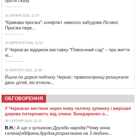
проти сказу
14 ЛИПНЯ 2026, 11:07
“Кривава просіка”: конфлікт навколо забудови Лісової
Просіки пере...
24 БЕРЕЗНЯ 2026, 11:53
У Черкасах відкрили виставку “Повоєнний сад” – про життя
пі...
26 ЛЮТОГО 2026, 16:30
Йшли по дорозі поблизу Черкас: правоохоронці розшукали
двох дітей, які втекли...
ОБГОВОРЕННЯ
У Черкасах містяни через нову скляну зупинку і вирізані
дерева потерпають від спеки: Бондаренко о...
06 СЕРПНЯ 2026, 15:23
В.Н.:
А що з зупинкою Дружби народів?Чому вона
скляна(обідрана,брудна,розрахована на 3 людини...