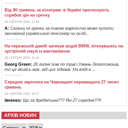
Від 80 гривень за кілограм: в Україні прогнозують
стрибок цін на гречку
06 СЕРПНЯ 2026, 12:48
А:
Скільки кг гречки за такою вартістю може купити
звичайний український пенсіонер чи особ...
На черкаській дамбі загинув водій BMW, зіткнувшись на
зустрічній смузі із вантажівкою
05 СЕРПНЯ 2026, 12:16
Georg Green:
26 липня їхав по трасі Умань-Золотоноша,
то це якийсь жах, від цих їздюків. На вїзді в ...
Середня зарплата на Черкащині перевищила 27 тисяч
гривень
03 СЕРПНЯ 2026, 18:37
Івченко:
Що за бредятина??? Які 27 середня??!!
АРХІВ НОВИН