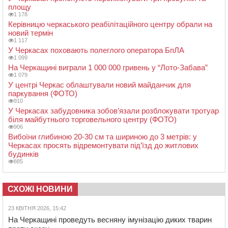
площу
1 178
Керівницю черкаського реабілітаційного центру обрали на
новий термін
1 117
У Черкасах поховають полеглого оператора БпЛА
1 099
На Черкащині виграли 1 000 000 гривень у “Лото-Забава”
1 079
У центрі Черкас облаштували новий майданчик для
паркування (ФОТО)
910
У Черкасах забудовника зобов’язали розблокувати тротуар
біля майбутнього торговельного центру (ФОТО)
906
Вибоїни глибиною 20-30 см та шириною до 3 метрів: у
Черкасах просять відремонтувати під’їзд до житлових
будинків
885
СХОЖІ НОВИНИ
23 КВІТНЯ 2026, 15:42
На Черкащині проведуть весняну імунізацію диких тварин