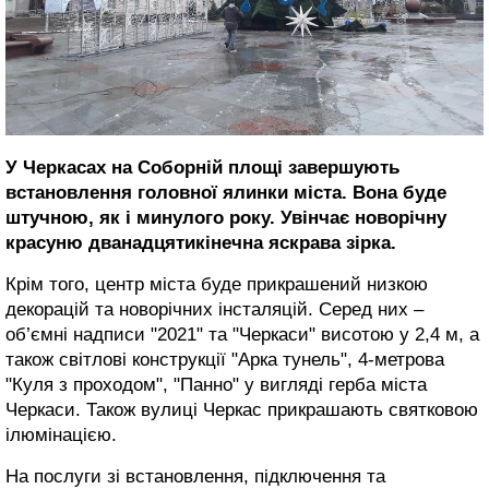
У Черкасах на Соборній площі завершують
встановлення головної ялинки міста. Вона буде
штучною, як і минулого року. Увінчає новорічну
красуню дванадцятикінечна яскрава зірка.
Крім того, центр міста буде прикрашений низкою
декорацій та новорічних інсталяцій. Серед них –
об’ємні надписи "2021" та "Черкаси" висотою у 2,4 м, а
також світлові конструкції "Арка тунель", 4-метрова
"Куля з проходом", "Панно" у вигляді герба міста
Черкаси. Також вулиці Черкас прикрашають святковою
ілюмінацією.
На послуги зі встановлення, підключення та