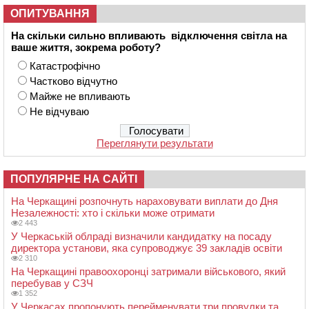
ОПИТУВАННЯ
На скільки сильно впливають відключення світла на
ваше життя, зокрема роботу?
Катастрофічно
Частково відчутно
Майже не впливають
Не відчуваю
Переглянути результати
ПОПУЛЯРНЕ НА САЙТІ
На Черкащині розпочнуть нараховувати виплати до Дня
Незалежності: хто і скільки може отримати
2 443
У Черкаській облраді визначили кандидатку на посаду
директора установи, яка супроводжує 39 закладів освіти
2 310
На Черкащині правоохоронці затримали військового, який
перебував у СЗЧ
1 352
У Черкасах пропонують перейменувати три провулки та