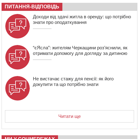
08:20
Обрано претендента на посаду директора
ПИТАННЯ-ВІДПОВІДЬ
Мокрокалигірського психоневрологічного інтернату
07:23
Уманські міграційники видворили з країни грузина,
Доходи від здачі житла в оренду: що потрібно
який відсидів термін у колонії
знати про оподаткування
“єЯсла”: жителям Черкащини роз’яснили, як
отримати допомогу для догляду за дитиною
Не вистачає стажу для пенсії: як його
докупити та що потрібно знати
Читати ще