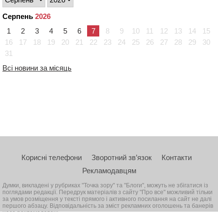
Серпень
2026
1
2
3
4
5
6
7
8
9
10
11
12
13
14
15
16
17
18
19
20
21
22
23
24
25
26
27
28
29
30
31
Всі новини за місяць
Корисні телефони
Зворотний зв’язок
Контакти
Рекламодавцям
Думки, викладені у рубриках "Точка зору" та "Блоги", можуть не збігатися із
поглядами редакції. Передрук матеріалів з сайту "Про все" можливий тільки
за умов розміщення у тексті прямого і активного посилання на сайт не далі
першого абзацу. Відповідальність за зміст рекламних оголошень та банерів
несе рекламодавець