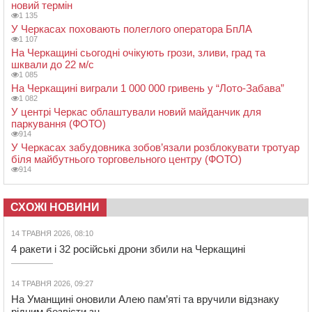
новий термін
1 135
У Черкасах поховають полеглого оператора БпЛА
1 107
На Черкащині сьогодні очікують грози, зливи, град та
шквали до 22 м/с
1 085
На Черкащині виграли 1 000 000 гривень у “Лото-Забава”
1 082
У центрі Черкас облаштували новий майданчик для
паркування (ФОТО)
914
У Черкасах забудовника зобов’язали розблокувати тротуар
біля майбутнього торговельного центру (ФОТО)
914
СХОЖІ НОВИНИ
14 ТРАВНЯ 2026, 08:10
4 ракети і 32 російські дрони збили на Черкащині
14 ТРАВНЯ 2026, 09:27
На Уманщині оновили Алею пам’яті та вручили відзнаку
рідним безвісти зн...