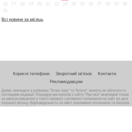
16
17
18
19
20
21
22
23
24
25
26
27
28
29
30
31
Всі новини за місяць
Корисні телефони
Зворотний зв’язок
Контакти
Рекламодавцям
Думки, викладені у рубриках "Точка зору" та "Блоги", можуть не збігатися із
поглядами редакції. Передрук матеріалів з сайту "Про все" можливий тільки
за умов розміщення у тексті прямого і активного посилання на сайт не далі
першого абзацу. Відповідальність за зміст рекламних оголошень та банерів
несе рекламодавець
© 2026, Всі права захищені