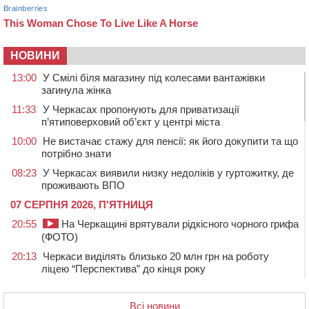
НОВИНИ
13:00
У Смілі біля магазину під колесами вантажівки
загинула жінка
11:33
У Черкасах пропонують для приватизації
п’ятиповерховий об’єкт у центрі міста
10:00
Не вистачає стажу для пенсії: як його докупити та що
потрібно знати
08:23
У Черкасах виявили низку недоліків у гуртожитку, де
проживають ВПО
07 СЕРПНЯ 2026, П'ЯТНИЦЯ
20:55
На Черкащині врятували рідкісного чорного грифа
(ФОТО)
20:13
Черкаси виділять близько 20 млн грн на роботу
ліцею “Перспектива” до кінця року
19:34
На Уманщині суд припинив право оренди земельних
ділянок, незаконно переданих іноземцем
Всі новини