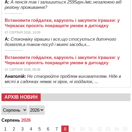
А:
А пенсія так і залишиться 2595грн./міс.незалежно від
регіону проживання?
Встановити гойдалки, карусель і закупити іграшки: у
Черкасах просять покращити умови в дитсадку
07 СЕРПНЯ 2026, 10:09
А:
Споконвіку іграшки і все,що стосується дитячого
дозвілля,а також-посуд і миючі засоби,к...
Встановити гойдалки, карусель і закупити іграшки: у
Черкасах просять покращити умови в дитсадку
07 СЕРПНЯ 2026, 09:36
Анатолій:
Не створюйте проблем вихователям. Ніде в
місті в садочках немає ні гірок, ні гойдалок, ...
АРХІВ НОВИН
Серпень
2026
1
2
3
4
5
6
7
8
9
10
11
12
13
14
15