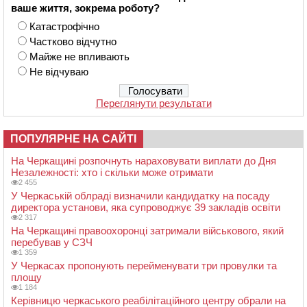
ваше життя, зокрема роботу?
Катастрофічно
Частково відчутно
Майже не впливають
Не відчуваю
Переглянути результати
ПОПУЛЯРНЕ НА САЙТІ
На Черкащині розпочнуть нараховувати виплати до Дня
Незалежності: хто і скільки може отримати
2 455
У Черкаській облраді визначили кандидатку на посаду
директора установи, яка супроводжує 39 закладів освіти
2 317
На Черкащині правоохоронці затримали військового, який
перебував у СЗЧ
1 359
У Черкасах пропонують перейменувати три провулки та
площу
1 184
Керівницю черкаського реабілітаційного центру обрали на