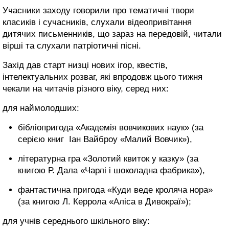
Учасники заходу говорили про тематичні твори
класиків і сучасників, слухали відеопривітання
дитячих письменників, що зараз на передовій, читали
вірші та слухали патріотичні пісні.
Захід дав старт низці нових ігор, квестів,
інтелектуальних розваг, які впродовж цього тижня
чекали на читачів різного віку, серед них:
для наймолодших:
бібліопригода «Академія вовчикових наук» (за
серією книг Іан Вайброу «Малий Вовчик»),
літературна гра «Золотий квиток у казку» (за
книгою Р. Дала «Чарлі і шоколадна фабрика»),
фантастична пригода «Куди веде кроляча нора»
(за книгою Л. Керрола «Аліса в Дивокраї»);
для учнів середнього шкільного віку: