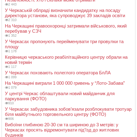
2 443
У Черкаській облраді визначили кандидатку на посаду
директора установи, яка супроводжує 39 закладів освіти
2 310
На Черкащині правоохоронці затримали військового, який
перебував у СЗЧ
1 352
У Черкасах пропонують перейменувати три провулки та
площу
1 178
Керівницю черкаського реабілітаційного центру обрали на
новий термін
1 117
У Черкасах поховають полеглого оператора БпЛА
1 099
На Черкащині виграли 1 000 000 гривень у “Лото-Забава”
1 079
У центрі Черкас облаштували новий майданчик для
паркування (ФОТО)
910
У Черкасах забудовника зобов’язали розблокувати тротуар
біля майбутнього торговельного центру (ФОТО)
906
Вибоїни глибиною 20-30 см та шириною до 3 метрів: у
Черкасах просять відремонтувати під’їзд до житлових
будинків