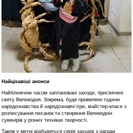
Найцікавіші анонси
Найближчим часом заплановані заходи, присвячені
святу Великодня. Зокрема, буде провелено години
народознавства й народознавчі ігри, майстер-класи з
розписування писанок та створення Великодніх
сувенірів у різних техніках творчості.
Також у квітні відбудеться серія заходів з нагоди