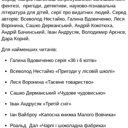
фентезі, пригоди, детективи, науково-пізнавальна
література для дітей, серії про видатних людей. Серед
авторів: Всеволод Нестайко, Галина Вдовиченко, Леся
Воронина, Сашко Дерманський, Андрій Кокотюха,
Андрій Бачинський, Іван Андрусяк, Володимир Арєнєв,
Дара Корній.
Для найменших читачів:
Галина Вдовиченко серія «36 і 6 котів»
Всеволод Нестайко «Пригоди у лісовій школі»
Леся Воронина «Таємне товариство»
Сашко Дерманський «Чудове чудовисько»
Іван Андрусяк «Третій сніг»
Іан Вайброу «Капосна книжка Малого Вовчика»
Роальд Дал «Чарлі і шоколадна фабрика»