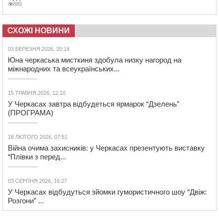
885
СХОЖІ НОВИНИ
03 БЕРЕЗНЯ 2026, 20:18
Юна черкаська мисткиня здобула низку нагород на
міжнародних та всеукраїнських...
15 ТРАВНЯ 2026, 12:10
У Черкасах завтра відбудеться ярмарок “Дзелень”
(ПРОГРАМА)
18 ЛЮТОГО 2026, 07:51
Війна очима захисників: у Черкасах презентують виставку
“Плівки з перед...
03 СЕРПНЯ 2026, 16:27
У Черкасах відбудуться зйомки гумористичного шоу “Двіж:
Розгони” ...