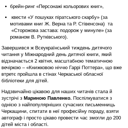
брейн-ринг «Персонажі кольорових книг»,
квести «У пошуках піратського скарбу» (за
мотивами книг Ж. Верна та Р. Стівенсона) та
«Сторожова застава: подорож у минуле» (за
романом В. Рутківського).
Завершився ж Всеукраїнський тиждень дитячого
читання у Міжнародний день дитячої книги, який
відзначається 2 квітня, масштабною тематичною
вечіркою – «Книжковою ніччю Гаррі Поттера», що вже
втретє пройшла в стінах Черкаської обласної
бібліотеки для дітей.
Надзвичайно цікавою для наших читачів стала й
зустрічі з
Мариною Павленко.
Поспілкуватися з
однією з найпопулярніших сучасних письменниць
Черкащини, спитати в неї професійну пораду, взяти
автограф і просто цікаво провести час змогли до 200
дітей міста і області.