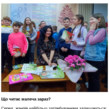
Що читає малеча зараз?
Серед жанрів найбільш затребуваними залишаються: