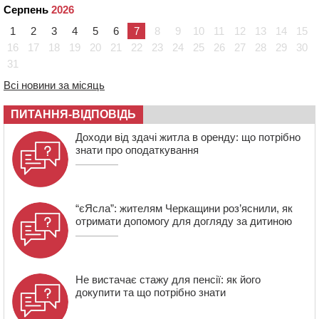
10:10
На Черкащині п’яний мотоцикліст зіткнувся з
Серпень
2026
мопедом: двоє людей у лікарні
1
2
3
4
5
6
7
8
9
10
11
12
13
14
15
09:42
Ветерани МСК “Дніпро” вибороли бронзу чемпіонату
16
17
18
19
20
21
22
23
24
25
26
27
28
29
30
України
31
08:57
На Уманщині підрядника зобов’язали сплатити понад
670 тис грн штрафу за незаконні зміни до договору
Всі новини за місяць
08:20
Обрано претендента на посаду директора
ПИТАННЯ-ВІДПОВІДЬ
Мокрокалигірського психоневрологічного інтернату
07:23
Уманські міграційники видворили з країни грузина,
Доходи від здачі житла в оренду: що потрібно
який відсидів термін у колонії
знати про оподаткування
“єЯсла”: жителям Черкащини роз’яснили, як
отримати допомогу для догляду за дитиною
Не вистачає стажу для пенсії: як його
докупити та що потрібно знати