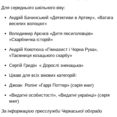
Для середнього шкільного віку:
Андрій Бачинський «Детективи в Артеку», «Ватага
веселих волоцюг»
Володимир Арєнєв «Дитя песиголовців»
«Скарбничка історій»
Андрій Кокотюха «Гімназист і Чорна Рука»,
«Таємниця козацького скарбу»
Сергій Гридін « Дорослі зненацька»
Цікаві для всіх вікових категорій:
Джоан Ролінг «Гаррі Поттер» (серія книг)
«Видатні особистості», «Видатні українці» (серія
книг)
За інформацією пресслужби Черкаської облради