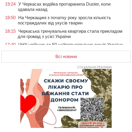
19:24
У Черкасах водійка протаранила Duster, коли
здавала назад
18:50
На Черкащині з початку року зросла кількість
постраждалих від укусів тварин
18:15
Черкаська тренувальна квартира стала прикладом
для громад з усієї України
17:40
ЧНУ увійшов до 50 найпопулярніших вишів України
серед вступників
Всі новини
17:07
На Хімселищі у Черкасах облаштували новий
контейнерний майданчик
СОЦІАЛЬНА РЕКЛАМА
16:32
Без розтину грудної клітки: у Черкасах 75-річній
пацієнтці замінили аортальний клапан
16:00
У Черкаському онкоцентрі встановили сонячну
електростанцію за понад пів мільйона гривень
15:30
У Київській області прощаються з полеглим на
фронті жителем Монастирищини
14:53
У Черкасах містяни через нову скляну зупинку і
вирізані дерева потерпають від спеки: Бондаренко
обіцяє масштабне озеленення