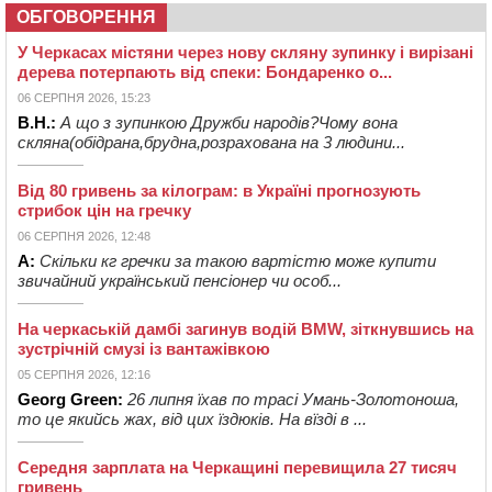
ОБГОВОРЕННЯ
У Черкасах містяни через нову скляну зупинку і вирізані
дерева потерпають від спеки: Бондаренко о...
06 СЕРПНЯ 2026, 15:23
В.Н.:
А що з зупинкою Дружби народів?Чому вона
скляна(обідрана,брудна,розрахована на 3 людини...
Від 80 гривень за кілограм: в Україні прогнозують
стрибок цін на гречку
06 СЕРПНЯ 2026, 12:48
А:
Скільки кг гречки за такою вартістю може купити
звичайний український пенсіонер чи особ...
На черкаській дамбі загинув водій BMW, зіткнувшись на
зустрічній смузі із вантажівкою
05 СЕРПНЯ 2026, 12:16
Georg Green:
26 липня їхав по трасі Умань-Золотоноша,
то це якийсь жах, від цих їздюків. На вїзді в ...
Середня зарплата на Черкащині перевищила 27 тисяч
гривень