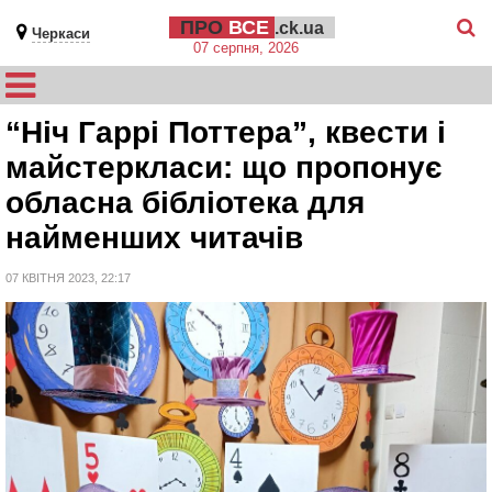
ПРО
ВСЕ
.ck.ua
Черкаси
07 серпня, 2026
“Ніч Гаррі Поттера”, квести і
майстеркласи: що пропонує
обласна бібліотека для
найменших читачів
07 КВІТНЯ 2023, 22:17