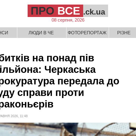
ПРО
ВСЕ
.ck.ua
08 серпня, 2026
НСИ
ЛЮДИ В ЧЕ
ФОТОРЕПОРТАЖ
РІЗНЕ
битків на понад пів
ільйона: Черкаська
рокуратура передала до
уду справи проти
раконьєрів
РАВНЯ 2026, 11:48