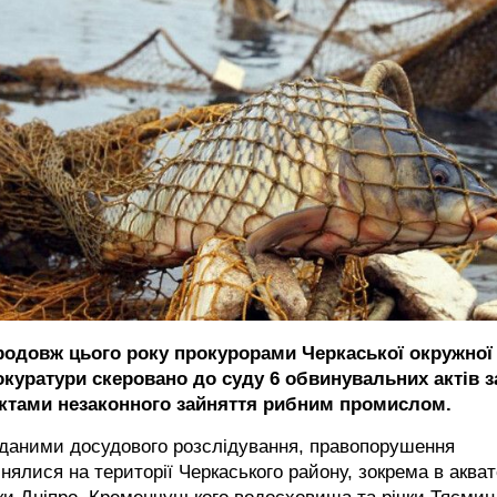
родовж цього року прокурорами Черкаської окружної
окуратури скеровано до суду 6 обвинувальних актів з
ктами незаконного зайняття рибним промислом.
 даними досудового розслідування, правопорушення
нялися на території Черкаського району, зокрема в акват