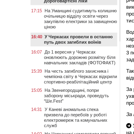
річ
дороговартісні ліки
вик
17:15
На Уманщині судитимуть колишню
про
очільницю відділу освіти через
тис
закупівлю електрики за завищеною
ціною
Во
16:40
У Черкасах провели в останню
хар
путь двох загиблих воїнів
нез
16:07
До 1 вересня у Черкасах
3 п
оновлюють дорожню розмітку біля
за
навчальних закладів (ФОТОФАКТ)
Так
15:39
На честь загиблого захисника і
чемпіона світу в Черкасах відкрили
від
спортивно-реабілітаційний центр
За 
15:05
На Звенигородщині, попри
заборону міськради, проведуть
ухв
“Ше.Fest”
про
14:31
У Каневі аномальна спека
За
призвела до перебоїв у роботі
електромереж та комунальних
служб
У
на
14:02
На Черкащині намолотили перший