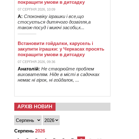
покращити умови в дитсадку
07 СЕРПНЯ 2026, 10:09
А:
Споконвіку іграшки і все,що
стосується дитячого дозвілля,а
також-посуд і миючі засоби,к...
Встановити гойдалки, карусель і
закупити іграшки: у Черкасах просять
покращити умови в дитсадку
07 СЕРПНЯ 2026, 09:36
Анатолій:
Не створюйте проблем
вихователям. Ніде в місті в садочках
немає ні гірок, ні гойдалок, ...
АРХІВ НОВИН
Серпень
2026