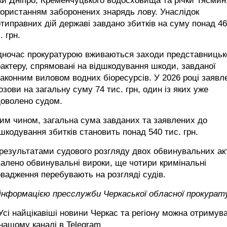
ки Дніпро, Кременчуцького водосховища та річки Тясмин,
ористанням заборонених знарядь лову. Унаслідок
типравних дій державі завдано збитків на суму понад 4
. грн.
дночас прокуратурою вживаються заходи представницьк
актеру, спрямовані на відшкодування шкоди, завданої
аконним виловом водних біоресурсів. У 2026 році заявл
озови на загальну суму 74 тис. грн, один із яких уже
доволено судом.
им чином, загальна сума завданих та заявлених до
шкодування збитків становить понад 540 тис. грн.
результатами судового розгляду двох обвинувальних ак
алено обвинувальні вироки, ще чотири кримінальні
вадження перебувають на розгляді судів.
 інформацією пресслужби Черкаської обласної прокурат
сі найцікавіші новини Черкас та регіону можна отримув
 нашому каналі в
Telegram