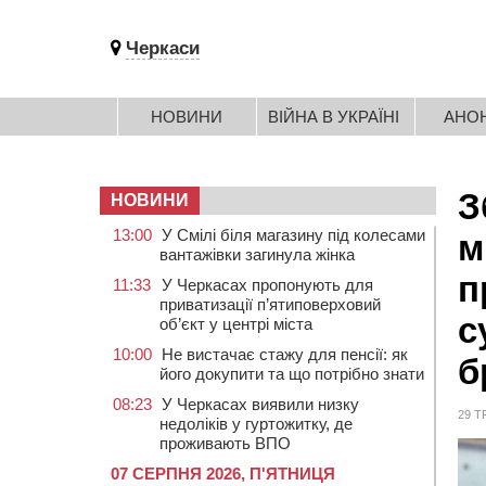
Черкаси
НОВИНИ
ВІЙНА В УКРАЇНІ
АНО
З
НОВИНИ
13:00
У Смілі біля магазину під колесами
м
вантажівки загинула жінка
п
11:33
У Черкасах пропонують для
приватизації п’ятиповерховий
с
об’єкт у центрі міста
10:00
Не вистачає стажу для пенсії: як
б
його докупити та що потрібно знати
08:23
У Черкасах виявили низку
29 Т
недоліків у гуртожитку, де
проживають ВПО
07 СЕРПНЯ 2026, П'ЯТНИЦЯ