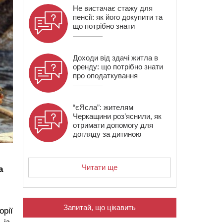
Не вистачає стажу для
пенсії: як його докупити та
що потрібно знати
Доходи від здачі житла в
оренду: що потрібно знати
про оподаткування
“єЯсла”: жителям
Черкащини роз’яснили, як
отримати допомогу для
догляду за дитиною
Читати ще
а
Запитай, що цікавить
орії