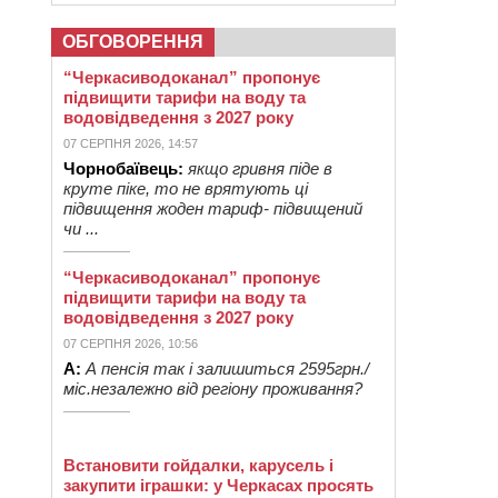
ОБГОВОРЕННЯ
“Черкасиводоканал” пропонує
підвищити тарифи на воду та
водовідведення з 2027 року
07 СЕРПНЯ 2026, 14:57
Чорнобаївець:
якщо гривня піде в
круте піке, то не врятують ці
підвищення жоден тариф- підвищений
чи ...
“Черкасиводоканал” пропонує
підвищити тарифи на воду та
водовідведення з 2027 року
07 СЕРПНЯ 2026, 10:56
А:
А пенсія так і залишиться 2595грн./
міс.незалежно від регіону проживання?
Встановити гойдалки, карусель і
закупити іграшки: у Черкасах просять