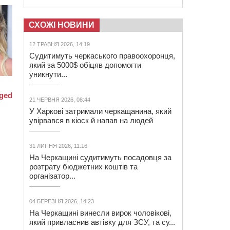
СХОЖІ НОВИНИ
12 ТРАВНЯ 2026, 14:19
Судитимуть черкаського правоохоронця,
який за 5000$ обіцяв допомогти
уникнути...
21 ЧЕРВНЯ 2026, 08:44
У Харкові затримали черкащанина, який
увірвався в кіоск й напав на людей
31 ЛИПНЯ 2026, 11:16
На Черкащині судитимуть посадовця за
розтрату бюджетних коштів та
організатор...
04 БЕРЕЗНЯ 2026, 14:23
На Черкащині винесли вирок чоловікові,
який привласнив автівку для ЗСУ, та су...