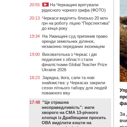
20:55
На Черкащині врятували
рідкісного чорного грифа (ФОТО)
20:13
Черкаси виділять близько 20 млн
грн на роботу ліцею “Перспектива”
до кінця року
19:34
На Уманщині суд припинив право
оренди земельних ділянок,
незаконно переданих іноземцем
19:00
Вихователька з Черкас і дві
педагогині з області стали
фіналістками Global Teacher Prize
Ukraine 2026
18:23
Зарядка, йога, сапи та нові
знайомства: у Черкасах закрили
сезон літнього табору для людей
Уп
поважного віку
пр
17:48
“Це страшна
фа
несправедливість”: мати
хворого на СМА 13-річного
За
хлопця із Драбівщини просить
вчи
ОВА виділити кошти на