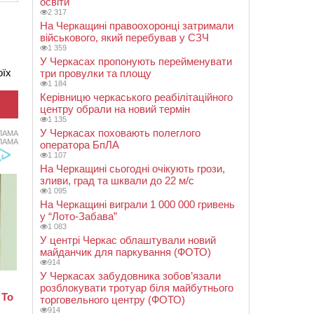
освіти
2 317
На Черкащині правоохоронці затримали
військового, який перебував у СЗЧ
1 359
У Черкасах пропонують перейменувати
оїх
три провулки та площу
1 184
Керівницю черкаського реабілітаційного
центру обрали на новий термін
1 135
У Черкасах поховають полеглого
ЛАМА
ЛАМА
оператора БпЛА
1 107
На Черкащині сьогодні очікують грози,
зливи, град та шквали до 22 м/с
1 095
На Черкащині виграли 1 000 000 гривень
у “Лото-Забава”
1 083
У центрі Черкас облаштували новий
майданчик для паркування (ФОТО)
914
У Черкасах забудовника зобов’язали
розблокувати тротуар біля майбутнього
торговельного центру (ФОТО)
914