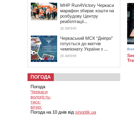
MHP Run4Victory Черкаси
марафон збирає кошти на
розбудову Центру
реабілітації...
28 ЛИПНЯ
Черкаський МСК “Дніпро”
готується до матчів
чемпіонату України з ...
28 ЛИПНЯ
ПОГОДА
Погода
Черкаси
вологість:
тиск:
вітер:
Погода на 10 днів від
sinoptik.ua