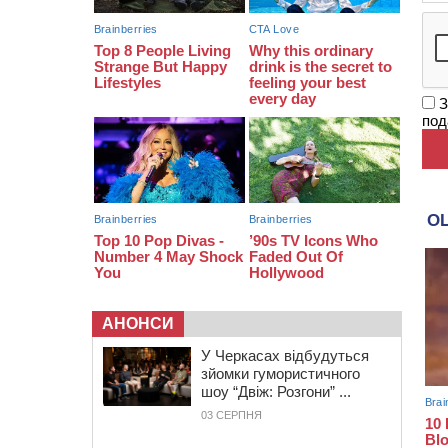
09:42
“Черкасиводоканал” пропонує
підвищити тарифи на воду та
водовідведення з 2027 року
З
под
АНОНСИ
У Черкасах відбудуться
зйомки гумористичного
шоу “Двіж: Розгони” ...
03 СЕРПНЯ