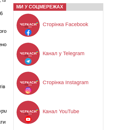
 із
МИ У СОЦМЕРЕЖАХ
66
Сторінка Facebook
ого
ено
Канал у Telegram
Сторінка Instagram
тів
ури
Канал YouTube
ати