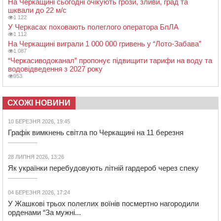
На Черкащині сьогодні очікують грози, зливи, град та
шквали до 22 м/с
1 122
У Черкасах поховають полеглого оператора БпЛА
1 112
На Черкащині виграли 1 000 000 гривень у “Лото-Забава”
1 087
“Черкасиводоканал” пропонує підвищити тарифи на воду та
водовідведення з 2027 року
953
СХОЖІ НОВИНИ
10 БЕРЕЗНЯ 2026, 19:45
Графік вимкнень світла по Черкащині на 11 березня
28 ЛИПНЯ 2026, 13:26
Як українки перебудовують літній гардероб через спеку
04 БЕРЕЗНЯ 2026, 17:24
У Жашкові трьох полеглих воїнів посмертно нагородили
орденами “За мужні...