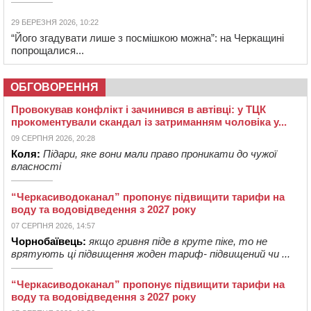
29 БЕРЕЗНЯ 2026, 10:22
“Його згадувати лише з посмішкою можна”: на Черкащині
попрощалися...
ОБГОВОРЕННЯ
Провокував конфлікт і зачинився в автівці: у ТЦК
прокоментували скандал із затриманням чоловіка у...
09 СЕРПНЯ 2026, 20:28
Коля:
Підари, яке вони мали право проникати до чужої
власності
“Черкасиводоканал” пропонує підвищити тарифи на
воду та водовідведення з 2027 року
07 СЕРПНЯ 2026, 14:57
Чорнобаївець:
якщо гривня піде в круте піке, то не
врятують ці підвищення жоден тариф- підвищений чи ...
“Черкасиводоканал” пропонує підвищити тарифи на
воду та водовідведення з 2027 року