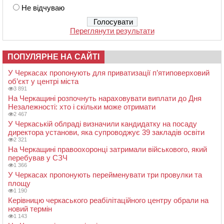
Не відчуваю
Переглянути результати
ПОПУЛЯРНЕ НА САЙТІ
У Черкасах пропонують для приватизації п’ятиповерховий
об’єкт у центрі міста
3 891
На Черкащині розпочнуть нараховувати виплати до Дня
Незалежності: хто і скільки може отримати
2 467
У Черкаській облраді визначили кандидатку на посаду
директора установи, яка супроводжує 39 закладів освіти
2 321
На Черкащині правоохоронці затримали військового, який
перебував у СЗЧ
1 366
У Черкасах пропонують перейменувати три провулки та
площу
1 190
Керівницю черкаського реабілітаційного центру обрали на
новий термін
1 143