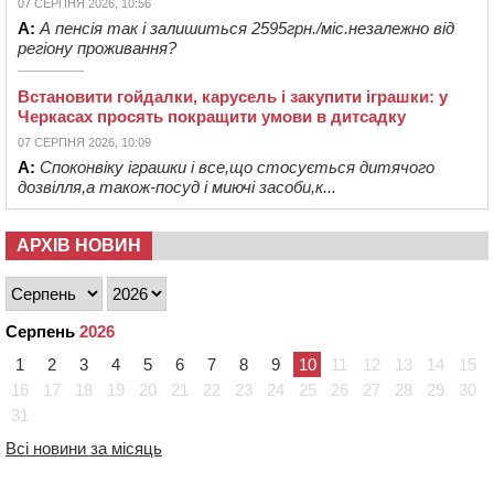
07 СЕРПНЯ 2026, 10:56
А:
А пенсія так і залишиться 2595грн./міс.незалежно від
регіону проживання?
Встановити гойдалки, карусель і закупити іграшки: у
Черкасах просять покращити умови в дитсадку
07 СЕРПНЯ 2026, 10:09
А:
Споконвіку іграшки і все,що стосується дитячого
дозвілля,а також-посуд і миючі засоби,к...
АРХІВ НОВИН
Серпень
2026
1
2
3
4
5
6
7
8
9
10
11
12
13
14
15
16
17
18
19
20
21
22
23
24
25
26
27
28
29
30
31
Всі новини за місяць