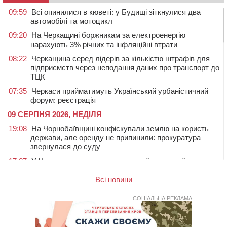
09:59
Всі опинилися в кюветі: у Будищі зіткнулися два
автомобілі та мотоцикл
09:20
На Черкащині боржникам за електроенергію
нарахують 3% річних та інфляційні втрати
08:22
Черкащина серед лідерів за кількістю штрафів для
підприємств через неподання даних про транспорт до
ТЦК
07:35
Черкаси прийматимуть Український урбаністичний
форум: реєстрація
09 СЕРПНЯ 2026, НЕДІЛЯ
19:08
На Чорнобаївщині конфіскували землю на користь
держави, але оренду не припинили: прокуратура
звернулася до суду
17:27
У Черкасах триває завершальний етап прийому заяв
на літній відпочинок дітей пільгових категорій
Всі новини
15:32
«Будеш пожежним!»: рятувальник з Умані про
професію, що почалася з його власного порятунку
СОЦІАЛЬНА РЕКЛАМА
13:15
Від початку року на водоймах Черкащини загинули
37 людей, серед них 2 дітей