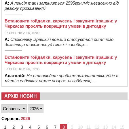
А:
А пенсія так і залишиться 2595грн./міс.незалежно від
регіону проживання?
Встановити гойдалки, карусель і закупити іграшки: у
Черкасах просять покращити умови в дитсадку
07 СЕРПНЯ 2026, 10:09
А:
Споконвіку іграшки і все,що стосується дитячого
дозвілля,а також-посуд і миючі засоби,к...
Встановити гойдалки, карусель і закупити іграшки: у
Черкасах просять покращити умови в дитсадку
07 СЕРПНЯ 2026, 09:36
Анатолій:
Не створюйте проблем вихователям. Ніде в
місті в садочках немає ні гірок, ні гойдалок, ...
АРХІВ НОВИН
Серпень
2026
1
2
3
4
5
6
7
8
9
10
11
12
13
14
15