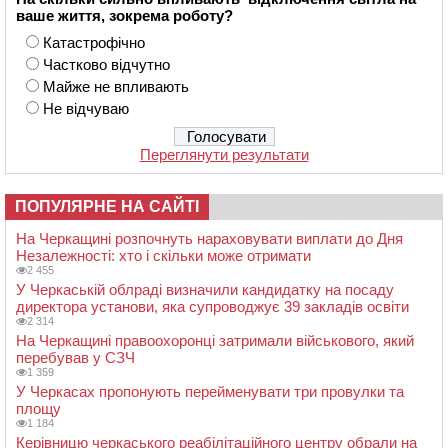
ваше життя, зокрема роботу?
Катастрофічно
Частково відчутно
Майже не впливають
Не відчуваю
Переглянути результати
ПОПУЛЯРНЕ НА САЙТІ
На Черкащині розпочнуть нараховувати виплати до Дня
Незалежності: хто і скільки може отримати
2 455
У Черкаській облраді визначили кандидатку на посаду
директора установи, яка супроводжує 39 закладів освіти
2 314
На Черкащині правоохоронці затримали військового, який
перебував у СЗЧ
1 359
У Черкасах пропонують перейменувати три провулки та
площу
1 184
Керівницю черкаського реабілітаційного центру обрали на