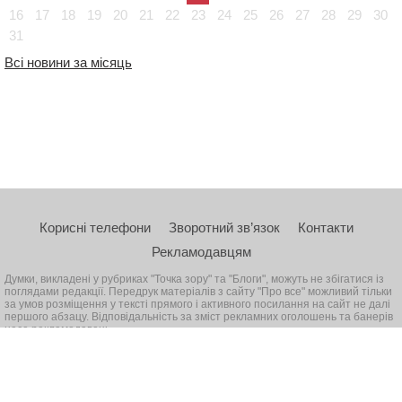
16
17
18
19
20
21
22
23
24
25
26
27
28
29
30
31
Всі новини за місяць
Корисні телефони
Зворотний зв’язок
Контакти
Рекламодавцям
Думки, викладені у рубриках "Точка зору" та "Блоги", можуть не збігатися із
поглядами редакції. Передрук матеріалів з сайту "Про все" можливий тільки
за умов розміщення у тексті прямого і активного посилання на сайт не далі
першого абзацу. Відповідальність за зміст рекламних оголошень та банерів
несе рекламодавець
© 2026, Всі права захищені