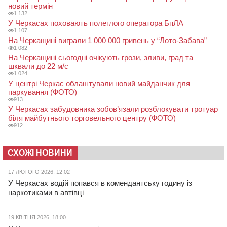
новий термін
1 132
У Черкасах поховають полеглого оператора БпЛА
1 107
На Черкащині виграли 1 000 000 гривень у “Лото-Забава”
1 082
На Черкащині сьогодні очікують грози, зливи, град та
шквали до 22 м/с
1 024
У центрі Черкас облаштували новий майданчик для
паркування (ФОТО)
913
У Черкасах забудовника зобов’язали розблокувати тротуар
біля майбутнього торговельного центру (ФОТО)
912
СХОЖІ НОВИНИ
17 ЛЮТОГО 2026, 12:02
У Черкасах водій попався в комендантську годину із
наркотиками в автівці
19 КВІТНЯ 2026, 18:00