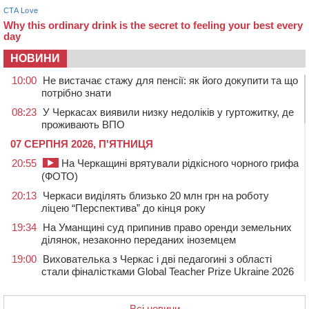
НОВИНИ
10:00
Не вистачає стажу для пенсії: як його докупити та що
потрібно знати
08:23
У Черкасах виявили низку недоліків у гуртожитку, де
проживають ВПО
07 СЕРПНЯ 2026, П'ЯТНИЦЯ
20:55
На Черкащині врятували рідкісного чорного грифа
(ФОТО)
20:13
Черкаси виділять близько 20 млн грн на роботу
ліцею “Перспектива” до кінця року
19:34
На Уманщині суд припинив право оренди земельних
ділянок, незаконно переданих іноземцем
19:00
Вихователька з Черкас і дві педагогині з області
стали фіналістками Global Teacher Prize Ukraine 2026
18:23
Зарядка, йога, сапи та нові знайомства: у Черкасах
закрили сезон літнього табору для людей поважного
Всі новини