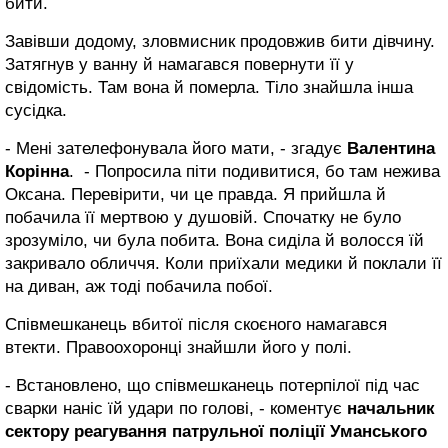
бити.
Завівши додому, зловмисник продовжив бити дівчину.
Затягнув у ванну й намагався повернути її у
свідомість. Там вона й померла. Тіло знайшла інша
сусідка.
- Мені зателефонувала його мати, - згадує
Валентина
Корінна
. - Попросила піти подивитися, бо там нежива
Оксана. Перевірити, чи це правда. Я прийшла й
побачила її мертвою у душовій. Спочатку не було
зрозуміло, чи була побита. Вона сиділа й волосся їй
закривало обличчя. Коли приїхали медики й поклали її
на диван, аж тоді побачила побої.
Співмешканець вбитої після скоєного намагався
втекти. Правоохоронці знайшли його у полі.
- Встановлено, що співмешканець потерпілої під час
сварки наніс їй удари по голові, - коментує
начальник
сектору реагування патрульної поліції Уманського