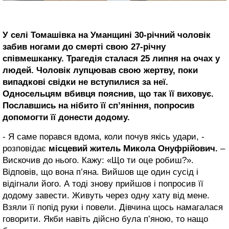
У селі Томашівка на Уманщині 30-річний чоловік
забив ногами до смерті свою 27-річну
співмешканку. Трагедія сталася 25 липня на очах у
людей. Чоловік лупцював свою жертву, поки
випадкові свідки не вступилися за неї.
Односельцям вбивця пояснив, що так її виховує.
Пославшись на нібито її сп’яніння, попросив
допомогти її донести додому.
- Я саме порався вдома, коли почув якісь удари, -
розповідає
місцевий житель Микола Онуфрійович.
–
Вискочив до нього. Кажу: «Що ти оце робиш?».
Відповів, що вона п’яна. Вийшов ще один сусід і
відігнали його. А тоді знову прийшов і попросив її
додому завести. Живуть через одну хату від мене.
Взяли її попід руки і повели. Дівчина щось намагалася
говорити. Якби навіть дійсно була п’яною, то нащо