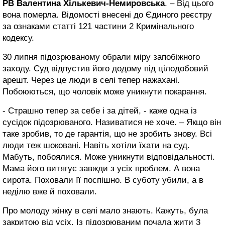
РВ Валентина Хількевич-Немировська
. – Від цього
вона померла. Відомості внесені до Єдиного реєстру
за ознаками статті 121 частини 2 Кримінального
кодексу.
30 липня підозрюваному обрали міру запобіжного
заходу. Суд відпустив його додому під цілодобовий
арешт. Через це люди в селі тепер нажахані.
Побоюються, що чоловік може уникнути покарання.
- Страшно тепер за себе і за дітей, - каже одна із
сусідок підозрюваного. Називатися не хоче. – Якщо він
таке зробив, то де гарантія, що не зробить знову. Всі
люди теж шоковані. Навіть хотіли їхати на суд.
Мабуть, побоялися. Може уникнути відповідальності.
Мама його витягує завжди з усіх проблем. А вона
сирота. Поховали її поспішно. В суботу убили, а в
неділю вже й поховали.
Про молоду жінку в селі мало знають. Кажуть, була
закритою від усіх. Із підозрюваним почала жити 3