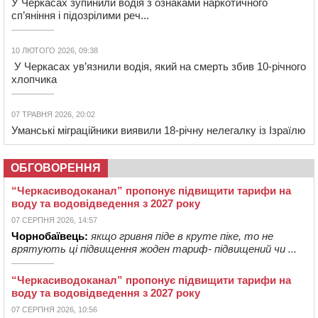
У Черкасах зупинили водія з ознаками наркотичного
сп’яніння і підозрілими реч...
10 ЛЮТОГО 2026, 09:38
У Черкасах ув’язнили водія, який на смерть збив 10‐річного
хлопчика
07 ТРАВНЯ 2026, 20:02
Уманські міграційники виявили 18-річну нелегалку із Ізраїлю
ОБГОВОРЕННЯ
“Черкасиводоканал” пропонує підвищити тарифи на
воду та водовідведення з 2027 року
07 СЕРПНЯ 2026, 14:57
Чорнобаївець:
якщо гривня піде в круте піке, то не
врятують ці підвищення жоден тариф- підвищений чи ...
“Черкасиводоканал” пропонує підвищити тарифи на
воду та водовідведення з 2027 року
07 СЕРПНЯ 2026, 10:56