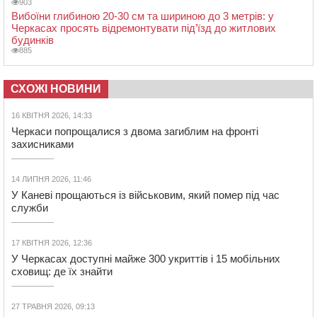
903
Вибоїни глибиною 20-30 см та шириною до 3 метрів: у
Черкасах просять відремонтувати під’їзд до житлових
будинків
885
СХОЖІ НОВИНИ
16 КВІТНЯ 2026, 14:33
Черкаси попрощалися з двома загиблим на фронті
захисниками
14 ЛИПНЯ 2026, 11:46
У Каневі прощаються із військовим, який помер під час
служби
17 КВІТНЯ 2026, 12:36
У Черкасах доступні майже 300 укриттів і 15 мобільних
сховищ: де їх знайти
27 ТРАВНЯ 2026, 09:13