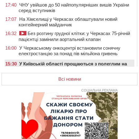
17:40
ЧНУ увійшов до 50 найпопулярніших вишів України
серед вступників
17:07
На Хімселищі у Черкасах облаштували новий
контейнерний майданчик
16:32
Без розтину грудної клітки: у Черкасах 75-річній
пацієнтці замінили аортальний клапан
16:00
У Черкаському онкоцентрі встановили сонячну
електростанцію за понад пів мільйона гривень
15:30
У Київській області прощаються з полеглим на
фронті жителем Монастирищини
Всі новини
14:53
У Черкасах містяни через нову скляну зупинку і
вирізані дерева потерпають від спеки: Бондаренко
обіцяє масштабне озеленення
СОЦІАЛЬНА РЕКЛАМА
14:17
Провокував конфлікт і зачинився в автівці: у ТЦК
прокоментували скандал із затриманням
чоловіка у Тальному
13:55
У Тальному працівники ТЦК вибили вікно і
витягли з автівки чоловіка (ВІДЕО)