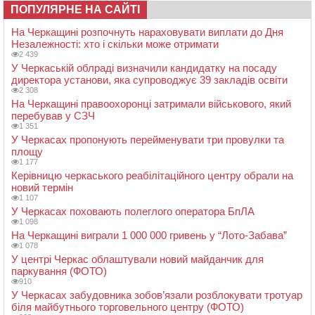
ПОПУЛЯРНЕ НА САЙТІ
На Черкащині розпочнуть нараховувати виплати до Дня
Незалежності: хто і скільки може отримати
2 439
У Черкаській облраді визначили кандидатку на посаду
директора установи, яка супроводжує 39 закладів освіти
2 308
На Черкащині правоохоронці затримали військового, який
перебував у СЗЧ
1 351
У Черкасах пропонують перейменувати три провулки та
площу
1 177
Керівницю черкаського реабілітаційного центру обрали на
новий термін
1 107
У Черкасах поховають полеглого оператора БпЛА
1 098
На Черкащині виграли 1 000 000 гривень у “Лото-Забава”
1 078
У центрі Черкас облаштували новий майданчик для
паркування (ФОТО)
910
У Черкасах забудовника зобов’язали розблокувати тротуар
біля майбутнього торговельного центру (ФОТО)