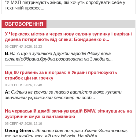
“У МХП підтримують жінок, які хочуть спробувати себе у
технічній профес...
ОБГОВОРЕННЯ
У Черкасах містяни через нову скляну зупинку і вирізані
дерева потерпають від спеки: Бондаренко о...
06 СЕРПНЯ 2026, 15:23
В.Н.:
А що з зупинкою Дружби народів?Чому вона
скляна(обідрана,брудна,розрахована на 3 людини...
Від 80 гривень за кілограм: в Україні прогнозують
стрибок цін на гречку
06 СЕРПНЯ 2026, 12:48
А:
Скільки кг гречки за такою вартістю може купити
звичайний український пенсіонер чи особ...
На черкаській дамбі загинув водій BMW, зіткнувшись на
зустрічній смузі із вантажівкою
05 СЕРПНЯ 2026, 12:16
Georg Green:
26 липня їхав по трасі Умань-Золотоноша,
то це якийсь жах, від цих їздюків. На вїзді в ...