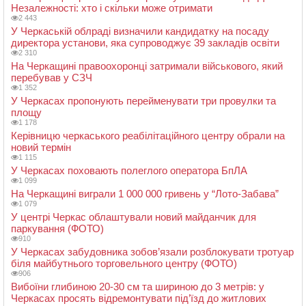
Незалежності: хто і скільки може отримати
2 443
У Черкаській облраді визначили кандидатку на посаду
директора установи, яка супроводжує 39 закладів освіти
2 310
На Черкащині правоохоронці затримали військового, який
перебував у СЗЧ
1 352
У Черкасах пропонують перейменувати три провулки та
площу
1 178
Керівницю черкаського реабілітаційного центру обрали на
новий термін
1 115
У Черкасах поховають полеглого оператора БпЛА
1 099
На Черкащині виграли 1 000 000 гривень у “Лото-Забава”
1 079
У центрі Черкас облаштували новий майданчик для
паркування (ФОТО)
910
У Черкасах забудовника зобов’язали розблокувати тротуар
біля майбутнього торговельного центру (ФОТО)
906
Вибоїни глибиною 20-30 см та шириною до 3 метрів: у
Черкасах просять відремонтувати під’їзд до житлових