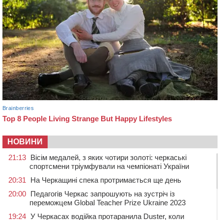
НОВИНИ
21:13
Вісім медалей, з яких чотири золоті: черкаські
спортсмени тріумфували на чемпіонаті України
20:31
На Черкащині спека протримається ще день
20:00
Педагогів Черкас запрошують на зустріч із
переможцем Global Teacher Prize Ukraine 2023
19:24
У Черкасах водійка протаранила Duster, коли