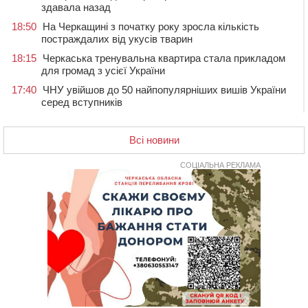
здавала назад
18:50
На Черкащині з початку року зросла кількість
постраждалих від укусів тварин
18:15
Черкаська тренувальна квартира стала прикладом
для громад з усієї України
17:40
ЧНУ увійшов до 50 найпопулярніших вишів України
серед вступників
17:07
На Хімселищі у Черкасах облаштували новий
контейнерний майданчик
Всі новини
16:32
Без розтину грудної клітки: у Черкасах 75-річній
пацієнтці замінили аортальний клапан
СОЦІАЛЬНА РЕКЛАМА
16:00
У Черкаському онкоцентрі встановили сонячну
електростанцію за понад пів мільйона гривень
15:30
У Київській області прощаються з полеглим на
фронті жителем Монастирищини
14:53
У Черкасах містяни через нову скляну зупинку і
вирізані дерева потерпають від спеки: Бондаренко
обіцяє масштабне озеленення
14:17
Провокував конфлікт і зачинився в автівці: у ТЦК