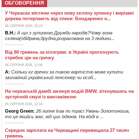
ОБГОВОРЕННЯ
У Черкасах містяни через нову скляну зупинку і вирізані
дерева потерпають від спеки: Бондаренко о...
06 СЕРПНЯ 2026, 15:23
В.Н.:
А що з зупинкою Дружби народів?Чому вона
скляна(обідрана,брудна,розрахована на 3 людини...
Від 80 гривень за кілограм: в Україні прогнозують
стрибок цін на гречку
06 СЕРПНЯ 2026, 12:48
А:
Скільки кг гречки за такою вартістю може купити
звичайний український пенсіонер чи особ...
На черкаській дамбі загинув водій BMW, зіткнувшись на
зустрічній смузі із вантажівкою
05 СЕРПНЯ 2026, 12:16
Georg Green:
26 липня їхав по трасі Умань-Золотоноша,
то це якийсь жах, від цих їздюків. На вїзді в ...
Середня зарплата на Черкащині перевищила 27 тисяч
гривень