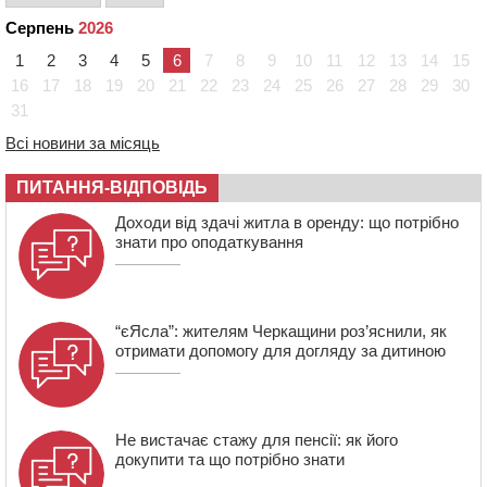
мопедом: двоє людей у лікарні
Серпень
2026
09:42
Ветерани МСК “Дніпро” вибороли бронзу чемпіонату
України
1
2
3
4
5
6
7
8
9
10
11
12
13
14
15
08:57
На Уманщині підрядника зобов’язали сплатити понад
16
17
18
19
20
21
22
23
24
25
26
27
28
29
30
670 тис грн штрафу за незаконні зміни до договору
31
08:20
Обрано претендента на посаду директора
Всі новини за місяць
Мокрокалигірського психоневрологічного інтернату
07:23
Уманські міграційники видворили з країни грузина,
ПИТАННЯ-ВІДПОВІДЬ
який відсидів термін у колонії
Доходи від здачі житла в оренду: що потрібно
знати про оподаткування
“єЯсла”: жителям Черкащини роз’яснили, як
отримати допомогу для догляду за дитиною
Не вистачає стажу для пенсії: як його
докупити та що потрібно знати