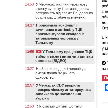
від
14:53
У Черкасах містяни через нову
роб
скляну зупинку і вирізані дерева
з п
потерпають від спеки: Бондаренко
оби
обіцяє масштабне озеленення
де 
14:17
Провокував конфлікт і
От
зачинився в автівці: у ТЦК
прокоментували скандал із
Він
затриманням чоловіка у
по 
Тальному
у м
13:55
У Тальному працівники ТЦК
вла
вибили вікно і витягли з автівки
чоловіка (ВІДЕО)
У
на
13:27
На Звенигородщині чоловік до
смерті побив 82-річного
односельця
П
12:57
У Черкасах СБУ викрила
прокремлівську агітаторку, яка
закликала до захоплення
України
12:50
“Як сказати дитині, що тато