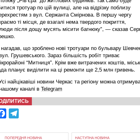
 пляжу „Рів’єра“ до житлових будинків. Так само буде
итися тротуар по цій вулиці, але на відрізку поблизу
ерехрестям з вул. Сержанта Смірнова. В першу чергу
раємо ті місця, де взагалі нема твердого покриття,
люди після дощу мусять місити багнюку”, — сказав Сер
решко.
 нагадав, що зроблено нові тротуари по бульвару Шевче
вул. Грушевського. Зараз більшість робіт триває
ікрорайоні “Митниця”. Крім вже витрачених коштів, місь
да планує виділити на ці ремонти ще 2,5 млн гривень.
сі найцікавіші новини Черкас та регіону можна отримув
 нашому каналі в
Telegram
ОДІЛИТИСЬ
Facebook
Telegram
ПОПЕРЕДНЯ НОВИНА
НАСТУПНА НОВИНА