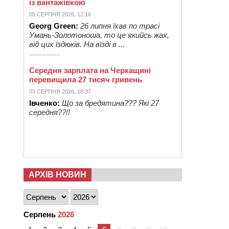
із вантажівкою
05 СЕРПНЯ 2026, 12:16
Georg Green:
26 липня їхав по трасі
Умань-Золотоноша, то це якийсь жах,
від цих їздюків. На вїзді в ...
Середня зарплата на Черкащині
перевищила 27 тисяч гривень
03 СЕРПНЯ 2026, 18:37
Івченко:
Що за бредятина??? Які 27
середня??!!
АРХІВ НОВИН
Серпень
2026