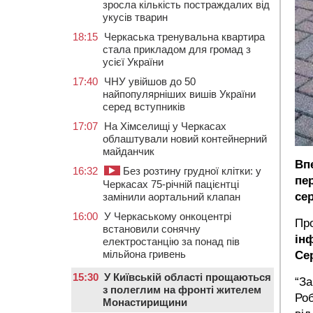
зросла кількість постраждалих від
укусів тварин
18:15
Черкаська тренувальна квартира
стала прикладом для громад з
усієї України
17:40
ЧНУ увійшов до 50
найпопулярніших вишів України
серед вступників
17:07
На Хімселищі у Черкасах
облаштували новий контейнерний
майданчик
Вп
16:32
Без розтину грудної клітки: у
пе
Черкасах 75-річній пацієнтці
се
замінили аортальний клапан
16:00
У Черкаському онкоцентрі
Пр
встановили сонячну
ін
електростанцію за понад пів
мільйона гривень
Се
15:30
У Київській області прощаються
“За
з полеглим на фронті жителем
Роб
Монастирищини