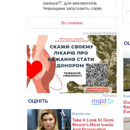
загинув?”: для вихователів
Черкащини запускають серію
унікальних тренінгів
Всі новини
12:14
На Золотоніщині вже десяту
добу гасять пожежу торфу
СОЦІАЛЬНА РЕКЛАМА
11:35
Від 80 гривень за кілограм: в
Україні прогнозують стрибок цін на
гречку
10:56
Захисника зі Звенигородщини,
який обороняв Авдіївку,
нагородили “Комбатантським
хрестом”
10:10
На Черкащині п’яний мотоцикліст
зіткнувся з мопедом: двоє людей у
лікарні
РЕКЛАМА
09:42
Ветерани МСК “Дніпро” вибороли
бронзу чемпіонату України
08:57
На Уманщині підрядника
зобов’язали сплатити понад 670
тис грн штрафу за незаконні зміни
до договору