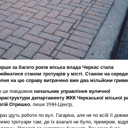
ерше за багато років міська влада Черкас стала
рейматися станом тротуарів у місті. Станом на серед
рпня на цю справу витрачено вже два мільйони гриве
о це повідомив
начальник управління вуличної
фраструктури департаменту ЖКК Черкаської міської р
ргій Отрешко
, пише
УНН-Центр.
раз ідуть роботи по вул. Гагаріна, але не по всій її довжи
имо тротуари там, де їх взагалі не було, приміром, відрі