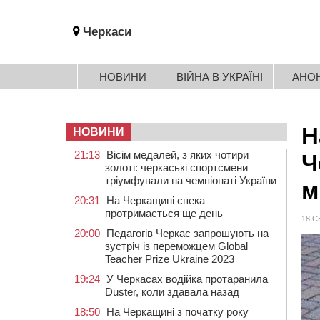
Черкаси
НОВИНИ
ВІЙНА В УКРАЇНІ
АНО
Н
НОВИНИ
21:13
Вісім медалей, з яких чотири
Ч
золоті: черкаські спортсмени
тріумфували на чемпіонаті України
м
20:31
На Черкащині спека
протримається ще день
18 С
20:00
Педагогів Черкас запрошують на
зустріч із переможцем Global
Teacher Prize Ukraine 2023
19:24
У Черкасах водійка протаранила
Duster, коли здавала назад
18:50
На Черкащині з початку року