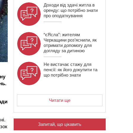
Доходи від здачі житла в
оренду: що потрібно знати
про оподаткування
“єЯсла”: жителям
Черкащини роз’яснили, як
отримати допомогу для
догляду за дитиною
Не вистачає стажу для
пенсії: як його докупити та
що потрібно знати
ину
нь.
Читати ще
ади
ні.
Запитай, що цікавить
зок