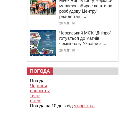
MHP Run4Victory Черкаси
марафон збирає кошти на
розбудову Центру
реабілітації...
28 ЛИПНЯ
Черкаський МСК “Дніпро”
готується до матчів
чемпіонату України з ...
28 ЛИПНЯ
ПОГОДА
Погода
Черкаси
вологість:
тиск:
вітер:
Погода на 10 днів від
sinoptik.ua