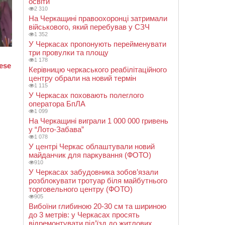
освіти
2 310
На Черкащині правоохоронці затримали
військового, який перебував у СЗЧ
1 352
У Черкасах пропонують перейменувати
три провулки та площу
1 178
Керівницю черкаського реабілітаційного
центру обрали на новий термін
1 115
У Черкасах поховають полеглого
оператора БпЛА
1 099
На Черкащині виграли 1 000 000 гривень
у “Лото-Забава”
1 078
У центрі Черкас облаштували новий
майданчик для паркування (ФОТО)
910
У Черкасах забудовника зобов’язали
розблокувати тротуар біля майбутнього
торговельного центру (ФОТО)
905
Вибоїни глибиною 20-30 см та шириною
до 3 метрів: у Черкасах просять
відремонтувати під’їзд до житлових