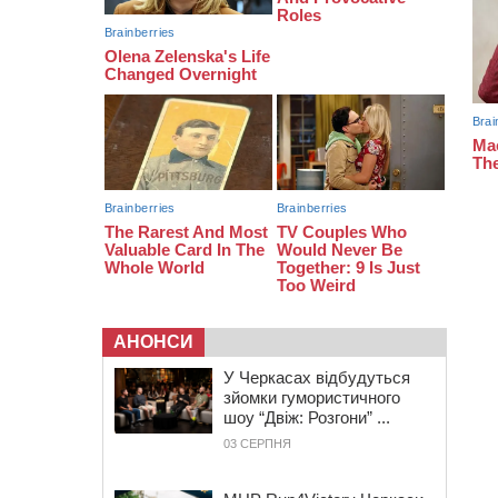
08:20
Обрано претендента на посаду
директора Мокрокалигірського
психоневрологічного інтернату
07:23
Уманські міграційники видворили з
країни грузина, який відсидів
термін у колонії
АНОНСИ
У Черкасах відбудуться
зйомки гумористичного
шоу “Двіж: Розгони” ...
03 СЕРПНЯ