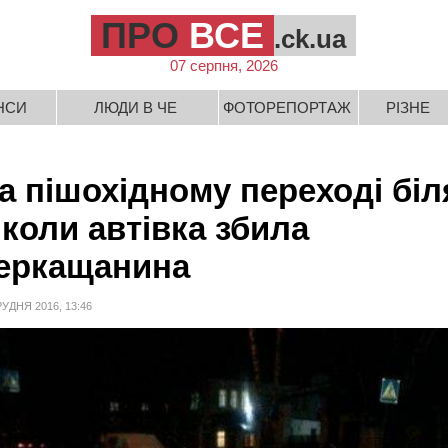
ПРО
ВСЕ
.ck.ua
07 серпня, 2026
НСИ
ЛЮДИ В ЧЕ
ФОТОРЕПОРТАЖ
РІЗНЕ
а пішохідному переході біл
коли автівка збила
еркащанина
РУДНЯ 2016, 13:46