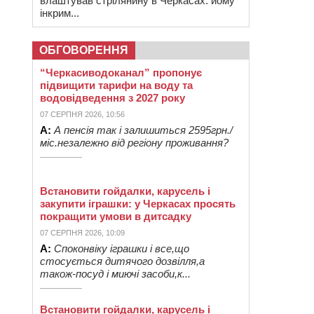
влаштував стрілянину в Черкасах: йому
інкрим...
ОБГОВОРЕННЯ
“Черкасиводоканал” пропонує
підвищити тарифи на воду та
водовідведення з 2027 року
07 СЕРПНЯ 2026, 10:56
А:
А пенсія так і залишиться 2595грн./
міс.незалежно від регіону проживання?
Встановити гойдалки, карусель і
закупити іграшки: у Черкасах просять
покращити умови в дитсадку
07 СЕРПНЯ 2026, 10:09
А:
Споконвіку іграшки і все,що
стосується дитячого дозвілля,а
також-посуд і миючі засоби,к...
Встановити гойдалки, карусель і