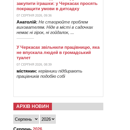
закупити іграшки: у Черкасах просять
покращити умови в дитсадку
07 СЕРПНЯ 2026, 09:36
Анатолій:
Не створюйте проблем
вихователям. Ніде в місті в садочках
немає ні гірок, ні гойдалок, ...
У Черкасах звільнили працівницю, яка
не впускала людей в громадський
туалет
07 СЕРПНЯ 2026, 08:39
містянин:
керівники підбирають
працівників подобію собі
АРХІВ НОВИН
Серпень
2026