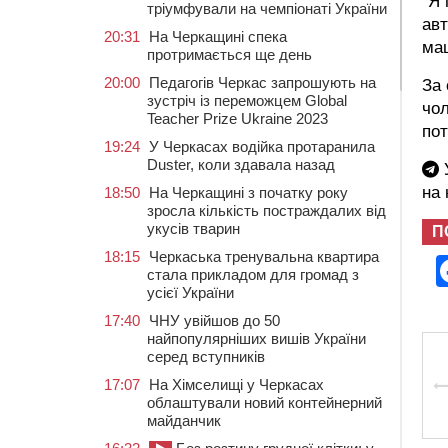
"Я 
тріумфували на чемпіонаті України
авт
20:31
На Черкащині спека
ма
протримається ще день
20:00
Педагогів Черкас запрошують на
За 
зустріч із переможцем Global
чол
Teacher Prize Ukraine 2023
пот
19:24
У Черкасах водійка протаранила
Duster, коли здавала назад
У
на
18:50
На Черкащині з початку року
зросла кількість постраждалих від
укусів тварин
П
18:15
Черкаська тренувальна квартира
стала прикладом для громад з
усієї України
17:40
ЧНУ увійшов до 50
найпопулярніших вишів України
серед вступників
17:07
На Хімселищі у Черкасах
облаштували новий контейнерний
майданчик