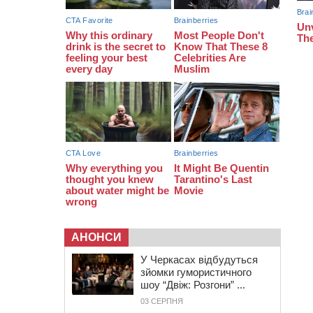
чоловіка (ВІДЕО)
13:27
На Звенигородщині чоловік до
смерті побив 82-річного
односельця
12:57
У Черкасах СБУ викрила
прокремлівську агітаторку, яка
закликала до захоплення
України
АНОНСИ
У Черкасах відбудуться
зйомки гумористичного
шоу “Двіж: Розгони” ...
03 СЕРПНЯ