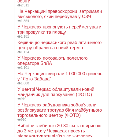
освіти
2 311
На Черкащині правоохоронці затримали
військового, який перебував у СЗЧ
1 354
У Черкасах пропонують перейменувати
три провулки та площу
1 181
Керівницю черкаського реабілітаційного
центру обрали на новий термін
1 124
У Черкасах поховають полеглого
оператора БпЛА
1 101
На Черкащині виграли 1 000 000 гривень
у “Лото-Забава”
1 080
У центрі Черкас облаштували новий
майданчик для паркування (ФОТО)
910
У Черкасах забудовника зобов’язали
розблокувати тротуар біля майбутнього
торговельного центру (ФОТО)
910
Вибоїни глибиною 20-30 см та шириною
до 3 метрів: у Черкасах просять
відремонтувати під’їзд до житлових