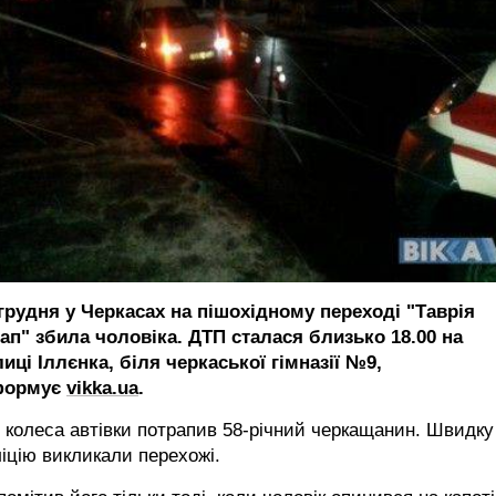
 грудня у Черкасах на пішохідному переході "Таврія
кап" збила чоловіка. ДТП сталася близько 18.00 на
иці Іллєнка, біля черкаської гімназії №9,
формує
vikka.ua
.
 колеса автівки потрапив 58-річний черкащанин. Швидку
іцію викликали перехожі.