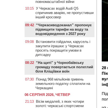
повномасштабної війни
10:15
У Черкасах водій Audi Q5
спричинив аварію, не пропустивши
інший кросовер
09:42
“Черкасиводоканал” пропонує
підвищити тарифи на воду та
водовідведення з 2027 року
09:08
Встановити гойдалки, карусель і
закупити іграшки: у Черкасах
просять покращити умови в
дитсадку
08:22
“На щиті” у Чорнобаївську
громаду повертається полеглий
28
біля Кліщіївки воїн
Пі
вул
07:30
Понад 968 мільйонів гривень
земельного податку сплатили на
ін
Черкащині
Під
06 СЕРПНЯ 2026, ЧЕТВЕР
пол
21:13
Вісім медалей, з яких чотири
золоті: черкаські спортсмени