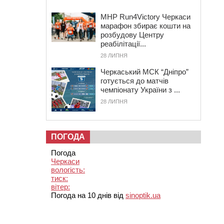
MHP Run4Victory Черкаси
марафон збирає кошти на
розбудову Центру
реабілітації...
28 ЛИПНЯ
Черкаський МСК “Дніпро”
готується до матчів
чемпіонату України з ...
28 ЛИПНЯ
ПОГОДА
Погода
Черкаси
вологість:
тиск:
вітер:
Погода на 10 днів від
sinoptik.ua