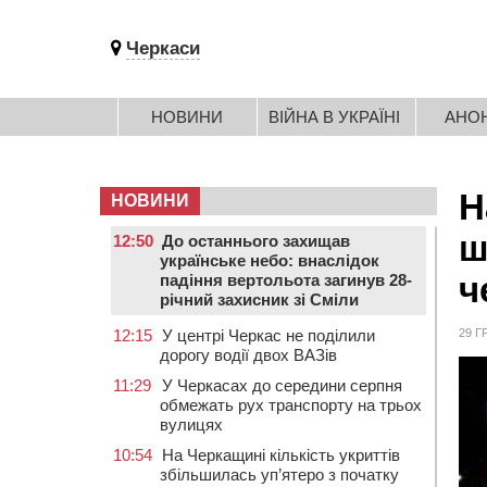
Черкаси
НОВИНИ
ВІЙНА В УКРАЇНІ
АНО
Н
НОВИНИ
ш
12:50
До останнього захищав
українське небо: внаслідок
ч
падіння вертольота загинув 28-
річний захисник зі Сміли
12:15
У центрі Черкас не поділили
29 Г
дорогу водії двох ВАЗів
11:29
У Черкасах до середини серпня
обмежать рух транспорту на трьох
вулицях
10:54
На Черкащині кількість укриттів
збільшилась уп’ятеро з початку