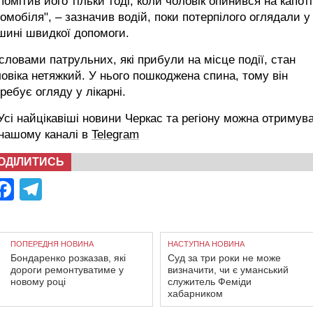
помітив його тільки тоді, коли чоловік опинився на капоті
омобіля", – зазначив водій, поки потерпілого оглядали у
шині швидкої допомоги.
словами патрульних, які прибули на місце події, стан
овіка нетяжкий. У нього пошкоджена спина, тому він
ребує огляду у лікарні.
сі найцікавіші новини Черкас та регіону можна отримув
 нашому каналі в
Telegram
ОДІЛИТИСЬ
Facebook
Telegram
ПОПЕРЕДНЯ НОВИНА
НАСТУПНА НОВИНА
Бондаренко розказав, які
Суд за три роки не може
дороги ремонтуватиме у
визначити, чи є уманський
новому році
служитель Феміди
хабарником