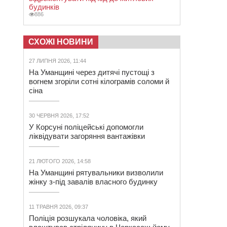
будинків
886
СХОЖІ НОВИНИ
27 ЛИПНЯ 2026, 11:44
На Уманщині через дитячі пустощі з
вогнем згоріли сотні кілограмів соломи й
сіна
30 ЧЕРВНЯ 2026, 17:52
У Корсуні поліцейські допомогли
ліквідувати загоряння вантажівки
21 ЛЮТОГО 2026, 14:58
На Уманщині рятувальники визволили
жінку з-під завалів власного будинку
11 ТРАВНЯ 2026, 09:37
Поліція розшукала чоловіка, який