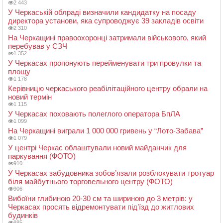
2 443
У Черкаській облраді визначили кандидатку на посаду
директора установи, яка супроводжує 39 закладів освіти
2 310
На Черкащині правоохоронці затримали військового, який
перебував у СЗЧ
1 352
У Черкасах пропонують перейменувати три провулки та
площу
1 178
Керівницю черкаського реабілітаційного центру обрали на
новий термін
1 115
У Черкасах поховають полеглого оператора БпЛА
1 099
На Черкащині виграли 1 000 000 гривень у “Лото-Забава”
1 079
У центрі Черкас облаштували новий майданчик для
паркування (ФОТО)
910
У Черкасах забудовника зобов’язали розблокувати тротуар
біля майбутнього торговельного центру (ФОТО)
906
Вибоїни глибиною 20-30 см та шириною до 3 метрів: у
Черкасах просять відремонтувати під’їзд до житлових
будинків
885