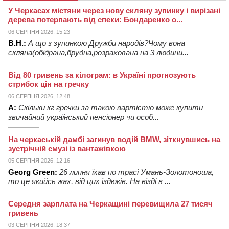
У Черкасах містяни через нову скляну зупинку і вирізані
дерева потерпають від спеки: Бондаренко о...
06 СЕРПНЯ 2026, 15:23
В.Н.:
А що з зупинкою Дружби народів?Чому вона
скляна(обідрана,брудна,розрахована на 3 людини...
Від 80 гривень за кілограм: в Україні прогнозують
стрибок цін на гречку
06 СЕРПНЯ 2026, 12:48
А:
Скільки кг гречки за такою вартістю може купити
звичайний український пенсіонер чи особ...
На черкаській дамбі загинув водій BMW, зіткнувшись на
зустрічній смузі із вантажівкою
05 СЕРПНЯ 2026, 12:16
Georg Green:
26 липня їхав по трасі Умань-Золотоноша,
то це якийсь жах, від цих їздюків. На вїзді в ...
Середня зарплата на Черкащині перевищила 27 тисяч
гривень
03 СЕРПНЯ 2026, 18:37