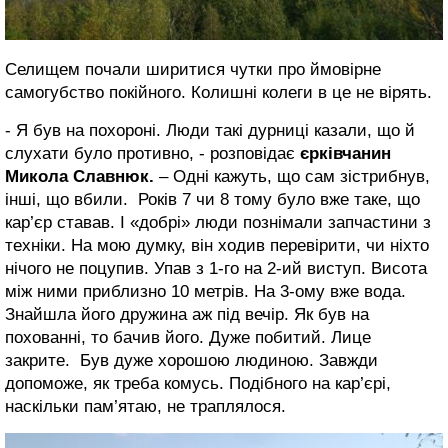
Селищем почали ширитися чутки про ймовірне
самогубство покійного. Колишні колеги в це не вірять.
- Я був на похороні. Люди такі дурниці казали, що й
слухати було противно, - розповідає
єрківчанин
Микола Славнюк.
– Одні кажуть, що сам зістрибнув,
інші, що вбили. Років 7 чи 8 тому було вже таке, що
кар’єр ставав. І «добрі» люди познімали запчастини з
техніки. На мою думку, він ходив перевірити, чи ніхто
нічого не поцупив. Упав з 1-го на 2-ий виступ. Висота
між ними приблизно 10 метрів. На 3-ому вже вода.
Знайшла його дружина аж під вечір. Як був на
похованні, то бачив його. Дуже побитий. Лице
закрите. Був дуже хорошою людиною. Завжди
допоможе, як треба комусь. Подібного на кар’єрі,
наскільки пам’ятаю, не траплялося.