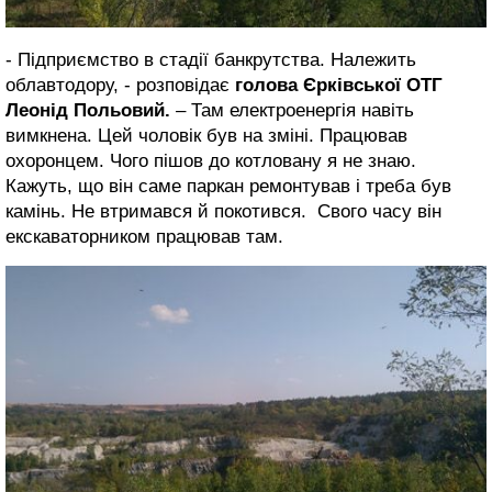
- Підприємство в стадії банкрутства. Належить
облавтодору, - розповідає
голова Єрківської ОТГ
Леонід Польовий.
– Там електроенергія навіть
вимкнена. Цей чоловік був на зміні. Працював
охоронцем. Чого пішов до котловану я не знаю.
Кажуть, що він саме паркан ремонтував і треба був
камінь. Не втримався й покотився. Свого часу він
екскаваторником працював там.