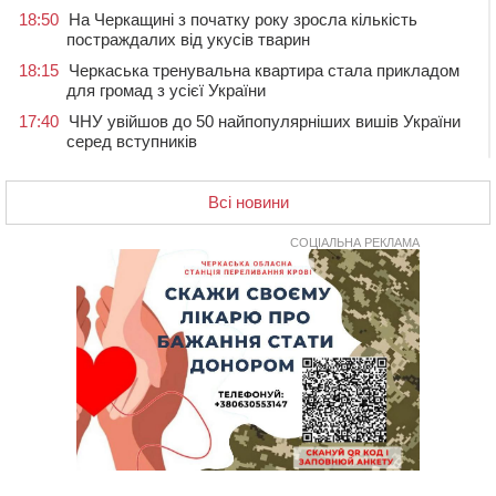
18:50
На Черкащині з початку року зросла кількість
постраждалих від укусів тварин
18:15
Черкаська тренувальна квартира стала прикладом
для громад з усієї України
17:40
ЧНУ увійшов до 50 найпопулярніших вишів України
серед вступників
17:07
На Хімселищі у Черкасах облаштували новий
контейнерний майданчик
Всі новини
16:32
Без розтину грудної клітки: у Черкасах 75-річній
пацієнтці замінили аортальний клапан
СОЦІАЛЬНА РЕКЛАМА
16:00
У Черкаському онкоцентрі встановили сонячну
електростанцію за понад пів мільйона гривень
15:30
У Київській області прощаються з полеглим на
фронті жителем Монастирищини
14:53
У Черкасах містяни через нову скляну зупинку і
вирізані дерева потерпають від спеки: Бондаренко
обіцяє масштабне озеленення
14:17
Провокував конфлікт і зачинився в автівці: у ТЦК
прокоментували скандал із затриманням