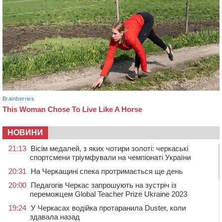
НОВИНИ
21:13
Вісім медалей, з яких чотири золоті: черкаські
спортсмени тріумфували на чемпіонаті України
20:31
На Черкащині спека протримається ще день
20:00
Педагогів Черкас запрошують на зустріч із
переможцем Global Teacher Prize Ukraine 2023
19:24
У Черкасах водійка протаранила Duster, коли
здавала назад