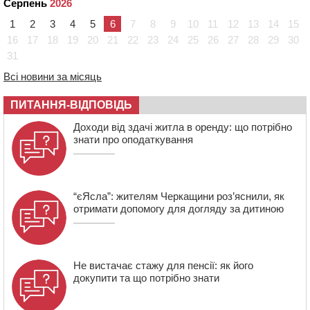
Серпень
2026
09:42
Ветерани МСК “Дніпро” вибороли бронзу чемпіонату
України
1
2
3
4
5
6
7
8
9
10
11
12
13
14
15
08:57
На Уманщині підрядника зобов’язали сплатити понад
16
17
18
19
20
21
22
23
24
25
26
27
28
29
30
670 тис грн штрафу за незаконні зміни до договору
31
08:20
Обрано претендента на посаду директора
Всі новини за місяць
Мокрокалигірського психоневрологічного інтернату
07:23
Уманські міграційники видворили з країни грузина,
ПИТАННЯ-ВІДПОВІДЬ
який відсидів термін у колонії
Доходи від здачі житла в оренду: що потрібно
знати про оподаткування
“єЯсла”: жителям Черкащини роз’яснили, як
отримати допомогу для догляду за дитиною
Не вистачає стажу для пенсії: як його
докупити та що потрібно знати