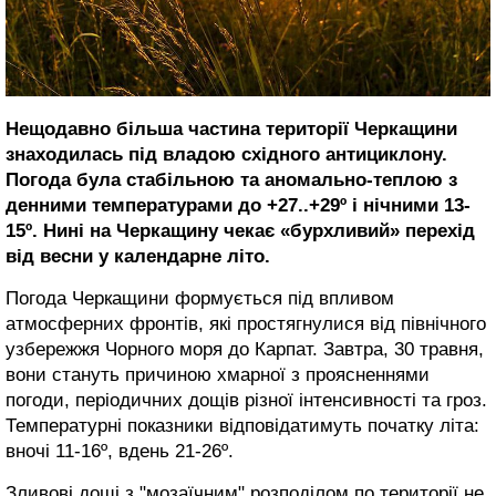
Нещодавно більша частина території Черкащини
знаходилась під владою східного антициклону.
Погода була стабільною та аномально-теплою з
денними температурами до +27..+29º і нічними 13-
15º. Нині на Черкащину чекає «бурхливий» перехід
від весни у календарне літо.
Погода Черкащини формується під впливом
атмосферних фронтів, які простягнулися від північного
узбережжя Чорного моря до Карпат. Завтра, 30 травня,
вони стануть причиною хмарної з проясненнями
погоди, періодичних дощів різної інтенсивності та гроз.
Температурні показники відповідатимуть початку літа:
вночі 11-16º, вдень 21-26º.
Зливові дощі з "мозаїчним" розподілом по території не