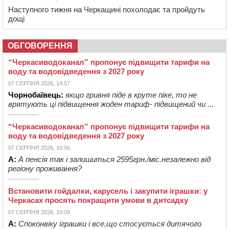
Наступного тижня на Черкащині похолодає та пройдуть
дощі
ОБГОВОРЕННЯ
“Черкасиводоканал” пропонує підвищити тарифи на
воду та водовідведення з 2027 року
07 СЕРПНЯ 2026, 14:57
Чорнобаївець:
якщо гривня піде в круте піке, то не
врятують ці підвищення жоден тариф- підвищений чи ...
“Черкасиводоканал” пропонує підвищити тарифи на
воду та водовідведення з 2027 року
07 СЕРПНЯ 2026, 10:56
А:
А пенсія так і залишиться 2595грн./міс.незалежно від
регіону проживання?
Встановити гойдалки, карусель і закупити іграшки: у
Черкасах просять покращити умови в дитсадку
07 СЕРПНЯ 2026, 10:09
А:
Споконвіку іграшки і все,що стосується дитячого