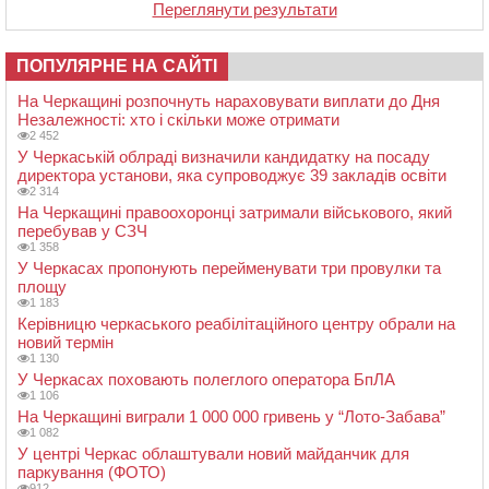
Переглянути результати
ПОПУЛЯРНЕ НА САЙТІ
На Черкащині розпочнуть нараховувати виплати до Дня
Незалежності: хто і скільки може отримати
2 452
У Черкаській облраді визначили кандидатку на посаду
директора установи, яка супроводжує 39 закладів освіти
2 314
На Черкащині правоохоронці затримали військового, який
перебував у СЗЧ
1 358
У Черкасах пропонують перейменувати три провулки та
площу
1 183
Керівницю черкаського реабілітаційного центру обрали на
новий термін
1 130
У Черкасах поховають полеглого оператора БпЛА
1 106
На Черкащині виграли 1 000 000 гривень у “Лото-Забава”
1 082
У центрі Черкас облаштували новий майданчик для
паркування (ФОТО)
912