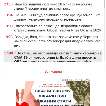
20:13
Черкаси виділять близько 20 млн грн на роботу
ліцею “Перспектива” до кінця року
19:34
На Уманщині суд припинив право оренди земельних
ділянок, незаконно переданих іноземцем
19:00
Вихователька з Черкас і дві педагогині з області
стали фіналістками Global Teacher Prize Ukraine 2026
18:23
Зарядка, йога, сапи та нові знайомства: у Черкасах
закрили сезон літнього табору для людей поважного
віку
17:48
“Це страшна несправедливість”: мати хворого на
СМА 13-річного хлопця із Драбівщини просить
ОВА виділити кошти на дороговартісні ліки
17:15
На Уманщині судитимуть колишню очільницю відділу
Всі новини
освіти через закупівлю електрики за завищеною
ціною
СОЦІАЛЬНА РЕКЛАМА
16:40
У Черкасах провели в останню путь двох
загиблих воїнів
16:07
До 1 вересня у Черкасах оновлюють дорожню
розмітку біля навчальних закладів (ФОТОФАКТ)