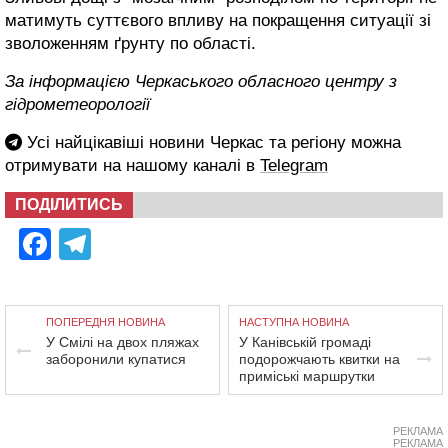
матимуть суттєвого впливу на покращення ситуації зі
зволоженням ґрунту по області.
За інформацією Черкаського обласного центру з
гідрометеорології
Усі найцікавіші новини Черкас та регіону можна
отримувати на нашому каналі в
Telegram
ПОДІЛИТИСЬ
Facebook
Telegram
ПОПЕРЕДНЯ НОВИНА
НАСТУПНА НОВИНА
У Смілі на двох пляжах
У Канівській громаді
заборонили купатися
подорожчають квитки на
приміські маршрутки
РЕКЛАМА
РЕКЛАМА