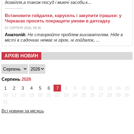
дозвілля,а також-посуд і миючі засоби,к...
Встановити гойдалки, карусель і закупити іграшки: у
Черкасах просять покращити умови в дитсадку
07 СЕРПНЯ 2026, 09:36
Анатолій:
Не створюйте проблем вихователям. Ніде в
місті в садочках немає ні гірок, ні гойдалок, ...
АРХІВ НОВИН
Серпень
2026
1
2
3
4
5
6
7
8
9
10
11
12
13
14
15
16
17
18
19
20
21
22
23
24
25
26
27
28
29
30
31
Всі новини за місяць