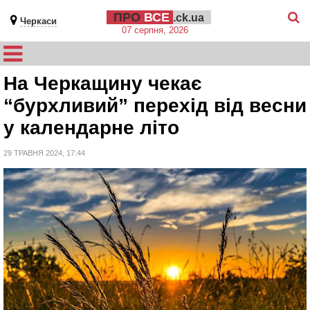
ПРО
ВСЕ
.ck.ua
Черкаси
07 серпня, 2026
На Черкащину чекає
“бурхливий” перехід від весни
у календарне літо
29 ТРАВНЯ 2024, 17:44