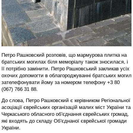
Петро Рашковский розповів, що мармурова плитка на
братських могилах біля меморіалу також зносилася, і
її потрібно замінити. Петро Рашковський закликав усіх
охочих допомогти в облагороджуванні братських могил
зателефонувати йому за номером телефону +3 80
(067) 766 31 88.
До слова, Петро Рашковский є керівником Регіональної
асоціації єврейських організацій малих міст України та
Черкаського обласного об'єднання єврейських громад,
які входять до складу Об'єднаної єврейської громади
України.