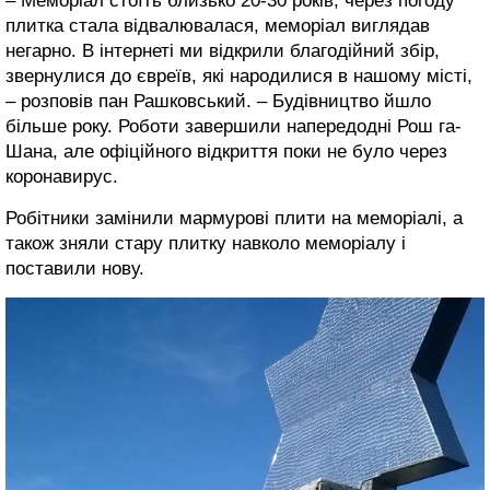
– Меморіал стоїть близько 20-30 років, через погоду
плитка стала відвалювалася, меморіал виглядав
негарно. В інтернеті ми відкрили благодійний збір,
звернулися до євреїв, які народилися в нашому місті,
– розповів пан Рашковський. – Будівництво йшло
більше року. Роботи завершили напередодні Рош га-
Шана, але офіційного відкриття поки не було через
коронавирус.
Робітники замінили мармурові плити на меморіалі, а
також зняли стару плитку навколо меморіалу і
поставили нову.