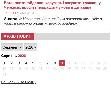
Встановити гойдалки, карусель і закупити іграшки: у
Черкасах просять покращити умови в дитсадку
07 СЕРПНЯ 2026, 09:36
Анатолій:
Не створюйте проблем вихователям. Ніде в
місті в садочках немає ні гірок, ні гойдалок, ...
АРХІВ НОВИН
Серпень
2026
1
2
3
4
5
6
7
8
9
10
11
12
13
14
15
16
17
18
19
20
21
22
23
24
25
26
27
28
29
30
31
Всі новини за місяць