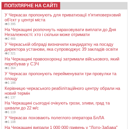
ПОПУЛЯРНЕ НА САЙТІ
У Черкасах пропонують для приватизації п’ятиповерховий
об’єкт у центрі міста
3 395
На Черкащині розпочнуть нараховувати виплати до Дня
Незалежності: хто і скільки може отримати
2 466
У Черкаській облраді визначили кандидатку на посаду
директора установи, яка супроводжує 39 закладів освіти
2 321
На Черкащині правоохоронці затримали військового, який
перебував у СЗЧ
1 364
У Черкасах пропонують перейменувати три провулки та
площу
1 188
Керівницю черкаського реабілітаційного центру обрали на
новий термін
1 137
На Черкащині сьогодні очікують грози, зливи, град та
шквали до 22 м/с
1 119
У Черкасах поховають полеглого оператора БпЛА
1 108
На Черкащині виграли 1 000 000 гривень у “Лото-Забава”