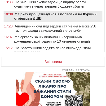
19:33
На Уманщині експосадовицю відділу освіти
судитимуть через завдані бюджету збитки
18:30
У Єрках прощатимуться з полеглим на Курщині
стрільцем ДШВ
17:29
Апеляційний суд підтвердив стягнення майже 250
тис. грн шкоди за незаконний вилов риби
16:07
У Черкасах за ніч виявили 15 порушників
комендантської години та 10 нетверезих водіїв
15:12
На Золотоніщині водійка збила пішохода, який
перебігав дорогу
14:11
На Черкащині прокуратура через суд вимагає взяти
Всі новини
під охорону 188-річну церкву
13:00
У Смілі біля магазину під колесами вантажівки
СОЦІАЛЬНА РЕКЛАМА
загинула жінка
11:33
У Черкасах пропонують для приватизації
п’ятиповерховий об’єкт у центрі міста
10:00
Не вистачає стажу для пенсії: як його докупити та що
потрібно знати
08:23
У Черкасах виявили низку недоліків у гуртожитку, де