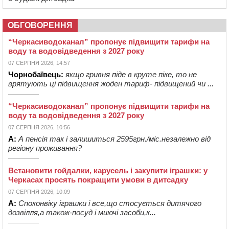
ОБГОВОРЕННЯ
“Черкасиводоканал” пропонує підвищити тарифи на
воду та водовідведення з 2027 року
07 СЕРПНЯ 2026, 14:57
Чорнобаївець:
якщо гривня піде в круте піке, то не
врятують ці підвищення жоден тариф- підвищений чи ...
“Черкасиводоканал” пропонує підвищити тарифи на
воду та водовідведення з 2027 року
07 СЕРПНЯ 2026, 10:56
А:
А пенсія так і залишиться 2595грн./міс.незалежно від
регіону проживання?
Встановити гойдалки, карусель і закупити іграшки: у
Черкасах просять покращити умови в дитсадку
07 СЕРПНЯ 2026, 10:09
А:
Споконвіку іграшки і все,що стосується дитячого
дозвілля,а також-посуд і миючі засоби,к...