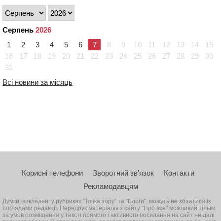
Серпень
2026
1
2
3
4
5
6
7
8
9
10
11
12
13
14
15
16
17
18
19
20
21
22
23
24
25
26
27
28
29
30
31
Всі новини за місяць
Корисні телефони
Зворотний зв’язок
Контакти
Рекламодавцям
Думки, викладені у рубриках "Точка зору" та "Блоги", можуть не збігатися із
поглядами редакції. Передрук матеріалів з сайту "Про все" можливий тільки
за умов розміщення у тексті прямого і активного посилання на сайт не далі