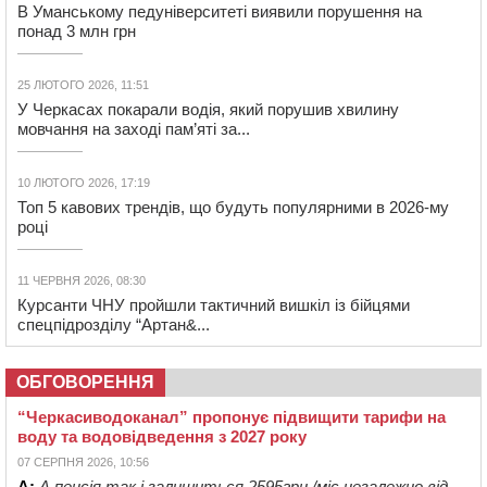
В Уманському педуніверситеті виявили порушення на
понад 3 млн грн
25 ЛЮТОГО 2026, 11:51
У Черкасах покарали водія, який порушив хвилину
мовчання на заході пам’яті за...
10 ЛЮТОГО 2026, 17:19
Топ 5 кавових трендів, що будуть популярними в 2026-му
році
11 ЧЕРВНЯ 2026, 08:30
Курсанти ЧНУ пройшли тактичний вишкіл із бійцями
спецпідрозділу “Артан&...
ОБГОВОРЕННЯ
“Черкасиводоканал” пропонує підвищити тарифи на
воду та водовідведення з 2027 року
07 СЕРПНЯ 2026, 10:56
А:
А пенсія так і залишиться 2595грн./міс.незалежно від