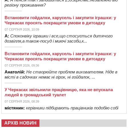
регіону проживання?
Встановити гойдалки, карусель і закупити іграшки: у
Черкасах просять покращити умови в дитсадку
07 СЕРПНЯ 2026, 10:09
А:
Споконвіку іграшки і все,що стосується дитячого
дозвілля,а також-посуд і миючі засоби,к...
Встановити гойдалки, карусель і закупити іграшки: у
Черкасах просять покращити умови в дитсадку
07 СЕРПНЯ 2026, 09:36
Анатолій:
Не створюйте проблем вихователям. Ніде в
місті в садочках немає ні гірок, ні гойдалок, ...
У Черкасах звільнили працівницю, яка не впускала
людей в громадський туалет
07 СЕРПНЯ 2026, 08:39
містянин:
керівники підбирають працівників подобію собі
АРХІВ НОВИН