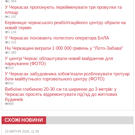
1 354
У Черкасах пропонують перейменувати три провулки та
площу
1 181
Керівницю черкаського реабілітаційного центру обрали на
новий термін
1 124
У Черкасах поховають полеглого оператора БпЛА
1 101
На Черкащині виграли 1 000 000 гривень у “Лото-Забава”
1 080
У центрі Черкас облаштували новий майданчик для
паркування (ФОТО)
910
У Черкасах забудовника зобов’язали розблокувати тротуар
біля майбутнього торговельного центру (ФОТО)
910
Вибоїни глибиною 20-30 см та шириною до 3 метрів: у
Черкасах просять відремонтувати під’їзд до житлових
будинків
886
СХОЖІ НОВИНИ
23 КВІТНЯ 2026, 11:39