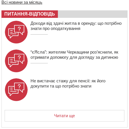
Всі новини за місяць
13:27
На Звенигородщині чоловік до смерті побив 82-
річного односельця
ПИТАННЯ-ВІДПОВІДЬ
12:57
У Черкасах СБУ викрила прокремлівську
Доходи від здачі житла в оренду: що потрібно
агітаторку, яка закликала до захоплення України
знати про оподаткування
“єЯсла”: жителям Черкащини роз’яснили, як
отримати допомогу для догляду за дитиною
Не вистачає стажу для пенсії: як його
докупити та що потрібно знати
Читати ще