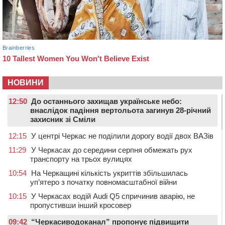
НОВИНИ
12:50
До останнього захищав українське небо:
внаслідок падіння вертольота загинув 28-річний
захисник зі Сміли
12:15
У центрі Черкас не поділили дорогу водії двох ВАЗів
11:29
У Черкасах до середини серпня обмежать рух
транспорту на трьох вулицях
10:54
На Черкащині кількість укриттів збільшилась
уп’ятеро з початку повномасштабної війни
10:15
У Черкасах водій Audi Q5 спричинив аварію, не
пропустивши інший кросовер
09:42
“Черкасиводоканал” пропонує підвищити