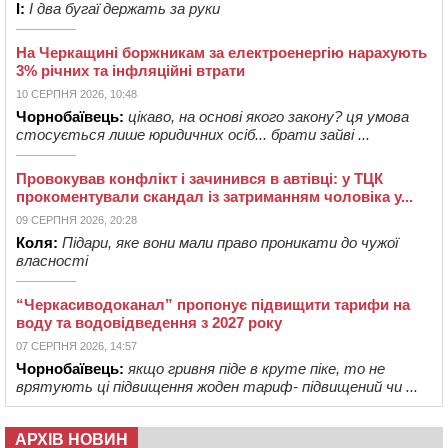
І:
І два бугаї держать за руки
На Черкащині боржникам за електроенергію нарахують
3% річних та інфляційні втрати
10 СЕРПНЯ 2026, 10:48
Чорнобаївець:
цікаво, на основі якого закону? ця умова
стосується лише юридичних осіб... брати зайві ...
Провокував конфлікт і зачинився в автівці: у ТЦК
прокоментували скандал із затриманням чоловіка у...
09 СЕРПНЯ 2026, 20:28
Коля:
Підари, яке вони мали право проникати до чужої
власності
“Черкасиводоканал” пропонує підвищити тарифи на
воду та водовідведення з 2027 року
07 СЕРПНЯ 2026, 14:57
Чорнобаївець:
якщо гривня піде в круте піке, то не
врятують ці підвищення жоден тариф- підвищений чи ...
АРХІВ НОВИН