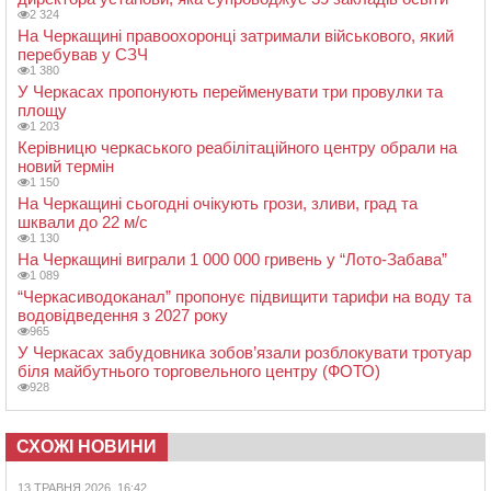
2 324
На Черкащині правоохоронці затримали військового, який
перебував у СЗЧ
1 380
У Черкасах пропонують перейменувати три провулки та
площу
1 203
Керівницю черкаського реабілітаційного центру обрали на
новий термін
1 150
На Черкащині сьогодні очікують грози, зливи, град та
шквали до 22 м/с
1 130
На Черкащині виграли 1 000 000 гривень у “Лото-Забава”
1 089
“Черкасиводоканал” пропонує підвищити тарифи на воду та
водовідведення з 2027 року
965
У Черкасах забудовника зобов’язали розблокувати тротуар
біля майбутнього торговельного центру (ФОТО)
928
СХОЖІ НОВИНИ
13 ТРАВНЯ 2026, 16:42