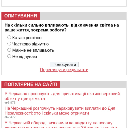
ОПИТУВАННЯ
На скільки сильно впливають відключення світла на
ваше життя, зокрема роботу?
Катастрофічно
Частково відчутно
Майже не впливають
Не відчуваю
Переглянути результати
ПОПУЛЯРНЕ НА САЙТІ
У Черкасах пропонують для приватизації п’ятиповерховий
об’єкт у центрі міста
3 975
На Черкащині розпочнуть нараховувати виплати до Дня
Незалежності: хто і скільки може отримати
2 472
У Черкаській облраді визначили кандидатку на посаду
директора установи, яка супроводжує 39 закладів освіти