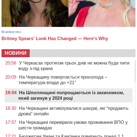
НОВИНИ
20:56
У Черкасах протягом трьох днів не можна буде пити
воду з-під крана
20:09
На Черкащину повертається прохолода –
температура впаде до +21°
19:04
На Шполянщині попрощаються із захисником,
який загинув у 2024 році
18:30
На Черкащині активізувалися шахраї, які “продають
дрова” онлайн
17:57
На Черкащині перевірили умови проживання ВПО у
шести громадах
17:21
Бюджетам Умані та Кам’янки повернуть понад 1,1