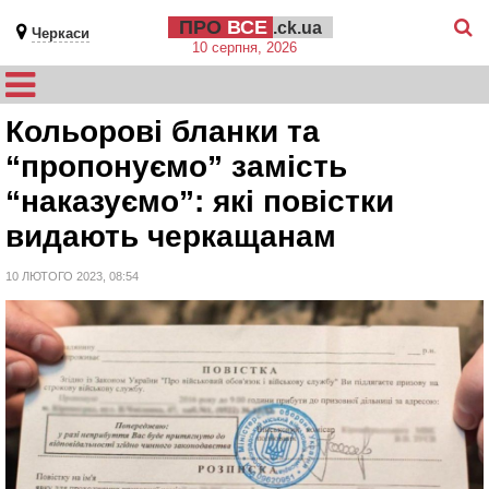
ПРО
ВСЕ
.ck.ua
Черкаси
10 серпня, 2026
Кольорові бланки та
“пропонуємо” замість
“наказуємо”: які повістки
видають черкащанам
10 ЛЮТОГО 2023, 08:54