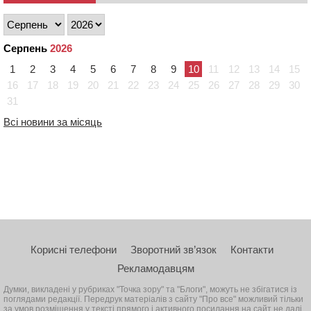
Серпень
2026
1
2
3
4
5
6
7
8
9
10
11
12
13
14
15
16
17
18
19
20
21
22
23
24
25
26
27
28
29
30
31
Всі новини за місяць
Корисні телефони
Зворотний зв’язок
Контакти
Рекламодавцям
Думки, викладені у рубриках "Точка зору" та "Блоги", можуть не збігатися із
поглядами редакції. Передрук матеріалів з сайту "Про все" можливий тільки
за умов розміщення у тексті прямого і активного посилання на сайт не далі