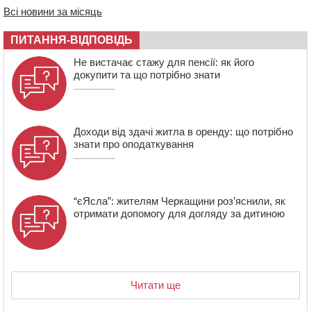
Всі новини за місяць
звернулася до суду
17:27
У Черкасах триває завершальний етап прийому заяв
ПИТАННЯ-ВІДПОВІДЬ
на літній відпочинок дітей пільгових категорій
Не вистачає стажу для пенсії: як його
15:32
«Будеш пожежним!»: рятувальник з Умані про
докупити та що потрібно знати
професію, що почалася з його власного порятунку
Доходи від здачі житла в оренду: що потрібно
знати про оподаткування
“єЯсла”: жителям Черкащини роз’яснили, як
отримати допомогу для догляду за дитиною
Читати ще