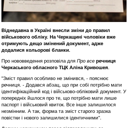
Віднедавна в Україні внесли зміни до правил
військового обліку. На Черкащині чоловіки вже
отримують дещо змінений документ, адже
додалися кольорові бланки.
Про нововведення розповіла для
Про все
речниця
Черкаського обласного ТЦК Аліна Кривошея
.
"Зміст правил особливо не змінився, - пояснює
речниця. - Додався абзац, що при собі потрібно мати
ідентифікаційний код і військово-обліковий документ. У
попередніх йшлося про те, що потрібно мати лише
паспорт і військовий квиток. Все інше залишилося
незмінним. А так, форма та зміст старого зразка
повістки і нового залишилися ідентичними".