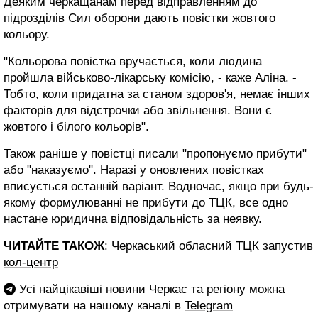
Деяким черкащанам перед відправленням до
підрозділів Сил оборони дають повістки жовтого
кольору.
"Кольорова повістка вручається, коли людина
пройшла військово-лікарську комісію, - каже Аліна. -
Тобто, коли придатна за станом здоров'я, немає інших
факторів для відстрочки або звільнення. Вони є
жовтого і білого кольорів".
Також раніше у повістці писали "пропонуємо прибути"
або "наказуємо". Наразі у оновлених повістках
вписується останній варіант. Водночас, якщо при будь-
якому формулюванні не прибути до ТЦК, все одно
настане юридична відповідальність за неявку.
ЧИТАЙТЕ ТАКОЖ
:
Черкаський обласний ТЦК запустив
кол-центр
Усі найцікавіші новини Черкас та регіону можна
отримувати на нашому каналі в
Telegram