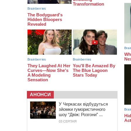
12:57
У Черкасах СБУ викрила
прокремлівську агітаторку, яка
закликала до захоплення
України
12:50
“Як сказати дитині, що тато
загинув?”: для вихователів
Черкащини запускають серію
унікальних тренінгів
АНОНСИ
У Черкасах відбудуться
зйомки гумористичного
шоу “Двіж: Розгони” ...
03 СЕРПНЯ