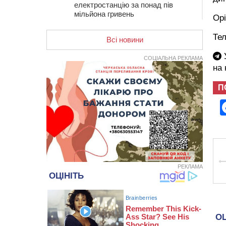
електростанцію за понад пів
мільйона гривень
Орі
15:30
У Київській області прощаються
Тел
з полеглим на фронті жителем
Всі новини
Монастирищини
У
СОЦІАЛЬНА РЕКЛАМА
14:53
У Черкасах містяни через нову
на
скляну зупинку і вирізані дерева
потерпають від спеки: Бондаренко
П
обіцяє масштабне озеленення
14:17
Провокував конфлікт і
зачинився в автівці: у ТЦК
прокоментували скандал із
затриманням чоловіка у
Тальному
13:55
У Тальному працівники ТЦК
РЕКЛАМА
вибили вікно і витягли з автівки
чоловіка (ВІДЕО)
13:27
На Звенигородщині чоловік до
смерті побив 82-річного
односельця