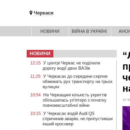
Черкаси
НОВИНИ
ВІЙНА В УКРАЇНІ
АНО
“
НОВИНИ
12:15
У центрі Черкас не поділили
п
дорогу водії двох ВАЗів
ч
11:29
У Черкасах до середини серпня
обмежать рух транспорту на трьох
н
вулицях
10:54
На Черкащині кількість укриттів
збільшилась уп’ятеро з початку
19 Ч
повномасштабної війни
10:15
У Черкасах водій Audi Q5
спричинив аварію, не пропустивши
інший кросовер