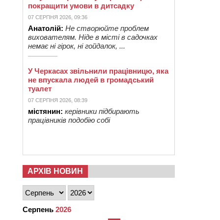
покращити умови в дитсадку
07 СЕРПНЯ 2026, 09:36
Анатолій:
Не створюйте проблем
вихователям. Ніде в місті в садочках
немає ні гірок, ні гойдалок, ...
У Черкасах звільнили працівницю, яка
не впускала людей в громадський
туалет
07 СЕРПНЯ 2026, 08:39
містянин:
керівники підбирають
працівників подобію собі
АРХІВ НОВИН
Серпень
2026