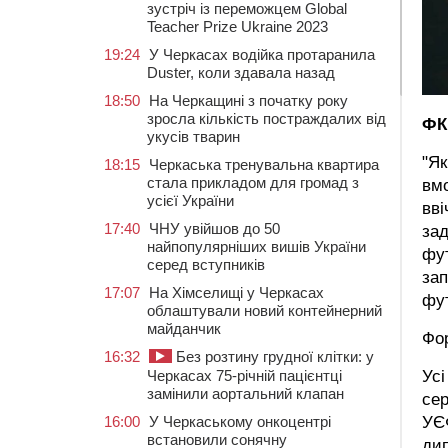
зустріч із переможцем Global
Teacher Prize Ukraine 2023
19:24
У Черкасах водійка протаранила
Duster, коли здавала назад
18:50
На Черкащині з початку року
зросла кількість постраждалих від
ФК
укусів тварин
"Як
18:15
Черкаська тренувальна квартира
стала прикладом для громад з
вмо
усієї України
вві
17:40
ЧНУ увійшов до 50
зад
найпопулярніших вишів України
фут
серед вступників
зап
17:07
На Хімселищі у Черкасах
фут
облаштували новий контейнерний
майданчик
Фо
16:32
Без розтину грудної клітки: у
Черкасах 75-річній пацієнтці
Усі
замінили аортальний клапан
сер
16:00
У Черкаському онкоцентрі
УЄФ
встановили сонячну
ди