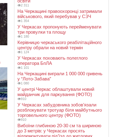
освіти
2 311
На Черкащині правоохоронці затримали
військового, який перебував у СЗЧ
1 354
У Черкасах пропонують перейменувати
три провулки та площу
1 180
Керівницю черкаського реабілітаційного
центру обрали на новий термін
1 124
У Черкасах поховають полеглого
оператора БпЛА
1 101
На Черкащині виграли 1 000 000 гривень
у “Лото-Забава”
1 080
У центрі Черкас облаштували новий
майданчик для паркування (ФОТО)
910
У Черкасах забудовника зобов’язали
розблокувати тротуар біля майбутнього
торговельного центру (ФОТО)
910
Вибоїни глибиною 20-30 см та шириною
до 3 метрів: у Черкасах просять
відремонтувати під’їзд до житлових