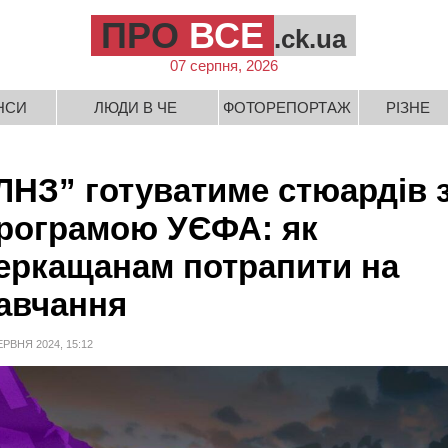
ПРО
ВСЕ
.ck.ua
07 серпня, 2026
НСИ
ЛЮДИ В ЧЕ
ФОТОРЕПОРТАЖ
РІЗНЕ
ЛНЗ” готуватиме стюардів 
рограмою УЄФА: як
еркащанам потрапити на
авчання
ЕРВНЯ 2024, 15:12