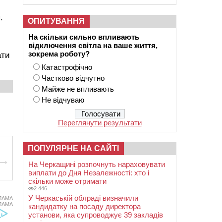
.
ОПИТУВАННЯ
На скільки сильно впливають
відключення світла на ваше життя,
зокрема роботу?
ати
Катастрофічно
Частково відчутно
Майже не впливають
Не відчуваю
Переглянути результати
ПОПУЛЯРНЕ НА САЙТІ
На Черкащині розпочнуть нараховувати
виплати до Дня Незалежності: хто і
скільки може отримати
2 446
У Черкаській облраді визначили
ЛАМА
ЛАМА
кандидатку на посаду директора
установи, яка супроводжує 39 закладів