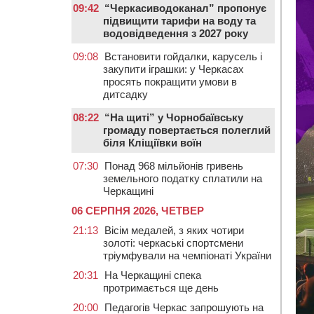
09:42
“Черкасиводоканал” пропонує
підвищити тарифи на воду та
водовідведення з 2027 року
09:08
Встановити гойдалки, карусель і
закупити іграшки: у Черкасах
просять покращити умови в
дитсадку
08:22
“На щиті” у Чорнобаївську
громаду повертається полеглий
біля Кліщіївки воїн
07:30
Понад 968 мільйонів гривень
земельного податку сплатили на
Черкащині
06 СЕРПНЯ 2026, ЧЕТВЕР
21:13
Вісім медалей, з яких чотири
золоті: черкаські спортсмени
тріумфували на чемпіонаті України
20:31
На Черкащині спека
протримається ще день
20:00
Педагогів Черкас запрошують на