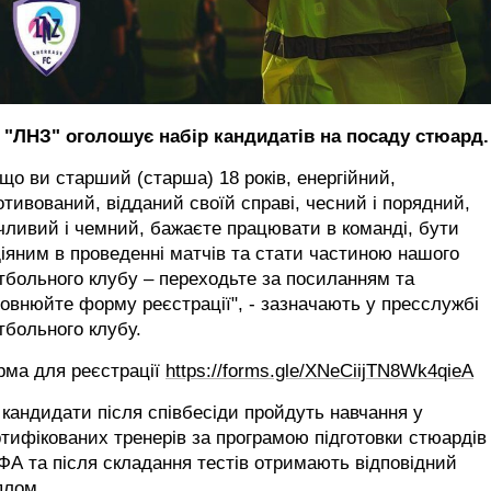
 "ЛНЗ" оголошує набір кандидатів на посаду стюард.
що ви старший (старша) 18 років, енергійний,
тивований, відданий своїй справі, чесний і порядний,
чливий і чемний, бажаєте працювати в команді, бути
іяним в проведенні матчів та стати частиною нашого
больного клубу – переходьте за посиланням та
овнюйте форму реєстрації", - зазначають у пресслужбі
больного клубу.
рма для реєстрації
https://forms.gle/XNeCiijTN8Wk4qieA
 кандидати після співбесіди пройдуть навчання у
тифікованих тренерів за програмою підготовки стюардів
А та після складання тестів отримають відповідний
плом.