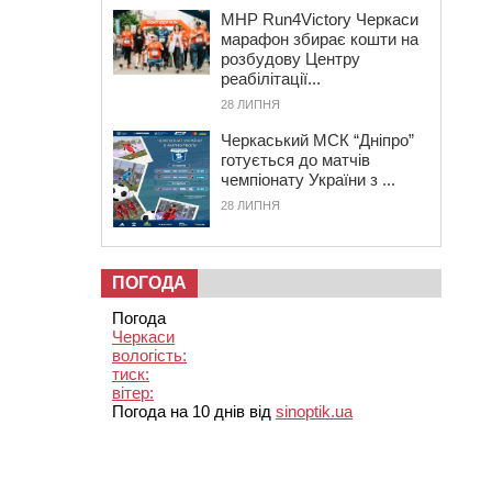
MHP Run4Victory Черкаси
марафон збирає кошти на
розбудову Центру
реабілітації...
28 ЛИПНЯ
Черкаський МСК “Дніпро”
готується до матчів
чемпіонату України з ...
28 ЛИПНЯ
ПОГОДА
Погода
Черкаси
вологість:
тиск:
вітер:
Погода на 10 днів від
sinoptik.ua