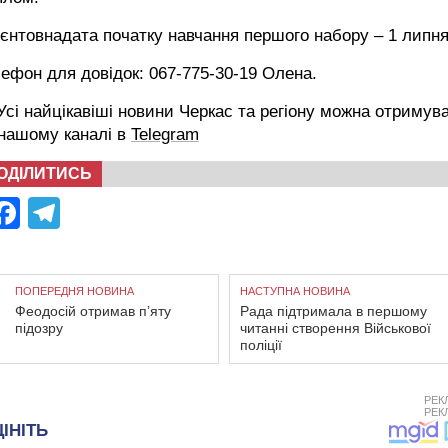
єнтовнадата початку навчання першого набору – 1 липня
ефон для довідок: 067-775-30-19 Олена.
сі найцікавіші новини Черкас та регіону можна отримув
 нашому каналі в
Telegram
ОДІЛИТИСЬ
Facebook
Telegram
ПОПЕРЕДНЯ НОВИНА
НАСТУПНА НОВИНА
Феодосій отримав п’яту
Рада підтримала в першому
підозру
читанні створення Військової
поліції
РЕК
РЕК