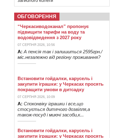
загиблого колеги
ОБГОВОРЕННЯ
“Черкасиводоканал” пропонує
підвищити тарифи на воду та
водовідведення з 2027 року
07 СЕРПНЯ 2026, 10:56
А:
А пенсія так і залишиться 2595грн./
міс.незалежно від регіону проживання?
Встановити гойдалки, карусель і
закупити іграшки: у Черкасах просять
покращити умови в дитсадку
07 СЕРПНЯ 2026, 10:09
А:
Споконвіку іграшки і все,що
стосується дитячого дозвілля,а
також-посуд і миючі засоби,к...
Встановити гойдалки, карусель і
закупити іграшки: у Черкасах просять