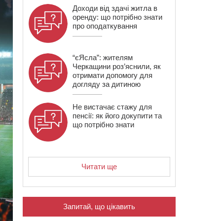
Доходи від здачі житла в
оренду: що потрібно знати
про оподаткування
“єЯсла”: жителям
Черкащини роз’яснили, як
отримати допомогу для
догляду за дитиною
Не вистачає стажу для
пенсії: як його докупити та
що потрібно знати
Читати ще
Запитай, що цікавить