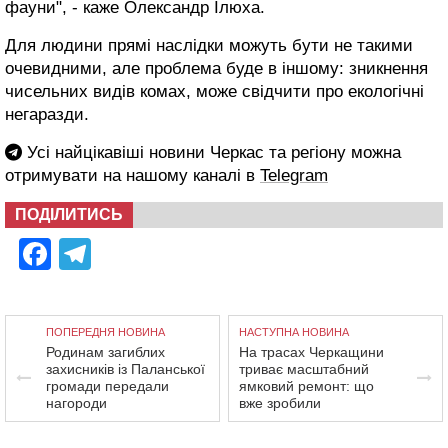
фауни", - каже Олександр Ілюха.
Для людини прямі наслідки можуть бути не такими
очевидними, але проблема буде в іншому: зникнення
чисельних видів комах, може свідчити про екологічні
негаразди.
Усі найцікавіші новини Черкас та регіону можна
отримувати на нашому каналі в
Telegram
ПОДІЛИТИСЬ
Facebook
Telegram
ПОПЕРЕДНЯ НОВИНА
НАСТУПНА НОВИНА
Родинам загиблих
На трасах Черкащини
захисників із Паланської
триває масштабний
громади передали
ямковий ремонт: що
нагороди
вже зробили