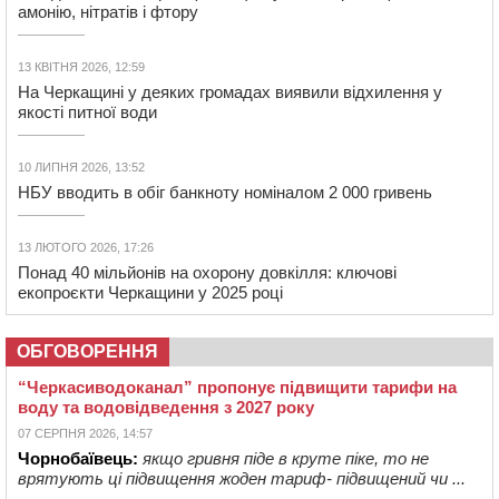
амонію, нітратів і фтору
13 КВІТНЯ 2026, 12:59
На Черкащині у деяких громадах виявили відхилення у
якості питної води
10 ЛИПНЯ 2026, 13:52
НБУ вводить в обіг банкноту номіналом 2 000 гривень
13 ЛЮТОГО 2026, 17:26
Понад 40 мільйонів на охорону довкілля: ключові
екопроєкти Черкащини у 2025 році
ОБГОВОРЕННЯ
“Черкасиводоканал” пропонує підвищити тарифи на
воду та водовідведення з 2027 року
07 СЕРПНЯ 2026, 14:57
Чорнобаївець:
якщо гривня піде в круте піке, то не
врятують ці підвищення жоден тариф- підвищений чи ...