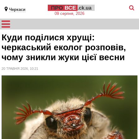
ПРО
ВСЕ
.ck.ua
Черкаси
09 серпня, 2026
Куди поділися хрущі:
черкаський еколог розповів,
чому зникли жуки цієї весни
20 ТРАВНЯ 2026, 10:21