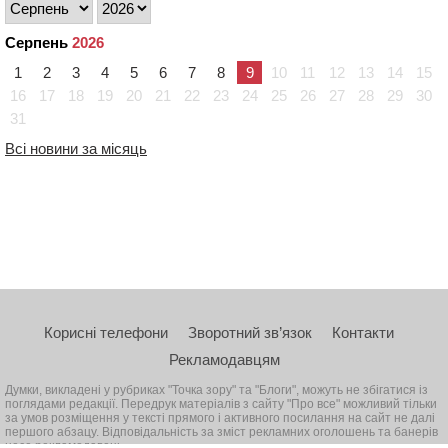
Серпень
2026
1
2
3
4
5
6
7
8
9
10
11
12
13
14
15
16
17
18
19
20
21
22
23
24
25
26
27
28
29
30
31
Всі новини за місяць
Корисні телефони
Зворотний зв’язок
Контакти
Рекламодавцям
Думки, викладені у рубриках "Точка зору" та "Блоги", можуть не збігатися із
поглядами редакції. Передрук матеріалів з сайту "Про все" можливий тільки
за умов розміщення у тексті прямого і активного посилання на сайт не далі
першого абзацу. Відповідальність за зміст рекламних оголошень та банерів
несе рекламодавець