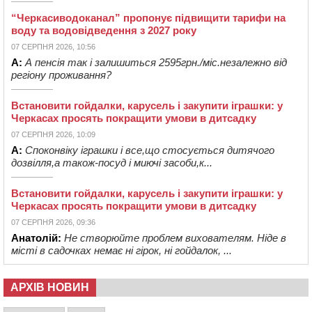
“Черкасиводоканал” пропонує підвищити тарифи на
воду та водовідведення з 2027 року
07 СЕРПНЯ 2026, 10:56
А:
А пенсія так і залишиться 2595грн./міс.незалежно від
регіону проживання?
Встановити гойдалки, карусель і закупити іграшки: у
Черкасах просять покращити умови в дитсадку
07 СЕРПНЯ 2026, 10:09
А:
Споконвіку іграшки і все,що стосується дитячого
дозвілля,а також-посуд і миючі засоби,к...
Встановити гойдалки, карусель і закупити іграшки: у
Черкасах просять покращити умови в дитсадку
07 СЕРПНЯ 2026, 09:36
Анатолій:
Не створюйте проблем вихователям. Ніде в
місті в садочках немає ні гірок, ні гойдалок, ...
АРХІВ НОВИН