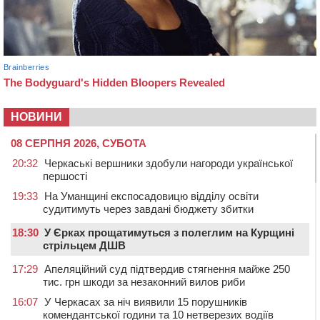
НОВИНИ
08 СЕРПНЯ 2026, СУБОТА
20:32
Черкаські вершники здобули нагороди української
першості
19:33
На Уманщині експосадовицю відділу освіти
судитимуть через завдані бюджету збитки
18:30
У Єрках прощатимуться з полеглим на Курщині
стрільцем ДШВ
17:29
Апеляційний суд підтвердив стягнення майже 250
тис. грн шкоди за незаконний вилов риби
16:07
У Черкасах за ніч виявили 15 порушників
комендантської години та 10 нетверезих водіїв