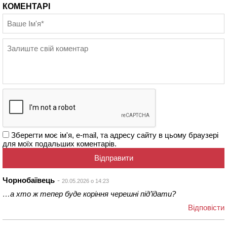
КОМЕНТАРІ
Зберегти моє ім'я, e-mail, та адресу сайту в цьому браузері
для моїх подальших коментарів.
Чорнобаївець
20.05.2026 о 14:23
…а хто ж тепер буде коріння черешні під’їдати?
Відповіcти