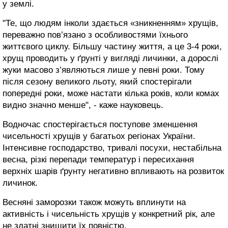
у землі.
"Те, що людям інколи здається «зникненням» хрущів,
переважно пов’язано з особливостями їхнього
життєвого циклу. Більшу частину життя, а це 3-4 роки,
хрущ проводить у ґрунті у вигляді личинки, а дорослі
жуки масово з’являються лише у певні роки. Тому
після сезону великого льоту, який спостерігали
попередні роки, може настати кілька років, коли комах
видно значно менше", - каже науковець.
Водночас спостерігається поступове зменшення
чисельності хрущів у багатьох регіонах України.
Інтенсивне господарство, тривалі посухи, нестабільна
весна, різкі перепади температур і пересихання
верхніх шарів ґрунту негативно впливають на розвиток
личинок.
Весняні заморозки також можуть вплинути на
активність і чисельність хрущів у конкретний рік, але
не здатні знищити їх повністю.