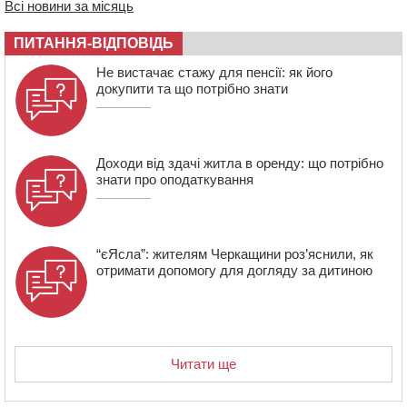
Всі новини за місяць
14:31
У Каневі аномальна спека призвела до перебоїв у
роботі електромереж та комунальних служб
ПИТАННЯ-ВІДПОВІДЬ
14:02
На Черкащині намолотили перший мільйон тонн
зерна нового врожаю
Не вистачає стажу для пенсії: як його
докупити та що потрібно знати
13:40
На Кам’янщині сталася масштабна пожежа
сміттєзвалища
Доходи від здачі житла в оренду: що потрібно
знати про оподаткування
“єЯсла”: жителям Черкащини роз’яснили, як
отримати допомогу для догляду за дитиною
Читати ще