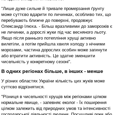
"Лише дуже сильне й тривале промерзання ґрунту
може суттєво вдарити по личинках, особливо тих, що
перебувають ближче до поверхні, продовжує
Олександр Ілюха. - Більш вразливими до заморозків є
не личинки, а дорослі жуки під час весняного льоту.
Якщо після раннього потепління хрущі активно
вилетіли, а потім прийшла хвиля холоду з нічними
морозами, частина дорослих особин може загинути
або втратити активність. Це здатне зменшити
чисельність у конкретному сезоні".
В одних регіонах більше, в інших - менше
У різних областях України кількість цих жуків може
суттєво відрізнятися.
"Різниця в чисельності хрущів між регіонами цілком
нормальне явище, - запевняє еколог - Їх поширення
цілком залежить від природних умов та інтенсивності
господарської діяльності людини. Посушливі роки або