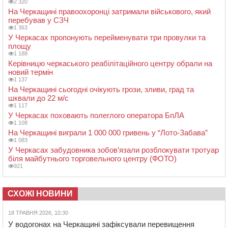
2 320
На Черкащині правоохоронці затримали військового, який
перебував у СЗЧ
1 363
У Черкасах пропонують перейменувати три провулки та
площу
1 188
Керівницю черкаського реабілітаційного центру обрали на
новий термін
1 137
На Черкащині сьогодні очікують грози, зливи, град та
шквали до 22 м/с
1 117
У Черкасах поховають полеглого оператора БпЛА
1 108
На Черкащині виграли 1 000 000 гривень у “Лото-Забава”
1 083
У Черкасах забудовника зобов’язали розблокувати тротуар
біля майбутнього торговельного центру (ФОТО)
921
СХОЖІ НОВИНИ
18 ТРАВНЯ 2026, 10:30
У водогонах на Черкащині зафіксували перевищення