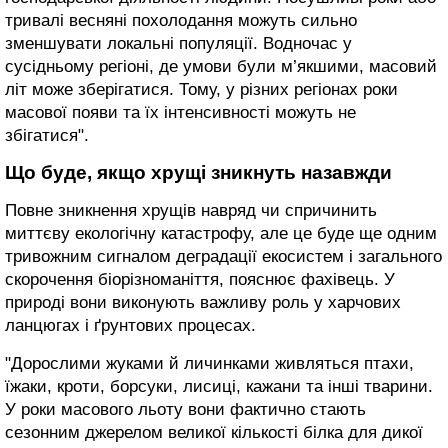
тривалі весняні похолодання можуть сильно
зменшувати локальні популяції. Водночас у
сусідньому регіоні, де умови були м’якшими, масовий
літ може зберігатися. Тому, у різних регіонах роки
масової появи та їх інтенсивності можуть не
збігатися".
Що буде, якщо хрущі зникнуть назавжди
Повне зникнення хрущів навряд чи спричинить
миттєву екологічну катастрофу, але це буде ще одним
тривожним сигналом деградації екосистем і загального
скорочення біорізноманіття, пояснює фахівець. У
природі вони виконують важливу роль у харчових
ланцюгах і ґрунтових процесах.
"Дорослими жуками й личинками живляться птахи,
їжаки, кроти, борсуки, лисиці, кажани та інші тварини.
У роки масового льоту вони фактично стають
сезонним джерелом великої кількості білка для дикої