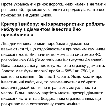
Проте український ринок дорогоцінних каменів не такий
розвинений, що може ускладнити продаж діамантових
прикрас за вигідною ціною.
Критерії вибору: які характеристики роблять
каблучку з діамантом інвестиційно
привабливою
Ліквідними ювелірними виробами з діамантом
вважаються ті, що оздоблюються природним камінням
високої якості. Визначити це можна за системою 4С,
розробленою GIA (Гемологічним Інститутом Америки).
Вона враховує вагу, чистоту, колір та огранку діаманта.
Золото має бути високої проби – 585-ї чи 750-ї, а
коштовне каміння – більше 1 карата. Якщо казати про
інвестиційні каблучки, то рекомендується обирати
класичні дизайни, які не втрачають актуальності з
часом. Більш високу вартість мають прозорі діаманти
високої чистоти та з бездоганним огранюванням, що
розкриває всю ексклюзивну красу каміння.