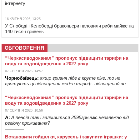
інтернету
16 КВІТНЯ 2026, 13:25
У Слободі і Келеберді браконьєри наловили риби майже на
140 тисяч гривень
ОБГОВОРЕННЯ
“Черкасиводоканал” пропонує підвищити тарифи на
воду та водовідведення з 2027 року
07 СЕРПНЯ 2026, 14:57
Чорнобаївець:
якщо гривня піде в круте піке, то не
врятують ці підвищення жоден тариф- підвищений чи ...
“Черкасиводоканал” пропонує підвищити тарифи на
воду та водовідведення з 2027 року
07 СЕРПНЯ 2026, 10:56
А:
А пенсія так і залишиться 2595грн./міс.незалежно від
регіону проживання?
Встановити гойдалки, карусель і закупити іграшки: у