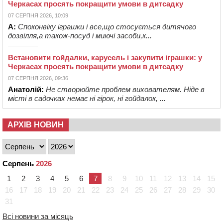
Черкасах просять покращити умови в дитсадку
07 СЕРПНЯ 2026, 10:09
А:
Споконвіку іграшки і все,що стосується дитячого
дозвілля,а також-посуд і миючі засоби,к...
Встановити гойдалки, карусель і закупити іграшки: у
Черкасах просять покращити умови в дитсадку
07 СЕРПНЯ 2026, 09:36
Анатолій:
Не створюйте проблем вихователям. Ніде в
місті в садочках немає ні гірок, ні гойдалок, ...
АРХІВ НОВИН
Серпень
2026
1
2
3
4
5
6
7
8
9
10
11
12
13
14
15
16
17
18
19
20
21
22
23
24
25
26
27
28
29
30
31
Всі новини за місяць