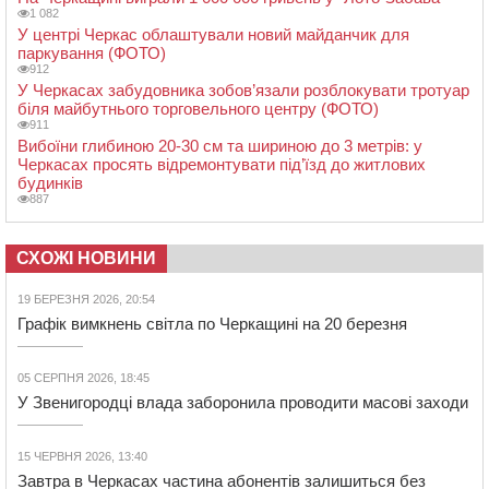
1 082
У центрі Черкас облаштували новий майданчик для
паркування (ФОТО)
912
У Черкасах забудовника зобов’язали розблокувати тротуар
біля майбутнього торговельного центру (ФОТО)
911
Вибоїни глибиною 20-30 см та шириною до 3 метрів: у
Черкасах просять відремонтувати під’їзд до житлових
будинків
887
СХОЖІ НОВИНИ
19 БЕРЕЗНЯ 2026, 20:54
Графік вимкнень світла по Черкащині на 20 березня
05 СЕРПНЯ 2026, 18:45
У Звенигородці влада заборонила проводити масові заходи
15 ЧЕРВНЯ 2026, 13:40
Завтра в Черкасах частина абонентів залишиться без