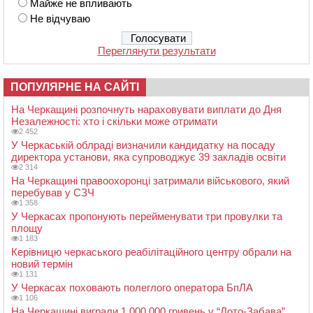
Майже не впливають
Не відчуваю
Переглянути результати
ПОПУЛЯРНЕ НА САЙТІ
На Черкащині розпочнуть нараховувати виплати до Дня
Незалежності: хто і скільки може отримати
2 452
У Черкаській облраді визначили кандидатку на посаду
директора установи, яка супроводжує 39 закладів освіти
2 314
На Черкащині правоохоронці затримали військового, який
перебував у СЗЧ
1 358
У Черкасах пропонують перейменувати три провулки та
площу
1 183
Керівницю черкаського реабілітаційного центру обрали на
новий термін
1 131
У Черкасах поховають полеглого оператора БпЛА
1 106
На Черкащині виграли 1 000 000 гривень у “Лото-Забава”