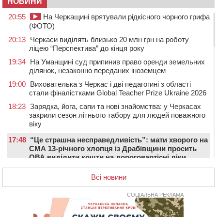
НОВИНИ
20:55
На Черкащині врятували рідкісного чорного грифа
(ФОТО)
20:13
Черкаси виділять близько 20 млн грн на роботу
ліцею “Перспектива” до кінця року
19:34
На Уманщині суд припинив право оренди земельних
ділянок, незаконно переданих іноземцем
19:00
Вихователька з Черкас і дві педагогині з області
стали фіналістками Global Teacher Prize Ukraine 2026
18:23
Зарядка, йога, сапи та нові знайомства: у Черкасах
закрили сезон літнього табору для людей поважного
віку
17:48
“Це страшна несправедливість”: мати хворого на
СМА 13-річного хлопця із Драбівщини просить
ОВА виділити кошти на дороговартісні ліки
17:15
На Уманщині судитимуть колишню очільницю відділу
Всі новини
освіти через закупівлю електрики за завищеною
ціною
СОЦІАЛЬНА РЕКЛАМА
16:40
У Черкасах провели в останню путь двох
загиблих воїнів