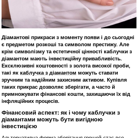
Діамантові прикраси з моменту появи і до сьогодні
є предметом розкоші та символом престижу. Але
крім символізму та естетичної цінності каблучки з
діамантом мають інвестиційну привабливість.
Ексклюзивні коштовності з золота високої проби,
такі як
каблучка з діамантом
можуть ставати
зручним та надійним захисним активом. Купівля
таких прикрас дозволяє зберігати, а часто й
примножувати фінансові кошти, захищаючи їх від
інфляційних процесів.
Фінансовий аспект: як і чому каблучки з
діамантами можуть бути вигідною
інвестицією
Альтернативна форма зберігання грошей стає все