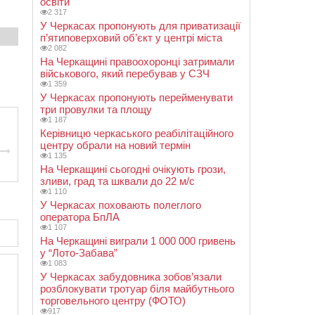
освіти
2 317
У Черкасах пропонують для приватизації
п’ятиповерховий об’єкт у центрі міста
2 082
На Черкащині правоохоронці затримали
військового, який перебував у СЗЧ
1 359
У Черкасах пропонують перейменувати
три провулки та площу
1 187
Керівницю черкаського реабілітаційного
центру обрали на новий термін
1 135
На Черкащині сьогодні очікують грози,
зливи, град та шквали до 22 м/с
1 110
У Черкасах поховають полеглого
оператора БпЛА
1 107
На Черкащині виграли 1 000 000 гривень
у “Лото-Забава”
1 083
У Черкасах забудовника зобов’язали
розблокувати тротуар біля майбутнього
торговельного центру (ФОТО)
917