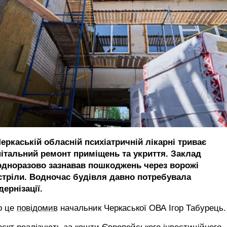
еркаській обласній психіатричній лікарні триває
пітальний ремонт приміщень та укриття. Заклад
одноразово зазнавав пошкоджень через ворожі
стріли. Водночас будівля давно потребувала
ернізації.
о це
повідомив
начальник Черкаської ОВА Ігор Табурець.