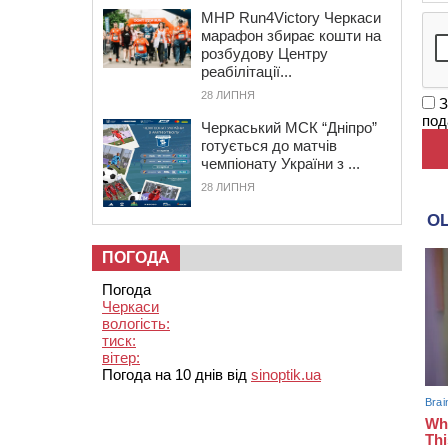
MHP Run4Victory Черкаси
марафон збирає кошти на
розбудову Центру
реабілітації...
28 ЛИПНЯ
З
под
Черкаський МСК “Дніпро”
готується до матчів
чемпіонату України з ...
28 ЛИПНЯ
ПОГОДА
Погода
Черкаси
вологість:
тиск:
вітер:
Погода на 10 днів від
sinoptik.ua