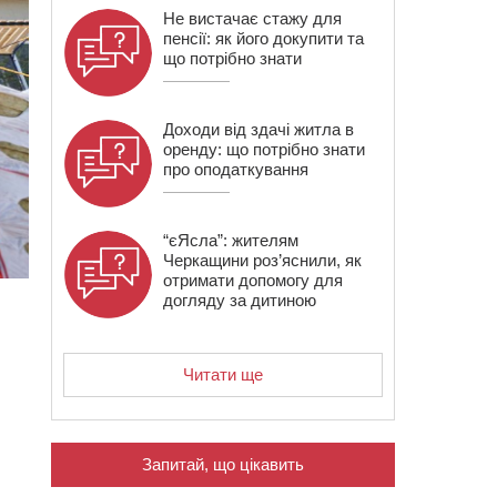
Не вистачає стажу для
пенсії: як його докупити та
що потрібно знати
Доходи від здачі житла в
оренду: що потрібно знати
про оподаткування
“єЯсла”: жителям
Черкащини роз’яснили, як
отримати допомогу для
догляду за дитиною
Читати ще
Запитай, що цікавить