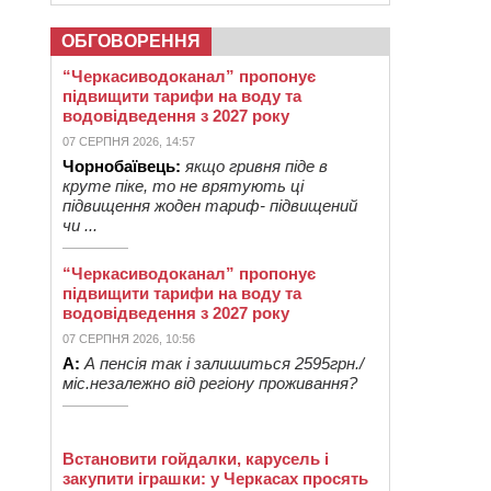
ОБГОВОРЕННЯ
“Черкасиводоканал” пропонує
підвищити тарифи на воду та
водовідведення з 2027 року
07 СЕРПНЯ 2026, 14:57
Чорнобаївець:
якщо гривня піде в
круте піке, то не врятують ці
підвищення жоден тариф- підвищений
чи ...
“Черкасиводоканал” пропонує
підвищити тарифи на воду та
водовідведення з 2027 року
07 СЕРПНЯ 2026, 10:56
А:
А пенсія так і залишиться 2595грн./
міс.незалежно від регіону проживання?
Встановити гойдалки, карусель і
закупити іграшки: у Черкасах просять