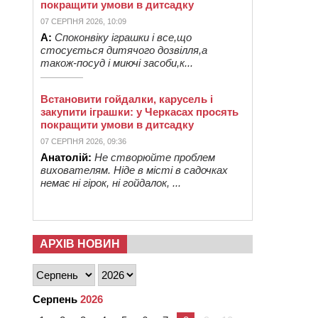
покращити умови в дитсадку
07 СЕРПНЯ 2026, 10:09
А:
Споконвіку іграшки і все,що
стосується дитячого дозвілля,а
також-посуд і миючі засоби,к...
Встановити гойдалки, карусель і
закупити іграшки: у Черкасах просять
покращити умови в дитсадку
07 СЕРПНЯ 2026, 09:36
Анатолій:
Не створюйте проблем
вихователям. Ніде в місті в садочках
немає ні гірок, ні гойдалок, ...
АРХІВ НОВИН
Серпень
2026