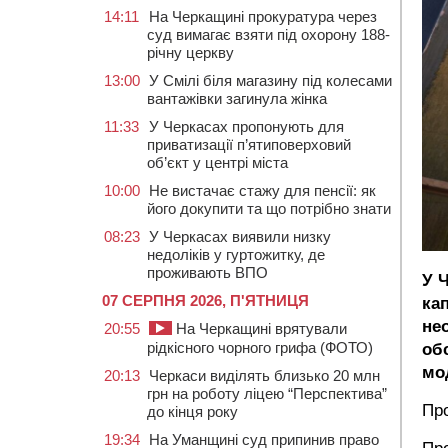
14:11
На Черкащині прокуратура через
суд вимагає взяти під охорону 188-
річну церкву
13:00
У Смілі біля магазину під колесами
вантажівки загинула жінка
11:33
У Черкасах пропонують для
приватизації п’ятиповерховий
об’єкт у центрі міста
10:00
Не вистачає стажу для пенсії: як
його докупити та що потрібно знати
08:23
У Черкасах виявили низку
недоліків у гуртожитку, де
проживають ВПО
У Ч
07 СЕРПНЯ 2026, П'ЯТНИЦЯ
ка
не
20:55
На Черкащині врятували
рідкісного чорного грифа (ФОТО)
об
мод
20:13
Черкаси виділять близько 20 млн
грн на роботу ліцею “Перспектива”
Пр
до кінця року
19:34
На Уманщині суд припинив право