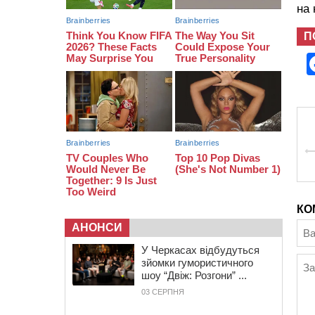
на
12:50
Внаслідок падіння вертольота
загинув 28-річний захисник зі
П
Сміли
КО
АНОНСИ
У Черкасах відбудуться
зйомки гумористичного
шоу “Двіж: Розгони” ...
03 СЕРПНЯ