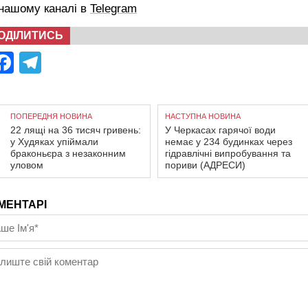
 нашому каналі в
Telegram
ОДІЛИТИСЬ
Facebook
Telegram
ПОПЕРЕДНЯ НОВИНА
НАСТУПНА НОВИНА
22 лящі на 36 тисяч гривень:
У Черкасах гарячої води
у Худяках упіймали
немає у 234 будинках через
браконьєра з незаконним
гідравлічні випробування та
уловом
пориви (АДРЕСИ)
МЕНТАРІ