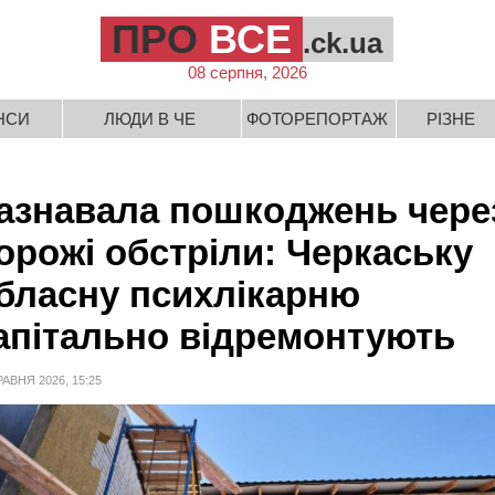
ПРО
ВСЕ
.ck.ua
08 серпня, 2026
НСИ
ЛЮДИ В ЧЕ
ФОТОРЕПОРТАЖ
РІЗНЕ
азнавала пошкоджень чере
орожі обстріли: Черкаську
бласну психлікарню
апітально відремонтують
РАВНЯ 2026, 15:25