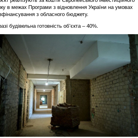
єкт реалізують за кошти Європейського інвестиційного
ку в межах Програми з відновлення України на умовах
вфінансування з обласного бюджету.
азі будівельна готовність об’єкта – 40%.