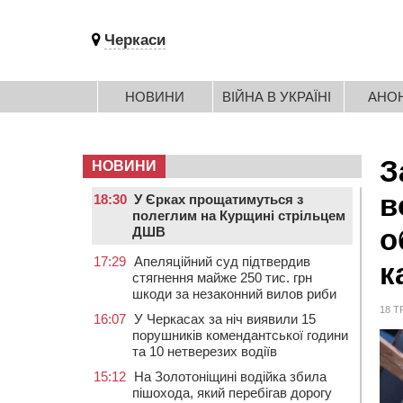
Черкаси
НОВИНИ
ВІЙНА В УКРАЇНІ
АНО
З
НОВИНИ
в
18:30
У Єрках прощатимуться з
полеглим на Курщині стрільцем
о
ДШВ
17:29
Апеляційний суд підтвердив
к
стягнення майже 250 тис. грн
шкоди за незаконний вилов риби
18 Т
16:07
У Черкасах за ніч виявили 15
порушників комендантської години
та 10 нетверезих водіїв
15:12
На Золотоніщині водійка збила
пішохода, який перебігав дорогу