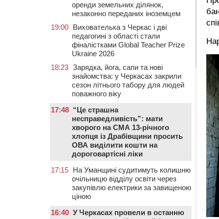
Про
оренди земельних ділянок,
бан
незаконно переданих іноземцем
спі
19:00
Вихователька з Черкас і дві
педагогині з області стали
Нар
фіналістками Global Teacher Prize
Ukraine 2026
18:23
Зарядка, йога, сапи та нові
знайомства: у Черкасах закрили
сезон літнього табору для людей
поважного віку
17:48
“Це страшна
несправедливість”: мати
хворого на СМА 13-річного
хлопця із Драбівщини просить
ОВА виділити кошти на
дороговартісні ліки
17:15
На Уманщині судитимуть колишню
очільницю відділу освіти через
закупівлю електрики за завищеною
ціною
16:40
У Черкасах провели в останню