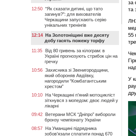
за 
12:50
“Як сказати дитині, що тато
та 
загинув?”: для вихователів
Черкащини запускають серію
ЛНЗ
унікальних тренінгів
мед
55 
12:14
На Золотоніщині вже десяту
добу гасять пожежу торфу
тре
11:35
Від 80 гривень за кілограм: в
Чем
Україні прогнозують стрибок цін на
Гір
гречку
над
10:56
Захисника зі Звенигородщини,
який обороняв Авдіївку,
У к
нагородили “Комбатантським
рау
хрестом”
дру
10:10
На Черкащині п’яний мотоцикліст
зіткнувся з мопедом: двоє людей у
лікарні
09:42
Ветерани МСК “Дніпро” вибороли
бронзу чемпіонату України
08:57
На Уманщині підрядника
зобов’язали сплатити понад 670