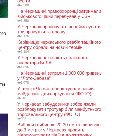
освіти
2 308
На Черкащині правоохоронці затримали
військового, який перебував у СЗЧ
1 350
У Черкасах пропонують перейменувати
три провулки та площу
ого,
1 176
Керівницю черкаського реабілітаційного
центру обрали на новий термін
У
1 104
У Черкасах поховають полеглого
оператора БпЛА
1 096
На Черкащині виграли 1 000 000 гривень
у “Лото-Забава”
1 078
ити
У центрі Черкас облаштували новий
.
майданчик для паркування (ФОТО)
910
У Черкасах забудовника зобов’язали
розблокувати тротуар біля майбутнього
торговельного центру (ФОТО)
902
Вибоїни глибиною 20-30 см та шириною
до 3 метрів: у Черкасах просять
відремонтувати під’їзд до житлових