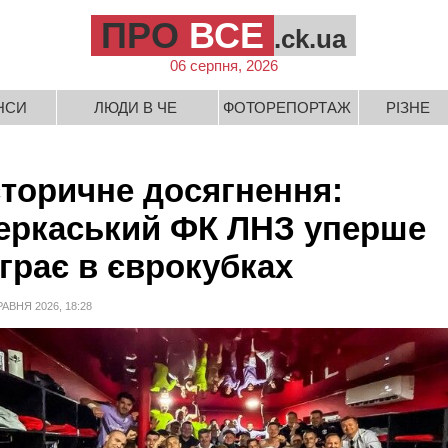
ПРО
ВСЕ
.ck.ua
06 серпня, 2026
НСИ
ЛЮДИ В ЧЕ
ФОТОРЕПОРТАЖ
РІЗНЕ
сторичне досягнення:
еркаський ФК ЛНЗ уперше
іграє в єврокубках
РАВНЯ 2026, 18:28