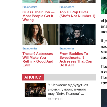
17:30
На Черкащині державі повернуть
понад 2,6 га земель природно-
заповідного фонду
16:55
На Лисянщині проведуть в
«Це
останню путь полеглого
внаслідок атаки FPV-дрона
вла
воїна
щоб
16:16
У Дахнівському лісництві
Ще 
екоінспектори натрапили на
нас
незаконне будівництво
ма
зак
При
в є
Пот
АНОНСИ
тр
У Черкасах відбудуться
зйомки гумористичного
шоу “Двіж: Розгони” ...
03 СЕРПНЯ