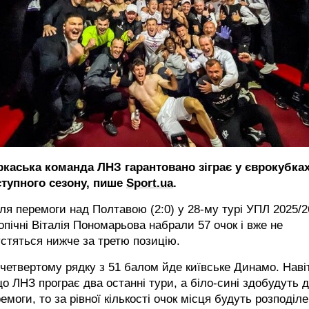
ркаська команда ЛНЗ гарантовано зіграє у єврокубка
ступного сезону, пише
Sport.ua
.
ля перемоги над Полтавою (2:0) у 28-му турі УПЛ 2025/2
опічні Віталія Пономарьова набрали 57 очок і вже не
стяться нижче за третю позицію.
четвертому рядку з 51 балом йде київське Динамо. Наві
о ЛНЗ програє два останні тури, а біло-сині здобудуть д
емоги, то за рівної кількості очок місця будуть розподіле