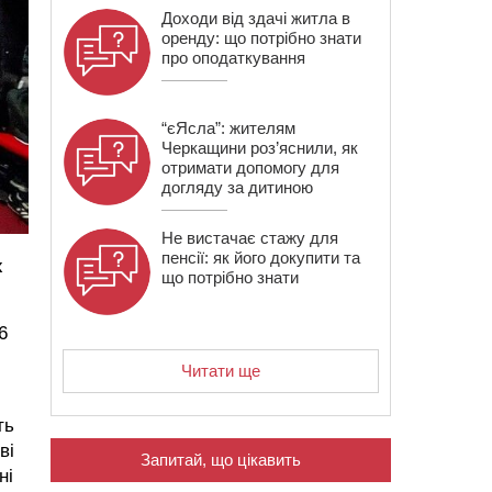
Доходи від здачі житла в
оренду: що потрібно знати
про оподаткування
“єЯсла”: жителям
Черкащини роз’яснили, як
отримати допомогу для
догляду за дитиною
Не вистачає стажу для
пенсії: як його докупити та
х
що потрібно знати
6
Читати ще
ть
ві
Запитай, що цікавить
ні