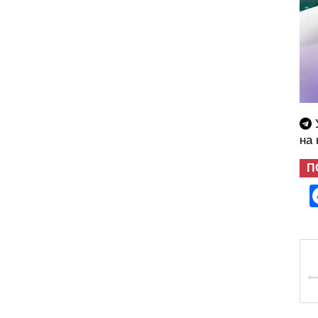
У
на
П