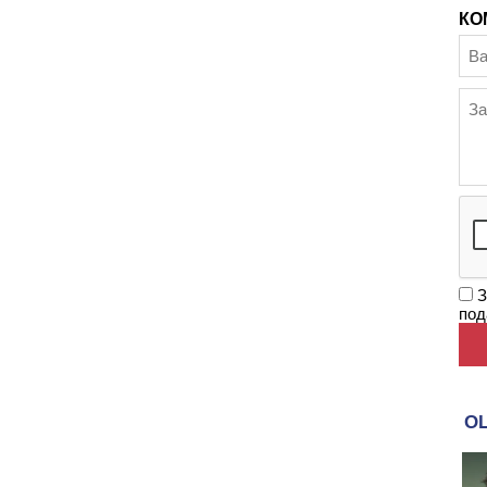
КО
З
под