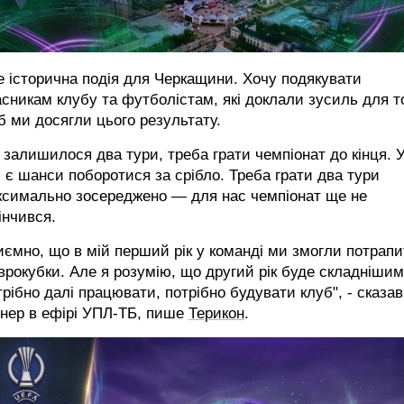
 історична подія для Черкащини. Хочу подякувати
сникам клубу та футболістам, які доклали зусиль для т
 ми досягли цього результату.
залишилося два тури, треба грати чемпіонат до кінця. 
 є шанси поборотися за срібло. Треба грати два тури
ксимально зосереджено — для нас чемпіонат ще не
інчився.
ємно, що в мій перший рік у команді ми змогли потрап
врокубки. Але я розумію, що другий рік буде складнішим
рібно далі працювати, потрібно будувати клуб", - сказав
енер в ефірі УПЛ-ТБ, пише
Терикон
.