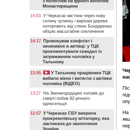
з полеглим на фронті жителем
Монастирищини
14:53
У Черкасах містяни через нову
скляну зупинку і вирізані дерева
потерпають від спеки: Бондаренко
обіцяє масштабне озеленення
14:17
Провокував конфлікт і
зачинився в автівці: у ТЦК
прокоментували скандал із
затриманням чоловіка у
Тальному
Че
13:55
У Тальному працівники ТЦК
на
вибили вікно і витягли з автівки
чоловіка (ВІДЕО)
Піс
13:27
На Звенигородщині чоловік до
під
смерті побив 82-річного
опу
односельця
На 
12:57
У Черкасах СБУ викрила
прокремлівську агітаторку, яка
якщ
закликала до захоплення
пер
України