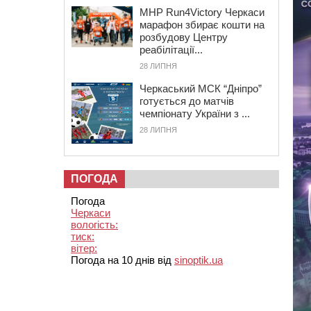
MHP Run4Victory Черкаси
марафон збирає кошти на
розбудову Центру
реабілітації...
28 ЛИПНЯ
Черкаський МСК “Дніпро”
готується до матчів
чемпіонату України з ...
28 ЛИПНЯ
ПОГОДА
Погода
Черкаси
вологість:
тиск:
вітер:
Погода на 10 днів від
sinoptik.ua