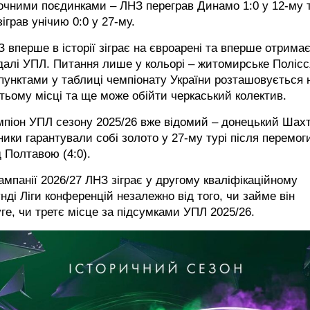
очними поєдинками – ЛНЗ переграв Динамо 1:0 у 12-му т
зіграв унічию 0:0 у 27-му.
 вперше в історії зіграє на євроарені та вперше отрима
алі УПЛ. Питання лише у кольорі – житомирське Полісся
пунктами у таблиці чемпіонату України розташовується 
тьому місці та ще може обійти черкаський колектив.
піон УПЛ сезону 2025/26 вже відомий – донецький Шахт
ники гарантували собі золото у 27-му турі після перемог
 Полтавою (4:0).
ампанії 2026/27 ЛНЗ зіграє у другому кваліфікаційному
нді Ліги конференцій незалежно від того, чи займе він
ге, чи третє місце за підсумками УПЛ 2025/26.