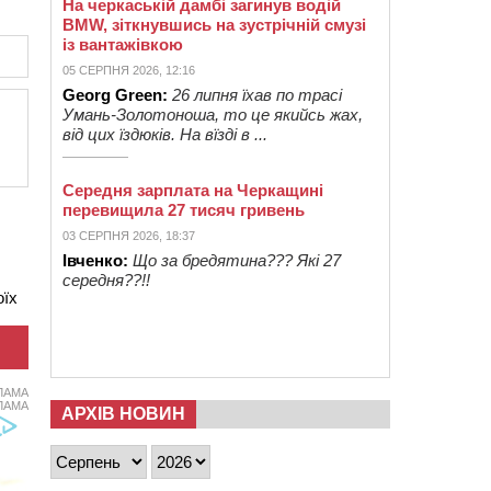
На черкаській дамбі загинув водій
BMW, зіткнувшись на зустрічній смузі
із вантажівкою
05 СЕРПНЯ 2026, 12:16
Georg Green:
26 липня їхав по трасі
Умань-Золотоноша, то це якийсь жах,
від цих їздюків. На вїзді в ...
Середня зарплата на Черкащині
перевищила 27 тисяч гривень
03 СЕРПНЯ 2026, 18:37
Івченко:
Що за бредятина??? Які 27
середня??!!
оїх
ЛАМА
ЛАМА
АРХІВ НОВИН