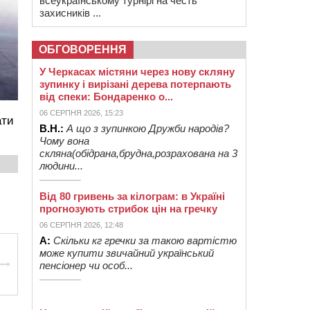
всеукраїнському турнірі на честь
захисників ...
ОБГОВОРЕННЯ
У Черкасах містяни через нову скляну
зупинку і вирізані дерева потерпають
від спеки: Бондаренко о...
06 СЕРПНЯ 2026, 15:23
ати
В.Н.:
А що з зупинкою Дружби народів?
Чому вона
скляна(обідрана,брудна,розрахована на 3
людини...
Від 80 гривень за кілограм: в Україні
прогнозують стрибок цін на гречку
06 СЕРПНЯ 2026, 12:48
А:
Скільки кг гречки за такою вартістю
може купити звичайний український
пенсіонер чи особ...