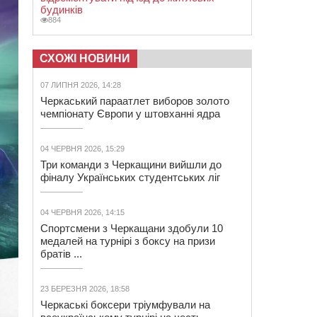
будинків
884
СХОЖІ НОВИНИ
07 ЛИПНЯ 2026, 14:28
Черкаський параатлет виборов золото
чемпіонату Європи у штовханні ядра
04 ЧЕРВНЯ 2026, 15:29
Три команди з Черкащини вийшли до
фіналу Українських студентських ліг
04 ЧЕРВНЯ 2026, 14:15
Спортсмени з Черкащани здобули 10
медалей на турнірі з боксу на призи
братів ...
23 БЕРЕЗНЯ 2026, 18:58
Черкаські боксери тріумфували на