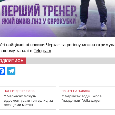
сі найцікавіші новини Черкас та регіону можна отримув
 нашому каналі в
Telegram
ОДІЛИТИСЬ
Facebook
Telegram
ПОПЕРЕДНЯ НОВИНА
НАСТУПНА НОВИНА
У Черкасах можуть
У Черкасах водій Skoda
відремонтувати три вулиці за
“наздогнав” Volkswagen
петиціями містян