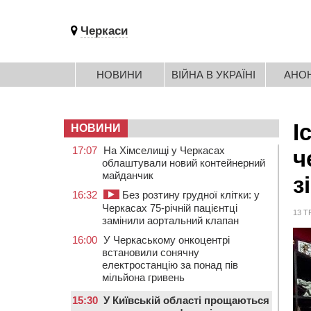
Черкаси
НОВИНИ
ВІЙНА В УКРАЇНІ
АНО
І
НОВИНИ
17:07
На Хімселищі у Черкасах
ч
облаштували новий контейнерний
майданчик
з
16:32
Без розтину грудної клітки: у
Черкасах 75-річній пацієнтці
13 Т
замінили аортальний клапан
16:00
У Черкаському онкоцентрі
встановили сонячну
електростанцію за понад пів
мільйона гривень
15:30
У Київській області прощаються