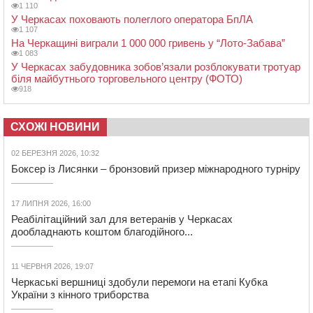
1 110
У Черкасах поховають полеглого оператора БпЛА
1 107
На Черкащині виграли 1 000 000 гривень у “Лото-Забава”
1 083
У Черкасах забудовника зобов’язали розблокувати тротуар
біля майбутнього торговельного центру (ФОТО)
918
СХОЖІ НОВИНИ
02 БЕРЕЗНЯ 2026, 10:32
Боксер із Лисянки – бронзовий призер міжнародного турніру
17 ЛИПНЯ 2026, 16:00
Реабілітаційний зал для ветеранів у Черкасах
дообладнають коштом благодійного...
11 ЧЕРВНЯ 2026, 19:07
Черкаські вершниці здобули перемоги на етапі Кубка
України з кінного триборства