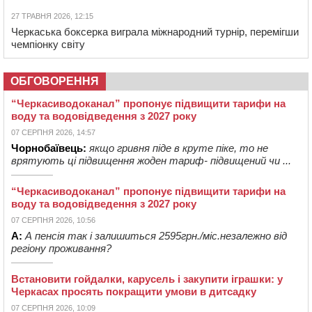
27 ТРАВНЯ 2026, 12:15
Черкаська боксерка виграла міжнародний турнір, перемігши
чемпіонку світу
ОБГОВОРЕННЯ
“Черкасиводоканал” пропонує підвищити тарифи на
воду та водовідведення з 2027 року
07 СЕРПНЯ 2026, 14:57
Чорнобаївець:
якщо гривня піде в круте піке, то не
врятують ці підвищення жоден тариф- підвищений чи ...
“Черкасиводоканал” пропонує підвищити тарифи на
воду та водовідведення з 2027 року
07 СЕРПНЯ 2026, 10:56
А:
А пенсія так і залишиться 2595грн./міс.незалежно від
регіону проживання?
Встановити гойдалки, карусель і закупити іграшки: у
Черкасах просять покращити умови в дитсадку
07 СЕРПНЯ 2026, 10:09