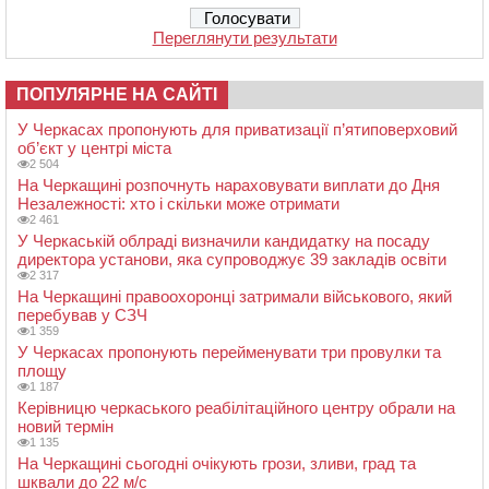
Переглянути результати
ПОПУЛЯРНЕ НА САЙТІ
У Черкасах пропонують для приватизації п’ятиповерховий
об’єкт у центрі міста
2 504
На Черкащині розпочнуть нараховувати виплати до Дня
Незалежності: хто і скільки може отримати
2 461
У Черкаській облраді визначили кандидатку на посаду
директора установи, яка супроводжує 39 закладів освіти
2 317
На Черкащині правоохоронці затримали військового, який
перебував у СЗЧ
1 359
У Черкасах пропонують перейменувати три провулки та
площу
1 187
Керівницю черкаського реабілітаційного центру обрали на
новий термін
1 135
На Черкащині сьогодні очікують грози, зливи, град та
шквали до 22 м/с