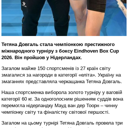
Тетяна Довгаль стала чемпіонкою престижного
міжнародного турніру з боксу Eindhoven Box Cup
2026. Він пройшов у Нідерландах.
Загалом майже 150 спортсменів із 27 країн світу
змагалися за нагороди в категорії «еліта». Україну на
змаганнях представляла черкащанка Тетяна Довгаль.
Наша спортсменка виборола золото турніру у ваговій
категорії 60 кг. За одноголосним рішенням суддів вона
перемогла нідерландку Мауд ван дер Тоорн – чинну
чемпіонку світу та фіналістку світової першості.
Загалом на цьому турнірі Тетяна Довгаль провела три