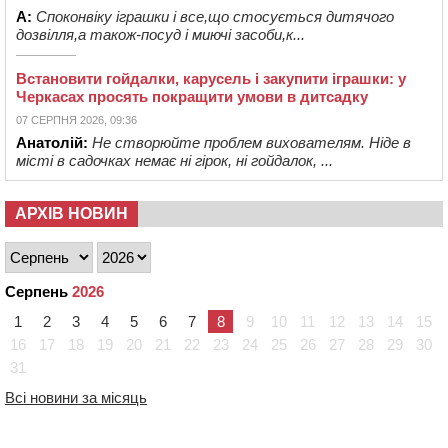
А:
Споконвіку іграшки і все,що стосується дитячого
дозвілля,а також-посуд і миючі засоби,к...
Встановити гойдалки, карусель і закупити іграшки: у
Черкасах просять покращити умови в дитсадку
07 СЕРПНЯ 2026, 09:36
Анатолій:
Не створюйте проблем вихователям. Ніде в
місті в садочках немає ні гірок, ні гойдалок, ...
АРХІВ НОВИН
Серпень
2026
1
2
3
4
5
6
7
8
9
10
11
12
13
14
15
16
17
18
19
20
21
22
23
24
25
26
27
28
29
30
31
Всі новини за місяць