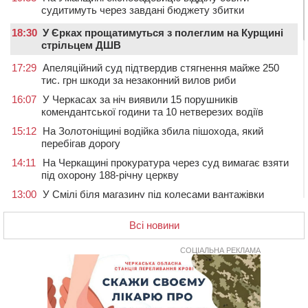
судитимуть через завдані бюджету збитки
18:30
У Єрках прощатимуться з полеглим на Курщині
стрільцем ДШВ
17:29
Апеляційний суд підтвердив стягнення майже 250
тис. грн шкоди за незаконний вилов риби
16:07
У Черкасах за ніч виявили 15 порушників
комендантської години та 10 нетверезих водіїв
15:12
На Золотоніщині водійка збила пішохода, який
перебігав дорогу
14:11
На Черкащині прокуратура через суд вимагає взяти
під охорону 188-річну церкву
13:00
У Смілі біля магазину під колесами вантажівки
загинула жінка
Всі новини
11:33
У Черкасах пропонують для приватизації
п’ятиповерховий об’єкт у центрі міста
СОЦІАЛЬНА РЕКЛАМА
10:00
Не вистачає стажу для пенсії: як його докупити та що
потрібно знати
08:23
У Черкасах виявили низку недоліків у гуртожитку, де
проживають ВПО