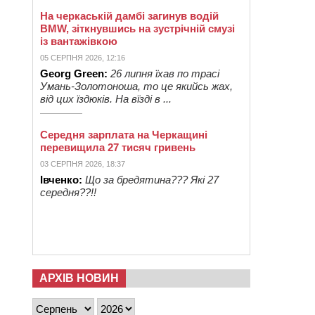
На черкаській дамбі загинув водій
BMW, зіткнувшись на зустрічній смузі
із вантажівкою
05 СЕРПНЯ 2026, 12:16
Georg Green:
26 липня їхав по трасі
Умань-Золотоноша, то це якийсь жах,
від цих їздюків. На вїзді в ...
Середня зарплата на Черкащині
перевищила 27 тисяч гривень
03 СЕРПНЯ 2026, 18:37
Івченко:
Що за бредятина??? Які 27
середня??!!
АРХІВ НОВИН