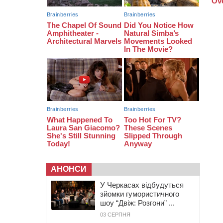
тис грн штрафу за незаконні зміни
до договору
08:20
Обрано претендента на посаду
директора Мокрокалигірського
психоневрологічного інтернату
07:23
Уманські міграційники видворили з
країни грузина, який відсидів
термін у колонії
АНОНСИ
У Черкасах відбудуться
зйомки гумористичного
шоу “Двіж: Розгони” ...
03 СЕРПНЯ