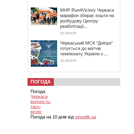
MHP Run4Victory Черкаси
марафон збирає кошти на
розбудову Центру
реабілітації...
28 ЛИПНЯ
Черкаський МСК “Дніпро”
готується до матчів
чемпіонату України з ...
28 ЛИПНЯ
ПОГОДА
Погода
Черкаси
вологість:
тиск:
вітер:
Погода на 10 днів від
sinoptik.ua