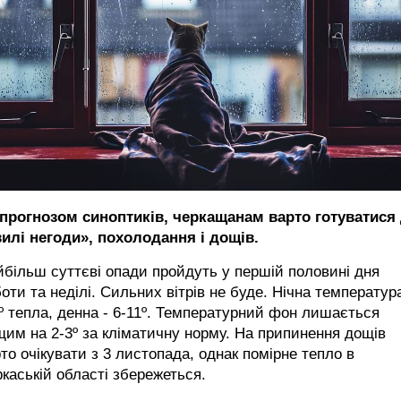
 прогнозом синоптиків, черкащанам варто готуватися
вилі негоди», похолодання і дощів.
більш суттєві опади пройдуть у першій половині дня
оти та неділі. Сильних вітрів не буде. Нічна температура
º тепла, денна - 6-11º. Температурний фон лишається
им на 2-3º за кліматичну норму. На припинення дощів
то очікувати з 3 листопада, однак помірне тепло в
каській області збережеться.