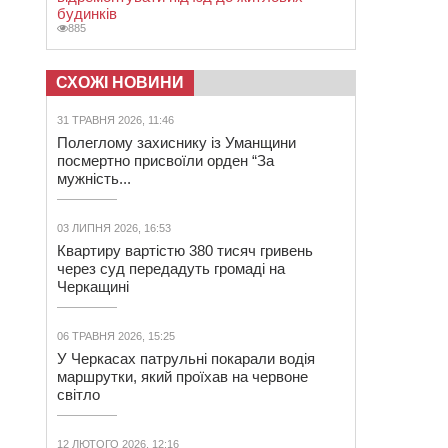
будинків
885
СХОЖІ НОВИНИ
31 ТРАВНЯ 2026, 11:46
Полеглому захиснику із Уманщини
посмертно присвоїли орден “За
мужність...
03 ЛИПНЯ 2026, 16:53
Квартиру вартістю 380 тисяч гривень
через суд передадуть громаді на
Черкащині
06 ТРАВНЯ 2026, 15:25
У Черкасах патрульні покарали водія
маршрутки, який проїхав на червоне
світло
12 ЛЮТОГО 2026, 12:16