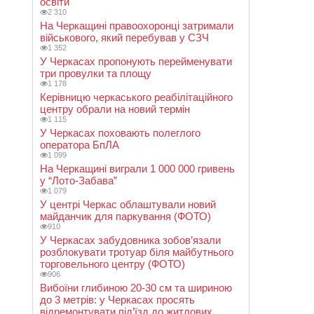
освіти
2 310
На Черкащині правоохоронці затримали
військового, який перебував у СЗЧ
1 352
У Черкасах пропонують перейменувати
три провулки та площу
1 178
Керівницю черкаського реабілітаційного
центру обрали на новий термін
1 115
У Черкасах поховають полеглого
оператора БпЛА
1 099
На Черкащині виграли 1 000 000 гривень
у “Лото-Забава”
1 079
У центрі Черкас облаштували новий
майданчик для паркування (ФОТО)
910
У Черкасах забудовника зобов’язали
розблокувати тротуар біля майбутнього
торговельного центру (ФОТО)
906
Вибоїни глибиною 20-30 см та шириною
до 3 метрів: у Черкасах просять
відремонтувати під’їзд до житлових