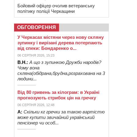
Бойовий офіцер очолив ветеранську
політику поліції Черкащини
ОБГОВОРЕННЯ
У Черкасах містяни через нову скляну
зупинку і вирізані дерева потерпають
від спеки: Бондаренко о...
06 СЕРПНЯ 2026, 15:23
В.Н.:
А що з зупинкою Дружби народів?
Чому вона
скляна(обідрана,брудна,розрахована на 3
людини...
Від 80 гривень за кілограм: в Україні
прогнозують стрибок цін на гречку
06 СЕРПНЯ 2026, 12:48
А:
Скільки кг гречки за такою вартістю
може купити звичайний український
пенсіонер чи особ...