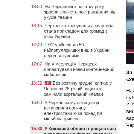
18:50
На Черкащині з початку року
зросла кількість постраждалих від
укусів тварин
18:15
Черкаська тренувальна квартира
стала прикладом для громад з
усієї України
17:40
ЧНУ увійшов до 50
найпопулярніших вишів України
серед вступників
17:07
На Хімселищі у Черкасах
облаштували новий контейнерний
За
майданчик
«х
16:32
Без розтину грудної клітки: у
Черкасах 75-річній пацієнтці
Най
замінили аортальний клапан
суб
16:00
У Черкаському онкоцентрі
2-7
встановили сонячну
вищ
електростанцію за понад пів
вар
мільйона гривень
Чер
15:30
У Київській області прощаються
з полеглим на фронті жителем