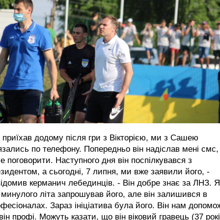
 приїхав додому після гри з Вікторією, ми з Сашею
язались по телефону. Попередньо він надіслав мені смс
е поговорити. Наступного дня він поспілкувався з
зидентом, а сьогодні, 7 липня, ми вже заявили його, -
ідомив керманич лебединців. - Він добре знає за ЛНЗ. Я
минулого літа запрошував його, але він залишився в
фесіоналах. Зараз ініціатива була його. Він нам допомо
він профі. Можуть казати, що він віковий гравець (37 рокі