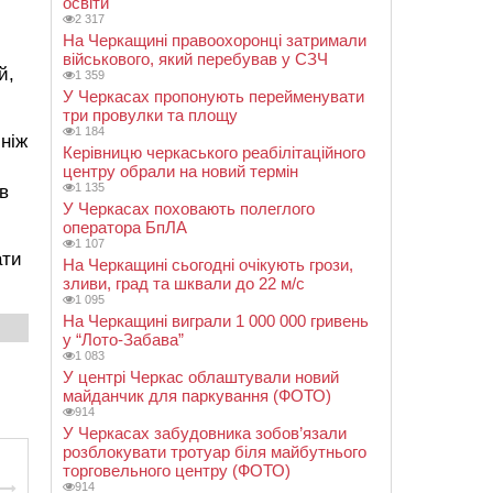
освіти
2 317
На Черкащині правоохоронці затримали
військового, який перебував у СЗЧ
й,
1 359
У Черкасах пропонують перейменувати
три провулки та площу
1 184
 ніж
Керівницю черкаського реабілітаційного
центру обрали на новий термін
1 135
в
У Черкасах поховають полеглого
оператора БпЛА
1 107
ати
На Черкащині сьогодні очікують грози,
зливи, град та шквали до 22 м/с
1 095
На Черкащині виграли 1 000 000 гривень
у “Лото-Забава”
1 083
У центрі Черкас облаштували новий
майданчик для паркування (ФОТО)
914
У Черкасах забудовника зобов’язали
розблокувати тротуар біля майбутнього
торговельного центру (ФОТО)
914