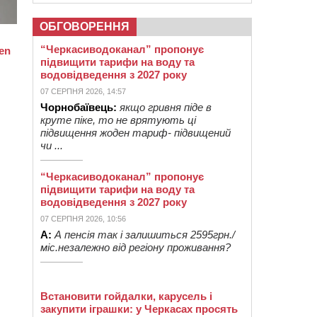
ОБГОВОРЕННЯ
“Черкасиводоканал” пропонує
підвищити тарифи на воду та
водовідведення з 2027 року
07 СЕРПНЯ 2026, 14:57
Чорнобаївець:
якщо гривня піде в
круте піке, то не врятують ці
підвищення жоден тариф- підвищений
чи ...
“Черкасиводоканал” пропонує
підвищити тарифи на воду та
водовідведення з 2027 року
07 СЕРПНЯ 2026, 10:56
А:
А пенсія так і залишиться 2595грн./
міс.незалежно від регіону проживання?
Встановити гойдалки, карусель і
закупити іграшки: у Черкасах просять