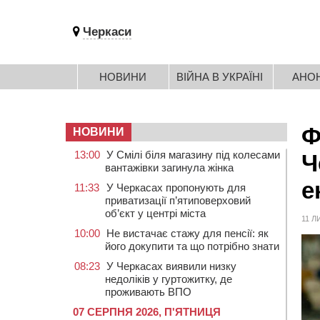
Черкаси
НОВИНИ
ВІЙНА В УКРАЇНІ
АНО
Ф
НОВИНИ
13:00
У Смілі біля магазину під колесами
Ч
вантажівки загинула жінка
е
11:33
У Черкасах пропонують для
приватизації п’ятиповерховий
об’єкт у центрі міста
11 Л
10:00
Не вистачає стажу для пенсії: як
його докупити та що потрібно знати
08:23
У Черкасах виявили низку
недоліків у гуртожитку, де
проживають ВПО
07 СЕРПНЯ 2026, П'ЯТНИЦЯ