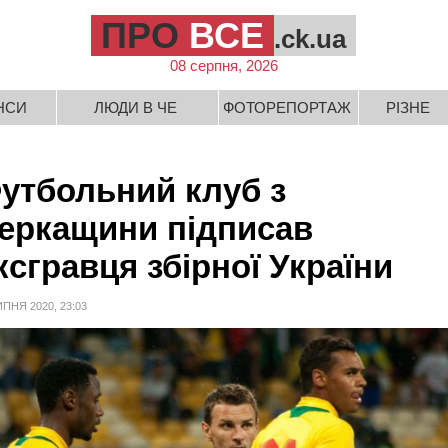
ПРО
ВСЕ
.ck.ua
08 серпня, 2026
НСИ
ЛЮДИ В ЧЕ
ФОТОРЕПОРТАЖ
РІЗНЕ
утбольний клуб з
еркащини підписав
ксгравця збірної України
ИПНЯ 2020, 23:03