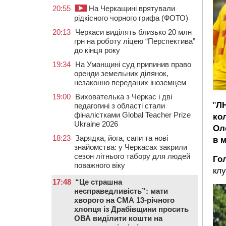
20:55
На Черкащині врятували
рідкісного чорного грифа (ФОТО)
20:13
Черкаси виділять близько 20 млн
грн на роботу ліцею “Перспектива”
до кінця року
19:34
На Уманщині суд припинив право
оренди земельних ділянок,
незаконно переданих іноземцем
19:00
Вихователька з Черкас і дві
"
ЛН
педагогині з області стали
фіналістками Global Teacher Prize
ко
Ukraine 2026
Ол
18:23
Зарядка, йога, сапи та нові
в 
знайомства: у Черкасах закрили
сезон літнього табору для людей
Го
поважного віку
клу
17:48
“Це страшна
несправедливість”: мати
хворого на СМА 13-річного
хлопця із Драбівщини просить
ОВА виділити кошти на