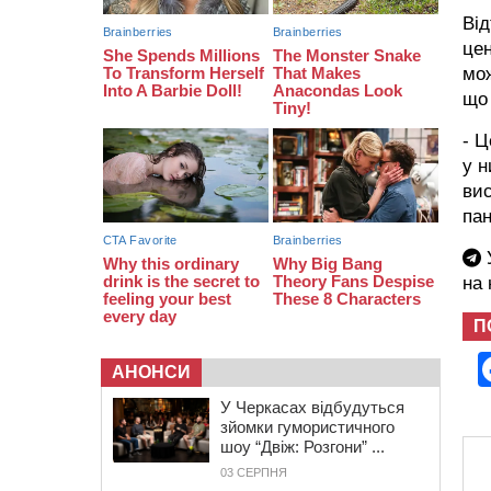
Від
09:42
“Черкасиводоканал” пропонує
підвищити тарифи на воду та
цен
водовідведення з 2027 року
мож
що 
- Ц
у н
вис
пан
У
на
П
АНОНСИ
У Черкасах відбудуться
зйомки гумористичного
шоу “Двіж: Розгони” ...
03 СЕРПНЯ