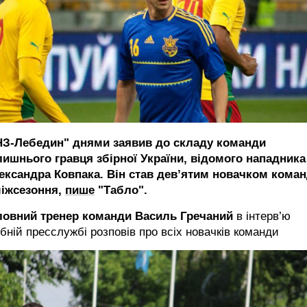
З-Лебедин" днями заявив до складу команди
лишнього гравця збірної України, відомого нападника
ександра Ковпака. Він став дев’ятим новачком кома
міжсезоння,
пише
"Табло".
ловний тренер команди Василь Гречаний
в інтерв’ю
бній пресслужбі розповів про всіх новачків команди