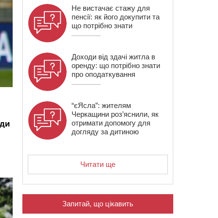
Не вистачає стажу для
пенсії: як його докупити та
що потрібно знати
Доходи від здачі житла в
оренду: що потрібно знати
про оподаткування
“єЯсла”: жителям
Черкащини роз’яснили, як
отримати допомогу для
нди
догляду за дитиною
Читати ще
Запитай, що цікавить