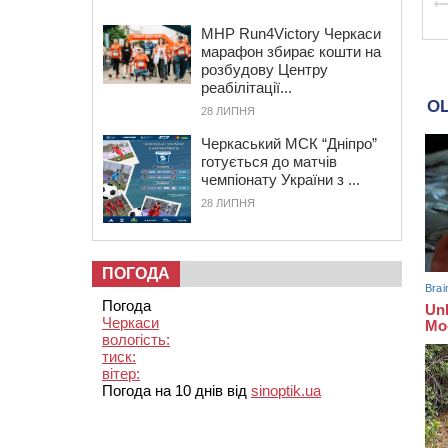
MHP Run4Victory Черкаси
марафон збирає кошти на
розбудову Центру
реабілітації...
28 ЛИПНЯ
Черкаський МСК “Дніпро”
готується до матчів
чемпіонату України з ...
28 ЛИПНЯ
ПОГОДА
Погода
Черкаси
вологість:
тиск:
вітер:
Погода на 10 днів від
sinoptik.ua