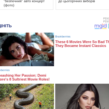
“безпечний” авто концерт
до цьогорічних виборів
(фото)
РЕК
РЕК