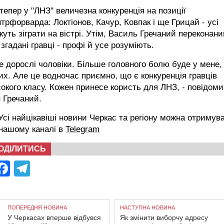
тепер у "ЛНЗ" величезна конкуренція на позиції
трфорварда: Локтіонов, Качур, Ковпак і ще Грицай - усі
уть зіграти на вістрі. Утім, Василь Гречаний переконани
згадані гравці - профі й усе розуміють.
е дорослі чоловіки. Більше головного болю буде у мене,
их. Але це водночас приємно, що є конкуренція гравців
окого класу. Кожен принесе користь для ЛНЗ, - повідоми
 Гречаний.
сі найцікавіші новини Черкас та регіону можна отримув
 нашому каналі в
Telegram
ОДІЛИТИСЬ
Facebook
Telegram
ПОПЕРЕДНЯ НОВИНА
НАСТУПНА НОВИНА
У Черкасах вперше відбувся
Як змінити виборчу адресу