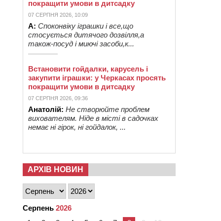
покращити умови в дитсадку
07 СЕРПНЯ 2026, 10:09
А:
Споконвіку іграшки і все,що
стосується дитячого дозвілля,а
також-посуд і миючі засоби,к...
Встановити гойдалки, карусель і
закупити іграшки: у Черкасах просять
покращити умови в дитсадку
07 СЕРПНЯ 2026, 09:36
Анатолій:
Не створюйте проблем
вихователям. Ніде в місті в садочках
немає ні гірок, ні гойдалок, ...
АРХІВ НОВИН
Серпень
2026