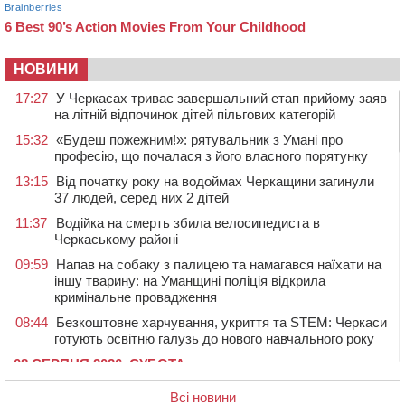
НОВИНИ
17:27
У Черкасах триває завершальний етап прийому заяв
на літній відпочинок дітей пільгових категорій
15:32
«Будеш пожежним!»: рятувальник з Умані про
професію, що почалася з його власного порятунку
13:15
Від початку року на водоймах Черкащини загинули
37 людей, серед них 2 дітей
11:37
Водійка на смерть збила велосипедиста в
Черкаському районі
09:59
Напав на собаку з палицею та намагався наїхати на
іншу тварину: на Уманщині поліція відкрила
кримінальне провадження
08:44
Безкоштовне харчування, укриття та STEM: Черкаси
готують освітню галузь до нового навчального року
08 СЕРПНЯ 2026, СУБОТА
20:32
Черкаські вершники здобули нагороди української
Всі новини