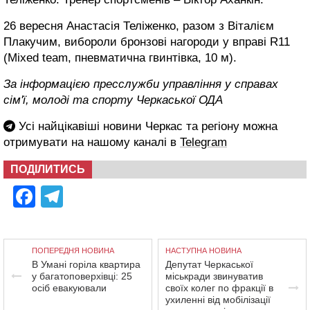
26 вересня Анастасія Теліженко, разом з Віталієм
Плакучим, вибороли бронзові нагороди у вправі R11
(Mixed team, пневматична гвинтівка, 10 м).
За інформацією пресслужби управління у справах
сім'ї, молоді та спорту Черкаської ОДА
Усі найцікавіші новини Черкас та регіону можна
отримувати на нашому каналі в
Telegram
ПОДІЛИТИСЬ
Facebook
Telegram
ПОПЕРЕДНЯ НОВИНА
НАСТУПНА НОВИНА
В Умані горіла квартира
Депутат Черкаської
у багатоповерхівці: 25
міськради звинуватив
осіб евакуювали
своїх колег по фракції в
ухиленні від мобілізації