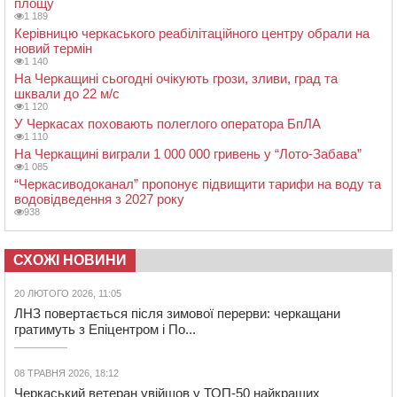
площу
1 189
Керівницю черкаського реабілітаційного центру обрали на
новий термін
1 140
На Черкащині сьогодні очікують грози, зливи, град та
шквали до 22 м/с
1 120
У Черкасах поховають полеглого оператора БпЛА
1 110
На Черкащині виграли 1 000 000 гривень у “Лото-Забава”
1 085
“Черкасиводоканал” пропонує підвищити тарифи на воду та
водовідведення з 2027 року
938
СХОЖІ НОВИНИ
20 ЛЮТОГО 2026, 11:05
ЛНЗ повертається після зимової перерви: черкащани
гратимуть з Епіцентром і По...
08 ТРАВНЯ 2026, 18:12
Черкаський ветеран увійшов у ТОП-50 найкращих