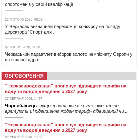
спортсменів у своїй кваліфікації
25 ЛЮТОГО 2026, 08:37
У Черкасах визначили переможця конкурсу на посаду
директора “Спорт для ...
07 ЛИПНЯ 2026, 14:28
Черкаський параатлет виборов золото чемпіонату Європи у
штовханні ядра
ОБГОВОРЕННЯ
“Черкасиводоканал” пропонує підвищити тарифи на
воду та водовідведення з 2027 року
07 СЕРПНЯ 2026, 14:57
Чорнобаївець:
якщо гривня піде в круте піке, то не
врятують ці підвищення жоден тариф- підвищений чи ...
“Черкасиводоканал” пропонує підвищити тарифи на
воду та водовідведення з 2027 року
07 СЕРПНЯ 2026, 10:56