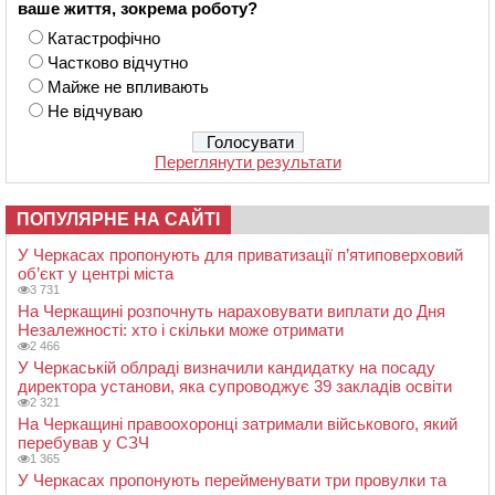
ваше життя, зокрема роботу?
Катастрофічно
Частково відчутно
Майже не впливають
Не відчуваю
Переглянути результати
ПОПУЛЯРНЕ НА САЙТІ
У Черкасах пропонують для приватизації п’ятиповерховий
об’єкт у центрі міста
3 731
На Черкащині розпочнуть нараховувати виплати до Дня
Незалежності: хто і скільки може отримати
2 466
У Черкаській облраді визначили кандидатку на посаду
директора установи, яка супроводжує 39 закладів освіти
2 321
На Черкащині правоохоронці затримали військового, який
перебував у СЗЧ
1 365
У Черкасах пропонують перейменувати три провулки та