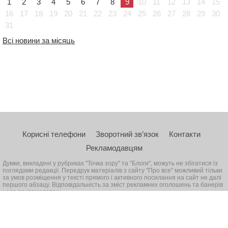
1
2
3
4
5
6
7
8
9
10
11
12
13
14
15
16
17
18
19
20
21
22
23
24
25
26
27
28
29
30
31
Всі новини за місяць
Корисні телефони
Зворотний зв’язок
Контакти
Рекламодавцям
Думки, викладені у рубриках "Точка зору" та "Блоги", можуть не збігатися із
поглядами редакції. Передрук матеріалів з сайту "Про все" можливий тільки
за умов розміщення у тексті прямого і активного посилання на сайт не далі
першого абзацу. Відповідальність за зміст рекламних оголошень та банерів
несе рекламодавець
© 2026, Всі права захищені