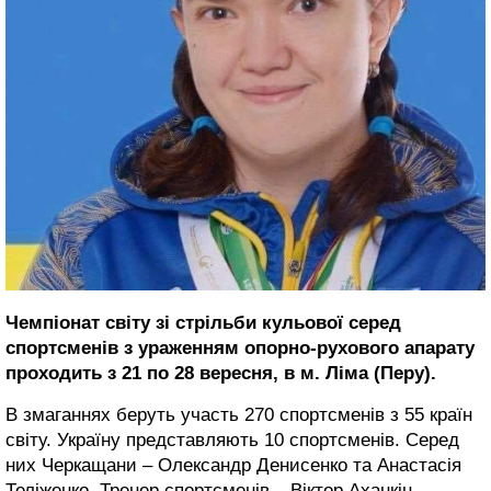
Чемпіонат світу зі стрільби кульової серед
спортсменів з ураженням опорно-рухового апарату
проходить з 21 по 28 вересня, в м. Ліма (Перу).
В змаганнях беруть участь 270 спортсменів з 55 країн
світу. Україну представляють 10 спортсменів. Серед
них Черкащани – Олександр Денисенко та Анастасія
Теліженко. Тренер спортсменів – Віктор Аханкін.