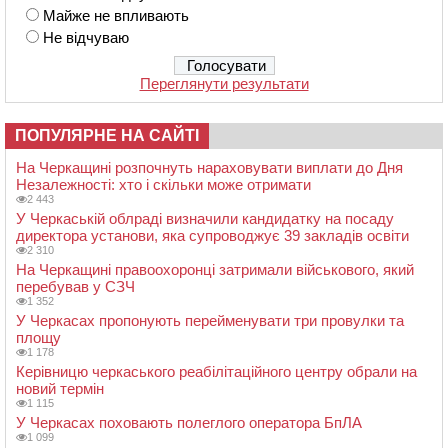
Майже не впливають
Не відчуваю
Переглянути результати
ПОПУЛЯРНЕ НА САЙТІ
На Черкащині розпочнуть нараховувати виплати до Дня
Незалежності: хто і скільки може отримати
2 443
У Черкаській облраді визначили кандидатку на посаду
директора установи, яка супроводжує 39 закладів освіти
2 310
На Черкащині правоохоронці затримали військового, який
перебував у СЗЧ
1 352
У Черкасах пропонують перейменувати три провулки та
площу
1 178
Керівницю черкаського реабілітаційного центру обрали на
новий термін
1 115
У Черкасах поховають полеглого оператора БпЛА
1 099