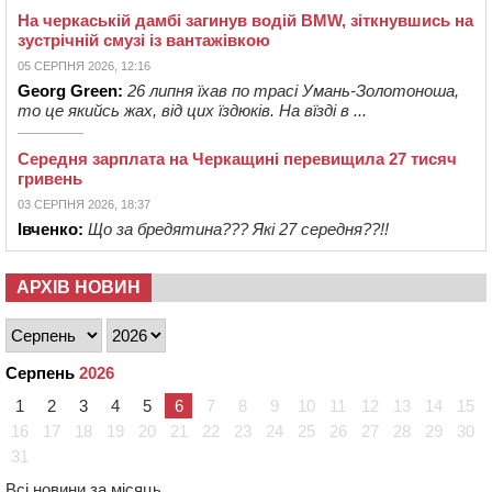
На черкаській дамбі загинув водій BMW, зіткнувшись на
зустрічній смузі із вантажівкою
05 СЕРПНЯ 2026, 12:16
Georg Green:
26 липня їхав по трасі Умань-Золотоноша,
то це якийсь жах, від цих їздюків. На вїзді в ...
Середня зарплата на Черкащині перевищила 27 тисяч
гривень
03 СЕРПНЯ 2026, 18:37
Івченко:
Що за бредятина??? Які 27 середня??!!
АРХІВ НОВИН
Серпень
2026
1
2
3
4
5
6
7
8
9
10
11
12
13
14
15
16
17
18
19
20
21
22
23
24
25
26
27
28
29
30
31
Всі новини за місяць