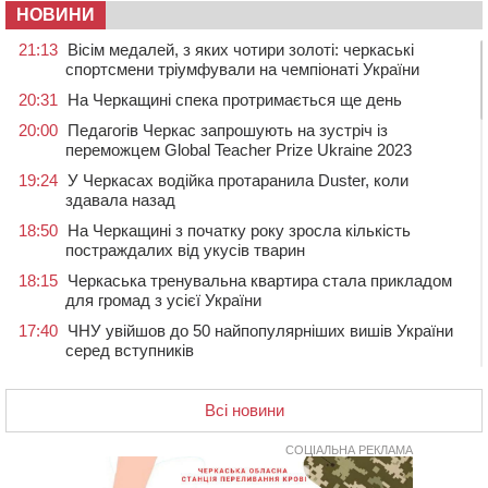
НОВИНИ
21:13
Вісім медалей, з яких чотири золоті: черкаські
спортсмени тріумфували на чемпіонаті України
20:31
На Черкащині спека протримається ще день
20:00
Педагогів Черкас запрошують на зустріч із
переможцем Global Teacher Prize Ukraine 2023
19:24
У Черкасах водійка протаранила Duster, коли
здавала назад
18:50
На Черкащині з початку року зросла кількість
постраждалих від укусів тварин
18:15
Черкаська тренувальна квартира стала прикладом
для громад з усієї України
17:40
ЧНУ увійшов до 50 найпопулярніших вишів України
серед вступників
17:07
На Хімселищі у Черкасах облаштували новий
контейнерний майданчик
Всі новини
16:32
Без розтину грудної клітки: у Черкасах 75-річній
пацієнтці замінили аортальний клапан
СОЦІАЛЬНА РЕКЛАМА
16:00
У Черкаському онкоцентрі встановили сонячну