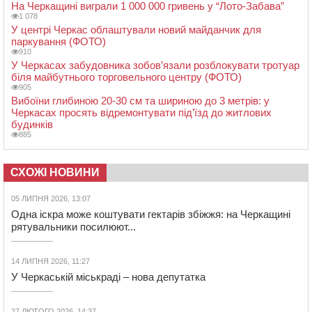
На Черкащині виграли 1 000 000 гривень у “Лото-Забава”
1 078
У центрі Черкас облаштували новий майданчик для
паркування (ФОТО)
910
У Черкасах забудовника зобов’язали розблокувати тротуар
біля майбутнього торговельного центру (ФОТО)
905
Вибоїни глибиною 20-30 см та шириною до 3 метрів: у
Черкасах просять відремонтувати під’їзд до житлових
будинків
885
СХОЖІ НОВИНИ
05 ЛИПНЯ 2026, 13:07
Одна іскра може коштувати гектарів збіжжя: на Черкащині
рятувальники посилюют...
14 ЛИПНЯ 2026, 11:27
У Черкаській міськраді – нова депутатка
27 ЛЮТОГО 2026, 14:37