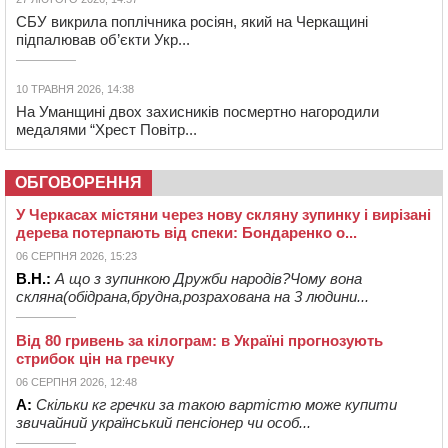
СБУ викрила поплічника росіян, який на Черкащині
підпалював об’єкти Укр...
10 ТРАВНЯ 2026, 14:38
На Уманщині двох захисників посмертно нагородили
медалями “Хрест Повітр...
ОБГОВОРЕННЯ
У Черкасах містяни через нову скляну зупинку і вирізані
дерева потерпають від спеки: Бондаренко о...
06 СЕРПНЯ 2026, 15:23
В.Н.:
А що з зупинкою Дружби народів?Чому вона
скляна(обідрана,брудна,розрахована на 3 людини...
Від 80 гривень за кілограм: в Україні прогнозують
стрибок цін на гречку
06 СЕРПНЯ 2026, 12:48
А:
Скільки кг гречки за такою вартістю може купити
звичайний український пенсіонер чи особ...