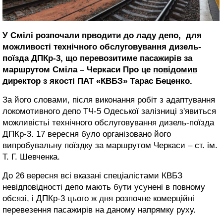
У Смілі розпочали прводити до ладу депо, для
можливості технічного обслуговування дизель-
поїзда ДПКр-3, що перевозитиме пасажирів за
маршрутом Сміла – Черкаси
Про це
повідомив
директор з якості ПАТ «КВБЗ» Тарас Беценко.
За його словами, після виконання робіт з адаптування
локомотивного депо ТЧ-5 Одеської залізниці з'явиться
можливістьі технічного обслуговування дизель-поїзда
ДПКр-3. 17 вересня було організовано його
випробувальну поїздку за маршрутом Черкаси – ст. ім.
Т. Г. Шевченка.
До 26 вересня всі вказані спеціалістами КВБЗ
невідповідності депо мають бути усунені в повному
обсязі, і ДПКр-3 цього ж дня розпочне комерційні
перевезення пасажирів на даному напрямку руху.