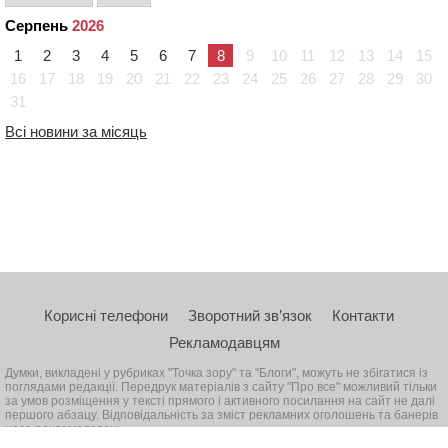
Серпень
2026
1
2
3
4
5
6
7
8
9
10
11
12
13
14
15
16
17
18
19
20
21
22
23
24
25
26
27
28
29
30
31
Всі новини за місяць
Корисні телефони
Зворотний зв’язок
Контакти
Рекламодавцям
Думки, викладені у рубриках "Точка зору" та "Блоги", можуть не збігатися із
поглядами редакції. Передрук матеріалів з сайту "Про все" можливий тільки
за умов розміщення у тексті прямого і активного посилання на сайт не далі
першого абзацу. Відповідальність за зміст рекламних оголошень та банерів
несе рекламодавець