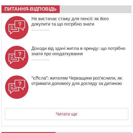
Черкасах просять покращити умови в дитсадку
ПИТАННЯ-ВІДПОВІДЬ
08:22
“На щиті” у Чорнобаївську громаду повертається
Не вистачає стажу для пенсії: як його
полеглий біля Кліщіївки воїн
докупити та що потрібно знати
Доходи від здачі житла в оренду: що потрібно
знати про оподаткування
“єЯсла”: жителям Черкащини роз’яснили, як
отримати допомогу для догляду за дитиною
Читати ще