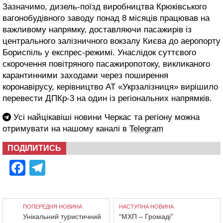
Зазначимо, дизель-поїзд виробництва Крюківського
вагонобудівного заводу понад 8 місяців працював на
важливому напрямку, доставляючи пасажирів із
центрального залізничного вокзалу Києва до аеропорту
Бориспіль у експрес-режимі. Унаслідок суттєвого
скорочення повітряного пасажиропотоку, викликаного
карантинними заходами через поширення
коронавірусу, керівництво АТ «Укрзалізниця» вирішило
перевести ДПКр-3 на один із регіональних напрямків.
Усі найцікавіші новини Черкас та регіону можна
отримувати на нашому каналі в
Telegram
ПОДІЛИТИСЬ
Facebook
Telegram
ПОПЕРЕДНЯ НОВИНА
НАСТУПНА НОВИНА
Унікальний туристичний
“МХП – Громаді”