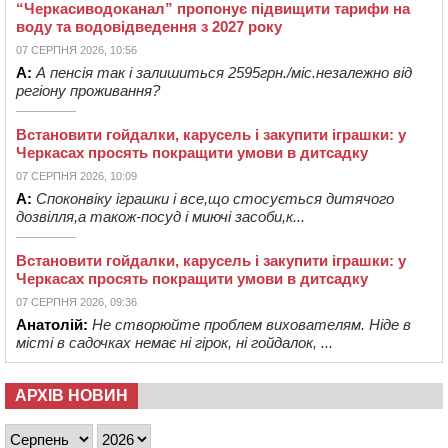
“Черкасиводоканал” пропонує підвищити тарифи на
воду та водовідведення з 2027 року
07 СЕРПНЯ 2026, 10:56
А:
А пенсія так і залишиться 2595грн./міс.незалежно від
регіону проживання?
Встановити гойдалки, карусель і закупити іграшки: у
Черкасах просять покращити умови в дитсадку
07 СЕРПНЯ 2026, 10:09
А:
Споконвіку іграшки і все,що стосується дитячого
дозвілля,а також-посуд і миючі засоби,к...
Встановити гойдалки, карусель і закупити іграшки: у
Черкасах просять покращити умови в дитсадку
07 СЕРПНЯ 2026, 09:36
Анатолій:
Не створюйте проблем вихователям. Ніде в
місті в садочках немає ні гірок, ні гойдалок, ...
АРХІВ НОВИН