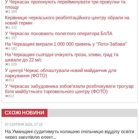
У Черкасах пропонують перейменувати три провулки та
площу
1 184
Керівницю черкаського реабілітаційного центру обрали на
новий термін
1 132
У Черкасах поховають полеглого оператора БпЛА
1 107
На Черкащині виграли 1 000 000 гривень у “Лото-Забава”
1 082
На Черкащині сьогодні очікують грози, зливи, град та
шквали до 22 м/с
1 029
У центрі Черкас облаштували новий майданчик для
паркування (ФОТО)
913
У Черкасах забудовника зобов’язали розблокувати тротуар
біля майбутнього торговельного центру (ФОТО)
912
СХОЖІ НОВИНИ
07 СЕРПНЯ 2026, 17:15
На Уманщині судитимуть колишню очільницю відділу освіти
через закупівлю елект...