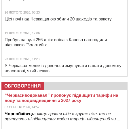
26 ЛЮТОГО 2026, 08:23
Цієї ночі над Черкащиною збили 20 шахедів та ракету
19 ЛЮТОГО 2026, 17:06
Пробув на нулі 256 днів: воїна з Канева нагородили
відзнакою “Золотий х...
23 ЛЮТОГО 2026, 11:23
У Черкасах медиків довелося змушувати надати допомогу
чоловікові, який лежав ...
ОБГОВОРЕННЯ
“Черкасиводоканал” пропонує підвищити тарифи на
воду та водовідведення з 2027 року
07 СЕРПНЯ 2026, 14:57
Чорнобаївець:
якщо гривня піде в круте піке, то не
врятують ці підвищення жоден тариф- підвищений чи ...