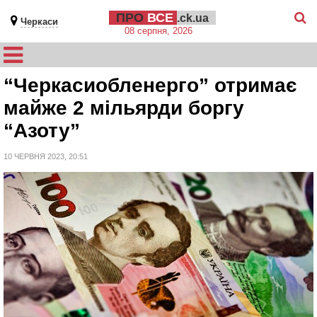
ПРО
ВСЕ
.ck.ua
Черкаси
08 серпня, 2026
“Черкасиобленерго” отримає
майже 2 мільярди боргу
“Азоту”
10 ЧЕРВНЯ 2023, 20:51