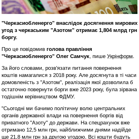
"Черкасиобленерго" внаслідок досягнення мирових
угод з черкаським "Азотом" отримає 1,804 млрд грн
боргу.
Про це повідомив
голова правління
"Черкасиобленерго" Олег Самчук
, пише
Укрінформ
.
За його словами, розв'язати питання повернення
коштів намагалися з 2018 року. Але досягнута в ті часи
домовленість з "Азотом", реалізація якої дозволила б
остаточно повернути борги вже 2023 року, була зірвана
тодішнім керівництвом ФДМУ.
"Сьогодні ми бачимо політичну волю центральних
органів державної влади на повернення боргів від
приватного "Азоту" до держави. На спецрахунок вже
отримано 12,5 млн грн, найближчими днями надійде
ще 21,8 млн грн за другою угодою. Всі кошти будуть