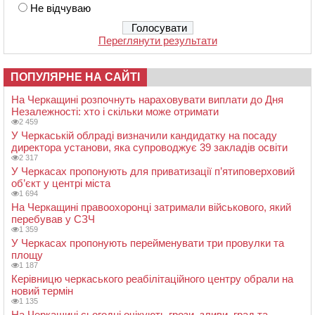
Не відчуваю
Переглянути результати
ПОПУЛЯРНЕ НА САЙТІ
На Черкащині розпочнуть нараховувати виплати до Дня
Незалежності: хто і скільки може отримати
2 459
У Черкаській облраді визначили кандидатку на посаду
директора установи, яка супроводжує 39 закладів освіти
2 317
У Черкасах пропонують для приватизації п’ятиповерховий
об’єкт у центрі міста
1 694
На Черкащині правоохоронці затримали військового, який
перебував у СЗЧ
1 359
У Черкасах пропонують перейменувати три провулки та
площу
1 187
Керівницю черкаського реабілітаційного центру обрали на
новий термін
1 135
На Черкащині сьогодні очікують грози, зливи, град та