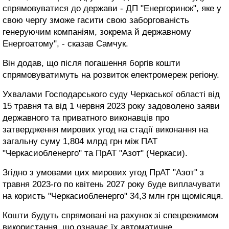
спрямовуватися до держави - ДП "Енергоринок", яке у
свою чергу зможе гасити свою заборгованість
генеруючим компаніям, зокрема й державному
Енергоатому", - сказав Самчук.
Він додав, що після погашення боргів кошти
спрямовуватимуть на розвиток електромереж регіону.
Ухвалами Господарського суду Черкаської області від
15 травня та від 1 червня 2023 року задоволено заяви
державного та приватного виконавців про
затвердження мирових угод на стадії виконання на
загальну суму 1,804 млрд грн між ПАТ
"Черкасиобленерго" та ПрАТ "Азот" (Черкаси).
Згідно з умовами цих мирових угод ПрАТ "Азот" з
травня 2023-го по квітень 2027 року буде виплачувати
на користь "Черкасиобленерго" 34,3 млн грн щомісяця.
Кошти будуть спрямовані на рахунок зі спецрежимом
використання, що означає їх автоматичне