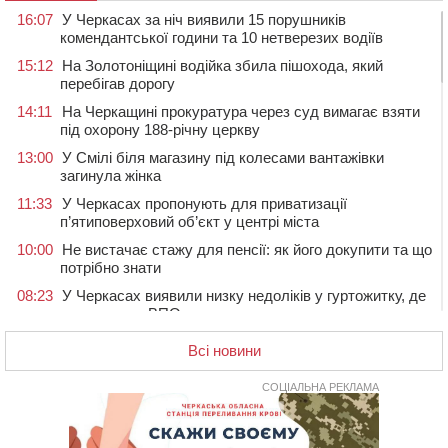
16:07
У Черкасах за ніч виявили 15 порушників
комендантської години та 10 нетверезих водіїв
15:12
На Золотоніщині водійка збила пішохода, який
перебігав дорогу
14:11
На Черкащині прокуратура через суд вимагає взяти
під охорону 188-річну церкву
13:00
У Смілі біля магазину під колесами вантажівки
загинула жінка
11:33
У Черкасах пропонують для приватизації
п’ятиповерховий об’єкт у центрі міста
10:00
Не вистачає стажу для пенсії: як його докупити та що
потрібно знати
08:23
У Черкасах виявили низку недоліків у гуртожитку, де
проживають ВПО
07 СЕРПНЯ 2026, П'ЯТНИЦЯ
Всі новини
20:55
На Черкащині врятували рідкісного чорного грифа
(ФОТО)
СОЦІАЛЬНА РЕКЛАМА
20:13
Черкаси виділять близько 20 млн грн на роботу
ліцею “Перспектива” до кінця року