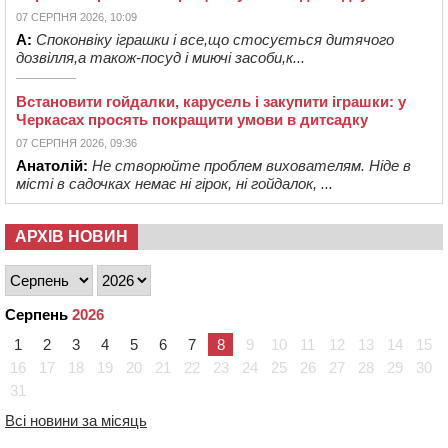
07 СЕРПНЯ 2026, 10:09
А:
Споконвіку іграшки і все,що стосується дитячого
дозвілля,а також-посуд і миючі засоби,к...
Встановити гойдалки, карусель і закупити іграшки: у
Черкасах просять покращити умови в дитсадку
07 СЕРПНЯ 2026, 09:36
Анатолій:
Не створюйте проблем вихователям. Ніде в
місті в садочках немає ні гірок, ні гойдалок, ...
АРХІВ НОВИН
Серпень
2026
1
2
3
4
5
6
7
8
9
10
11
12
13
14
15
16
17
18
19
20
21
22
23
24
25
26
27
28
29
30
31
Всі новини за місяць