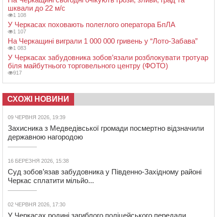
шквали до 22 м/с
1 108
У Черкасах поховають полеглого оператора БпЛА
1 107
На Черкащині виграли 1 000 000 гривень у “Лото-Забава”
1 083
У Черкасах забудовника зобов’язали розблокувати тротуар
біля майбутнього торговельного центру (ФОТО)
917
СХОЖІ НОВИНИ
09 ЧЕРВНЯ 2026, 19:39
Захисника з Медведівської громади посмертно відзначили
державною нагородою
16 БЕРЕЗНЯ 2026, 15:38
Суд зобов’язав забудовника у Південно-Західному районі
Черкас сплатити мільйо...
02 ЧЕРВНЯ 2026, 17:30
У Черкасах родині загиблого поліцейського передали