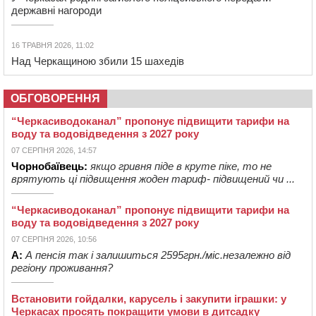
державні нагороди
16 ТРАВНЯ 2026, 11:02
Над Черкащиною збили 15 шахедів
ОБГОВОРЕННЯ
“Черкасиводоканал” пропонує підвищити тарифи на
воду та водовідведення з 2027 року
07 СЕРПНЯ 2026, 14:57
Чорнобаївець:
якщо гривня піде в круте піке, то не
врятують ці підвищення жоден тариф- підвищений чи ...
“Черкасиводоканал” пропонує підвищити тарифи на
воду та водовідведення з 2027 року
07 СЕРПНЯ 2026, 10:56
А:
А пенсія так і залишиться 2595грн./міс.незалежно від
регіону проживання?
Встановити гойдалки, карусель і закупити іграшки: у
Черкасах просять покращити умови в дитсадку