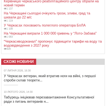
Керівницю черкаського реабілітаційного центру обрали на
новий термін
1 137
На Черкащині сьогодні очікують грози, зливи, град та
шквали до 22 м/с
1 119
У Черкасах поховають полеглого оператора БпЛА
1 108
На Черкащині виграли 1 000 000 гривень у “Лото-Забава”
1 083
“Черкасиводоканал” пропонує підвищити тарифи на воду та
водовідведення з 2027 року
928
СХОЖІ НОВИНИ
07 ЛИПНЯ 2026, 16:30
У Черкасах ветеран, який втратив ноги на війні, з першої
спроби склав теорети...
10 ЛЮТОГО 2026, 14:30
Табурець ініціював перезавантаження Консультативної
ради з питань ветеранів н...