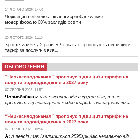
14 ЛЮТОГО 2026, 17:00
Черкащина оновлює шкільні харчоблоки: вже
модернізовано 60% закладів освіти
26 ЛЮТОГО 2026, 11:13
Зросте майже у 2 рази: у Черкасах пропонують підвищити
тариф за послуги з вив...
ОБГОВОРЕННЯ
“Черкасиводоканал” пропонує підвищити тарифи на
воду та водовідведення з 2027 року
07 СЕРПНЯ 2026, 14:57
Чорнобаївець:
якщо гривня піде в круте піке, то не
врятують ці підвищення жоден тариф- підвищений чи ...
“Черкасиводоканал” пропонує підвищити тарифи на
воду та водовідведення з 2027 року
07 СЕРПНЯ 2026, 10:56
А:
А пенсія так і залишиться 2595грн./міс.незалежно від