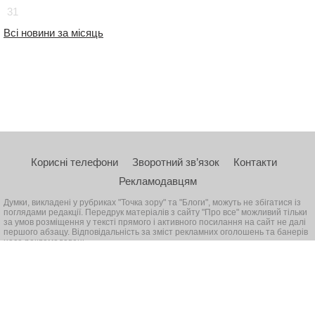
31
Всі новини за місяць
Корисні телефони
Зворотний зв’язок
Контакти
Рекламодавцям
Думки, викладені у рубриках "Точка зору" та "Блоги", можуть не збігатися із
поглядами редакції. Передрук матеріалів з сайту "Про все" можливий тільки
за умов розміщення у тексті прямого і активного посилання на сайт не далі
першого абзацу. Відповідальність за зміст рекламних оголошень та банерів
несе рекламодавець
© 2026, Всі права захищені