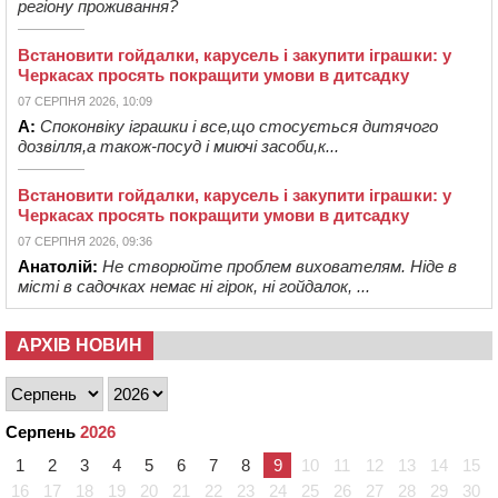
регіону проживання?
Встановити гойдалки, карусель і закупити іграшки: у
Черкасах просять покращити умови в дитсадку
07 СЕРПНЯ 2026, 10:09
А:
Споконвіку іграшки і все,що стосується дитячого
дозвілля,а також-посуд і миючі засоби,к...
Встановити гойдалки, карусель і закупити іграшки: у
Черкасах просять покращити умови в дитсадку
07 СЕРПНЯ 2026, 09:36
Анатолій:
Не створюйте проблем вихователям. Ніде в
місті в садочках немає ні гірок, ні гойдалок, ...
АРХІВ НОВИН
Серпень
2026
1
2
3
4
5
6
7
8
9
10
11
12
13
14
15
16
17
18
19
20
21
22
23
24
25
26
27
28
29
30