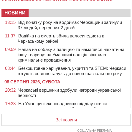
НОВИНИ
13:15
Від початку року на водоймах Черкащини загинули
37 людей, серед них 2 дітей
11:37
Водійка на смерть збила велосипедиста в
Черкаському районі
09:59
Напав на собаку з палицею та намагався наїхати на
іншу тварину: на Уманщині поліція відкрила
кримінальне провадження
08:44
Безкоштовне харчування, укриття та STEM: Черкаси
готують освітню галузь до нового навчального року
08 СЕРПНЯ 2026, СУБОТА
20:32
Черкаські вершники здобули нагороди української
першості
19:33
На Уманщині експосадовицю відділу освіти
судитимуть через завдані бюджету збитки
18:30
У Єрках прощатимуться з полеглим на Курщині
Всі новини
стрільцем ДШВ
СОЦІАЛЬНА РЕКЛАМА