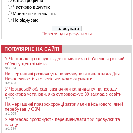
Катастрофічно
Частково відчутно
Майже не впливають
Не відчуваю
Переглянути результати
ПОПУЛЯРНЕ НА САЙТІ
У Черкасах пропонують для приватизації п’ятиповерховий
об’єкт у центрі міста
3 634
На Черкащині розпочнуть нараховувати виплати до Дня
Незалежності: хто і скільки може отримати
2 466
У Черкаській облраді визначили кандидатку на посаду
директора установи, яка супроводжує 39 закладів освіти
2 321
На Черкащині правоохоронці затримали військового, який
перебував у СЗЧ
1 365
У Черкасах пропонують перейменувати три провулки та
площу
1 189