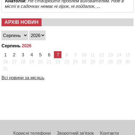
Анатолій:
Не створюйте проблем вихователям. Ніде в
місті в садочках немає ні гірок, ні гойдалок, ...
АРХІВ НОВИН
Серпень
2026
1
2
3
4
5
6
7
8
9
10
11
12
13
14
15
16
17
18
19
20
21
22
23
24
25
26
27
28
29
30
31
Всі новини за місяць
Корисні телефони
Зворотний зв’язок
Контакти