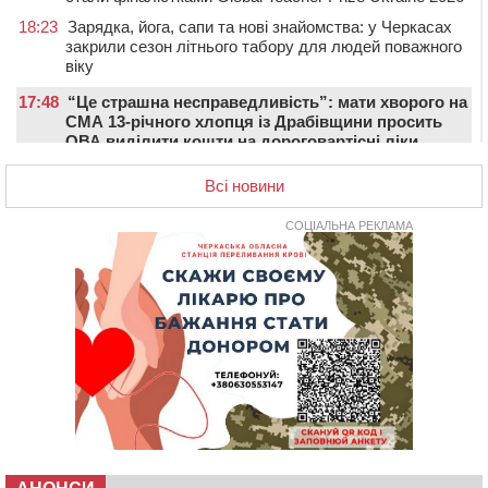
18:23
Зарядка, йога, сапи та нові знайомства: у Черкасах
закрили сезон літнього табору для людей поважного
віку
17:48
“Це страшна несправедливість”: мати хворого на
СМА 13-річного хлопця із Драбівщини просить
ОВА виділити кошти на дороговартісні ліки
17:15
На Уманщині судитимуть колишню очільницю відділу
Всі новини
освіти через закупівлю електрики за завищеною
ціною
СОЦІАЛЬНА РЕКЛАМА
16:40
У Черкасах провели в останню путь двох
загиблих воїнів
16:07
До 1 вересня у Черкасах оновлюють дорожню
розмітку біля навчальних закладів (ФОТОФАКТ)
15:39
На честь загиблого захисника і чемпіона світу в
Черкасах відкрили спортивно-реабілітаційний центр
15:05
На Звенигородщині, попри заборону міськради,
проведуть “Ше.Fest”
14:31
У Каневі аномальна спека призвела до перебоїв у
роботі електромереж та комунальних служб