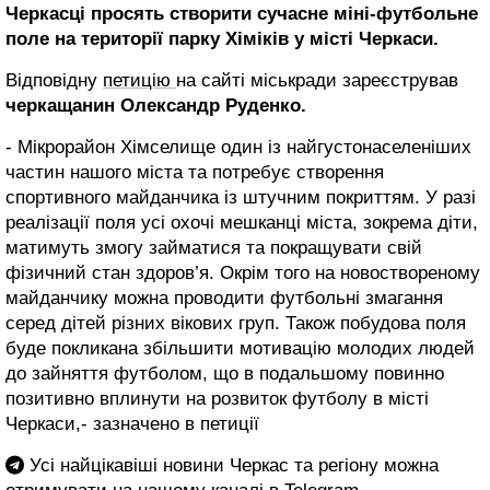
Черкасці просять створити сучасне міні-футбольне
поле на території парку Хіміків у місті Черкаси.
Відповідну
петицію
на сайті міськради зареєстрував
черкащанин Олександр Руденко.
- Мікрорайон Хімселище один із найгустонаселеніших
частин нашого міста та потребує створення
спортивного майданчика із штучним покриттям. У разі
реалізації поля усі охочі мешканці міста, зокрема діти,
матимуть змогу займатися та покращувати свій
фізичний стан здоров’я. Окрім того на новоствореному
майданчику можна проводити футбольні змагання
серед дітей різних вікових груп. Також побудова поля
буде покликана збільшити мотивацію молодих людей
до зайняття футболом, що в подальшому повинно
позитивно вплинути на розвиток футболу в місті
Черкаси,- зазначено в петиції
Усі найцікавіші новини Черкас та регіону можна