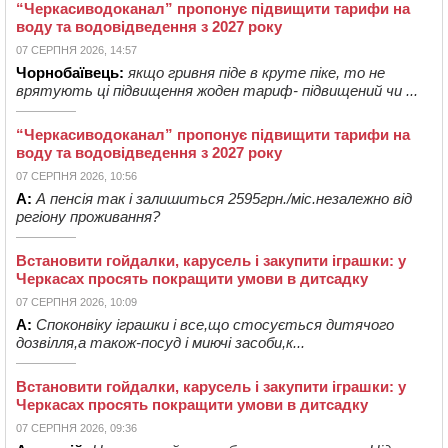
“Черкасиводоканал” пропонує підвищити тарифи на
воду та водовідведення з 2027 року
07 СЕРПНЯ 2026, 14:57
Чорнобаївець:
якщо гривня піде в круте піке, то не
врятують ці підвищення жоден тариф- підвищений чи ...
“Черкасиводоканал” пропонує підвищити тарифи на
воду та водовідведення з 2027 року
07 СЕРПНЯ 2026, 10:56
А:
А пенсія так і залишиться 2595грн./міс.незалежно від
регіону проживання?
Встановити гойдалки, карусель і закупити іграшки: у
Черкасах просять покращити умови в дитсадку
07 СЕРПНЯ 2026, 10:09
А:
Споконвіку іграшки і все,що стосується дитячого
дозвілля,а також-посуд і миючі засоби,к...
Встановити гойдалки, карусель і закупити іграшки: у
Черкасах просять покращити умови в дитсадку
07 СЕРПНЯ 2026, 09:36