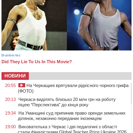
НОВИНИ
20:55
На Черкащині врятували рідкісного чорного грифа
(ФОТО)
20:13
Черкаси виділять близько 20 млн грн на роботу
ліцею “Перспектива” до кінця року
19:34
На Уманщині суд припинив право оренди земельних
ділянок, незаконно переданих іноземцем
19:00
Вихователька з Черкас і дві педагогині з області
стали фіналістками Global Teacher Prize Ukraine 2026