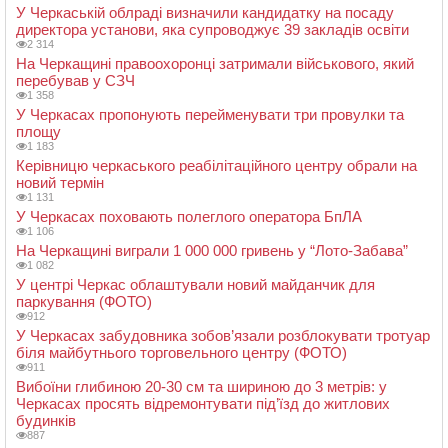
У Черкаській облраді визначили кандидатку на посаду
директора установи, яка супроводжує 39 закладів освіти
2 314
На Черкащині правоохоронці затримали військового, який
перебував у СЗЧ
1 358
У Черкасах пропонують перейменувати три провулки та
площу
1 183
Керівницю черкаського реабілітаційного центру обрали на
новий термін
1 131
У Черкасах поховають полеглого оператора БпЛА
1 106
На Черкащині виграли 1 000 000 гривень у “Лото-Забава”
1 082
У центрі Черкас облаштували новий майданчик для
паркування (ФОТО)
912
У Черкасах забудовника зобов’язали розблокувати тротуар
біля майбутнього торговельного центру (ФОТО)
911
Вибоїни глибиною 20-30 см та шириною до 3 метрів: у
Черкасах просять відремонтувати під’їзд до житлових
будинків
887