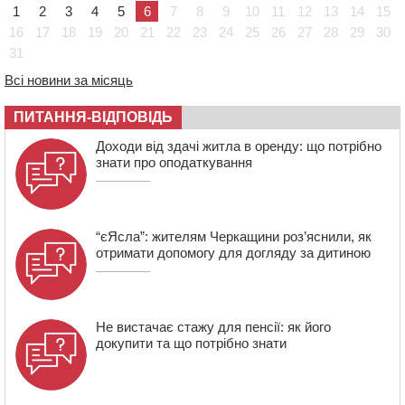
України
1
2
3
4
5
6
7
8
9
10
11
12
13
14
15
08:57
На Уманщині підрядника зобов’язали сплатити понад
16
17
18
19
20
21
22
23
24
25
26
27
28
29
30
670 тис грн штрафу за незаконні зміни до договору
31
08:20
Обрано претендента на посаду директора
Всі новини за місяць
Мокрокалигірського психоневрологічного інтернату
07:23
Уманські міграційники видворили з країни грузина,
ПИТАННЯ-ВІДПОВІДЬ
який відсидів термін у колонії
Доходи від здачі житла в оренду: що потрібно
знати про оподаткування
“єЯсла”: жителям Черкащини роз’яснили, як
отримати допомогу для догляду за дитиною
Не вистачає стажу для пенсії: як його
докупити та що потрібно знати