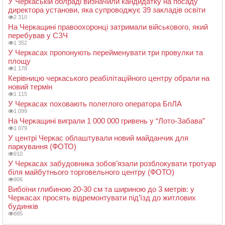
У Черкаській облраді визначили кандидатку на посаду
директора установи, яка супроводжує 39 закладів освіти
2 310
На Черкащині правоохоронці затримали військового, який
перебував у СЗЧ
1 352
У Черкасах пропонують перейменувати три провулки та
площу
1 178
Керівницю черкаського реабілітаційного центру обрали на
новий термін
1 115
У Черкасах поховають полеглого оператора БпЛА
1 099
На Черкащині виграли 1 000 000 гривень у “Лото-Забава”
1 079
У центрі Черкас облаштували новий майданчик для
паркування (ФОТО)
910
У Черкасах забудовника зобов’язали розблокувати тротуар
біля майбутнього торговельного центру (ФОТО)
906
Вибоїни глибиною 20-30 см та шириною до 3 метрів: у
Черкасах просять відремонтувати під’їзд до житлових
будинків
885