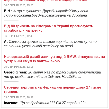
06 СЕРПНЯ 2026, 15:23
В.Н.:
А що з зупинкою Дружби народів?Чому вона
скляна(обідрана,брудна,розрахована на 3 людини...
Від 80 гривень за кілограм: в Україні прогнозують
стрибок цін на гречку
06 СЕРПНЯ 2026, 12:48
А:
Скільки кг гречки за такою вартістю може купити
звичайний український пенсіонер чи особ...
На черкаській дамбі загинув водій BMW, зіткнувшись на
зустрічній смузі із вантажівкою
05 СЕРПНЯ 2026, 12:16
Georg Green:
26 липня їхав по трасі Умань-Золотоноша,
то це якийсь жах, від цих їздюків. На вїзді в ...
Середня зарплата на Черкащині перевищила 27 тисяч
гривень
03 СЕРПНЯ 2026, 18:37
Івченко:
Що за бредятина??? Які 27 середня??!!