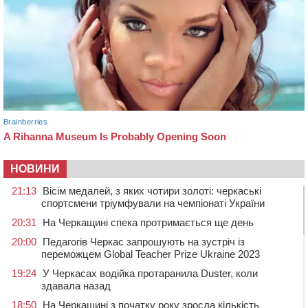
НОВИНИ
21:13
Вісім медалей, з яких чотири золоті: черкаські
спортсмени тріумфували на чемпіонаті України
20:31
На Черкащині спека протримається ще день
20:00
Педагогів Черкас запрошують на зустріч із
переможцем Global Teacher Prize Ukraine 2023
19:24
У Черкасах водійка протаранила Duster, коли
здавала назад
18:50
На Черкащині з початку року зросла кількість