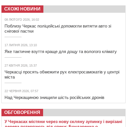
СХОЖІ НОВИНИ
08 ЛЮТОГО 2026, 16:02
Поблизу Черкас поліцейські допомогли витягти авто зі
снігової пастки
17 ЛИПНЯ 2026, 13:10
Яке тактичне взуття краще для дощу та вологого клімату
27 КВІТНЯ 2026, 15:37
Черкасці просять обмежити рух електросамокатів у центрі
міста
22 ЧЕРВНЯ 2026, 07:57
Над Черкащиною знищили шість російських дронів
ОБГОВОРЕННЯ
У Черкасах містяни через нову скляну зупинку і вирізані
дерева потерпають від спеки: Бондаренко о...