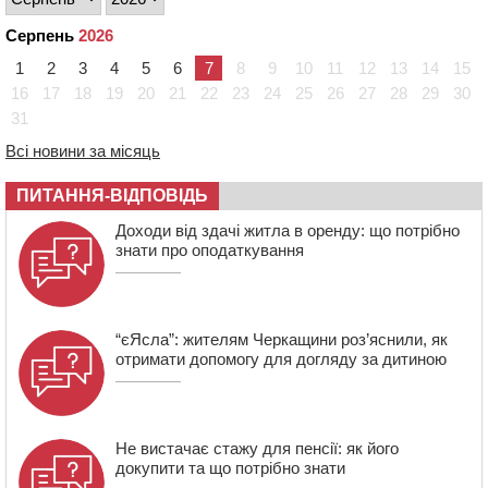
17:40
ЧНУ увійшов до 50 найпопулярніших вишів України
Серпень
2026
серед вступників
1
2
3
4
5
6
7
8
9
10
11
12
13
14
15
17:07
На Хімселищі у Черкасах облаштували новий
контейнерний майданчик
16
17
18
19
20
21
22
23
24
25
26
27
28
29
30
31
16:32
Без розтину грудної клітки: у Черкасах 75-річній
пацієнтці замінили аортальний клапан
Всі новини за місяць
ПИТАННЯ-ВІДПОВІДЬ
Доходи від здачі житла в оренду: що потрібно
знати про оподаткування
“єЯсла”: жителям Черкащини роз’яснили, як
отримати допомогу для догляду за дитиною
Не вистачає стажу для пенсії: як його
докупити та що потрібно знати