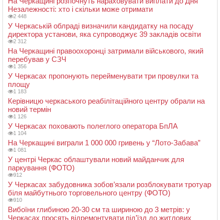
На Черкащині розпочнуть нараховувати виплати до Дня
Незалежності: хто і скільки може отримати
2 448
У Черкаській облраді визначили кандидатку на посаду
директора установи, яка супроводжує 39 закладів освіти
2 312
На Черкащині правоохоронці затримали військового, який
перебував у СЗЧ
1 356
У Черкасах пропонують перейменувати три провулки та
площу
1 183
Керівницю черкаського реабілітаційного центру обрали на
новий термін
1 126
У Черкасах поховають полеглого оператора БпЛА
1 104
На Черкащині виграли 1 000 000 гривень у “Лото-Забава”
1 081
У центрі Черкас облаштували новий майданчик для
паркування (ФОТО)
912
У Черкасах забудовника зобов’язали розблокувати тротуар
біля майбутнього торговельного центру (ФОТО)
910
Вибоїни глибиною 20-30 см та шириною до 3 метрів: у
Черкасах просять відремонтувати під’їзд до житлових