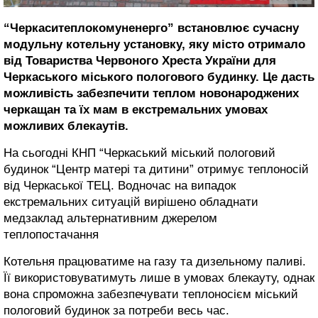
“Черкаситеплокомуненерго” встановлює сучасну
модульну котельну установку, яку місто отримало
від Товариства Червоного Хреста України для
Черкаського міського пологового будинку. Це дасть
можливість забезпечити теплом новонароджених
черкащан та їх мам в екстремальних умовах
можливих блекаутів.
На сьогодні КНП “Черкаський міський пологовий
будинок “Центр матері та дитини” отримує теплоносій
від Черкаської ТЕЦ. Водночас на випадок
екстремальних ситуацій вирішено обладнати
медзаклад альтернативним джерелом
теплопостачання
Котельня працюватиме на газу та дизельному паливі.
Її використовуватимуть лише в умовах блекауту, однак
вона спроможна забезпечувати теплоносієм міський
пологовий будинок за потреби весь час.