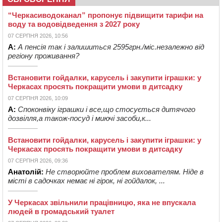
“Черкасиводоканал” пропонує підвищити тарифи на
воду та водовідведення з 2027 року
07 СЕРПНЯ 2026, 10:56
А:
А пенсія так і залишиться 2595грн./міс.незалежно від
регіону проживання?
Встановити гойдалки, карусель і закупити іграшки: у
Черкасах просять покращити умови в дитсадку
07 СЕРПНЯ 2026, 10:09
А:
Споконвіку іграшки і все,що стосується дитячого
дозвілля,а також-посуд і миючі засоби,к...
Встановити гойдалки, карусель і закупити іграшки: у
Черкасах просять покращити умови в дитсадку
07 СЕРПНЯ 2026, 09:36
Анатолій:
Не створюйте проблем вихователям. Ніде в
місті в садочках немає ні гірок, ні гойдалок, ...
У Черкасах звільнили працівницю, яка не впускала
людей в громадський туалет