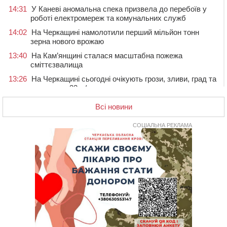
14:31
У Каневі аномальна спека призвела до перебоїв у
роботі електромереж та комунальних служб
14:02
На Черкащині намолотили перший мільйон тонн
зерна нового врожаю
13:40
На Кам’янщині сталася масштабна пожежа
сміттєзвалища
13:26
На Черкащині сьогодні очікують грози, зливи, град та
шквали до 22 м/с
12:50
Внаслідок падіння вертольота загинув 28-річний
Всі новини
захисник зі Сміли
СОЦІАЛЬНА РЕКЛАМА
12:15
У центрі Черкас не поділили дорогу водії двох ВАЗів
11:29
У Черкасах до середини серпня обмежать рух
транспорту на трьох вулицях
10:54
На Черкащині кількість укриттів збільшилась
уп’ятеро з початку повномасштабної війни
10:15
У Черкасах водій Audi Q5 спричинив аварію, не
пропустивши інший кросовер
09:42
“Черкасиводоканал” пропонує підвищити
тарифи на воду та водовідведення з 2027 року