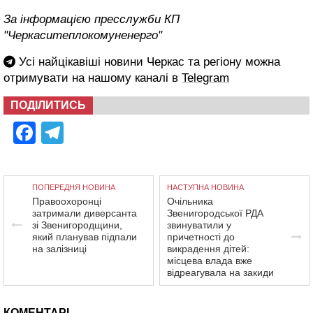
За інформацією пресслужби КП
"Черкаситеплокомуненерго"
Усі найцікавіші новини Черкас та регіону можна
отримувати на нашому каналі в
Telegram
ПОДІЛИТИСЬ
Facebook
Telegram
ПОПЕРЕДНЯ НОВИНА
НАСТУПНА НОВИНА
Правоохоронці
Очільника
затримали диверсанта
Звенигородської РДА
зі Звенигородщини,
звинуватили у
який планував підпали
причетності до
на залізниці
викрадення дітей:
місцева влада вже
відреагувала на закиди
КОМЕНТАРІ