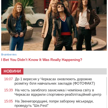
НОВИНИ
16:07
До 1 вересня у Черкасах оновлюють дорожню
розмітку біля навчальних закладів (ФОТОФАКТ)
15:39
На честь загиблого захисника і чемпіона світу в
Черкасах відкрили спортивно-реабілітаційний центр
15:05
На Звенигородщині, попри заборону міськради,
проведуть “Ше.Fest”