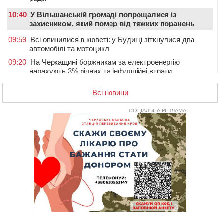
10:40
У Вільшанській громаді попрощалися із
захисником, який помер від тяжких поранень
09:59
Всі опинилися в кюветі: у Будищі зіткнулися два
автомобілі та мотоцикл
09:20
На Черкащині боржникам за електроенергію
нарахують 3% річних та інфляційні втрати
08:22
Черкащина серед лідерів за кількістю штрафів для
Всі новини
підприємств через неподання даних про транспорт до
ТЦК
СОЦІАЛЬНА РЕКЛАМА
07:35
Черкаси прийматимуть Український урбаністичний
форум: реєстрація
09 СЕРПНЯ 2026, НЕДІЛЯ
19:08
На Чорнобаївщині конфіскували землю на користь
держави, але оренду не припинили: прокуратура
звернулася до суду
17:27
У Черкасах триває завершальний етап прийому заяв
на літній відпочинок дітей пільгових категорій
15:32
«Будеш пожежним!»: рятувальник з Умані про
професію, що почалася з його власного порятунку