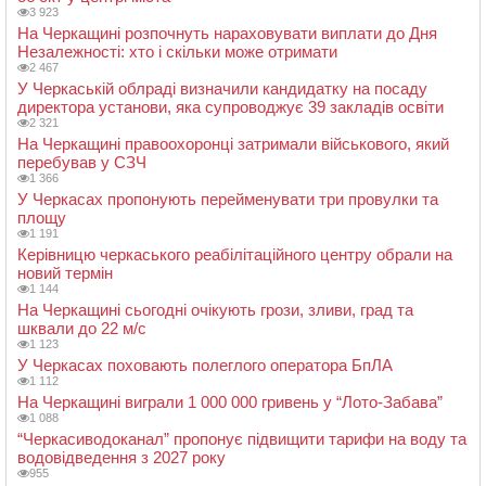
3 923
На Черкащині розпочнуть нараховувати виплати до Дня
Незалежності: хто і скільки може отримати
2 467
У Черкаській облраді визначили кандидатку на посаду
директора установи, яка супроводжує 39 закладів освіти
2 321
На Черкащині правоохоронці затримали військового, який
перебував у СЗЧ
1 366
У Черкасах пропонують перейменувати три провулки та
площу
1 191
Керівницю черкаського реабілітаційного центру обрали на
новий термін
1 144
На Черкащині сьогодні очікують грози, зливи, град та
шквали до 22 м/с
1 123
У Черкасах поховають полеглого оператора БпЛА
1 112
На Черкащині виграли 1 000 000 гривень у “Лото-Забава”
1 088
“Черкасиводоканал” пропонує підвищити тарифи на воду та
водовідведення з 2027 року
955