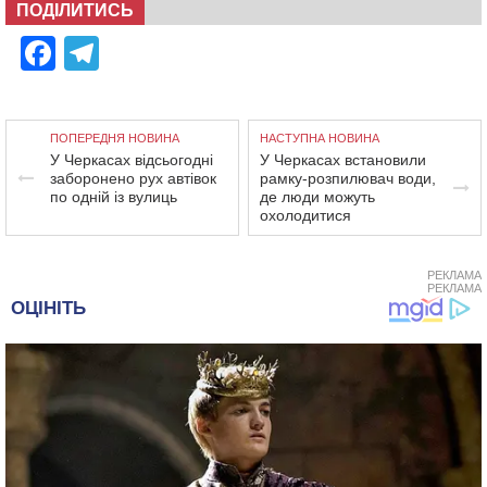
ПОДІЛИТИСЬ
Facebook
Telegram
ПОПЕРЕДНЯ НОВИНА
НАСТУПНА НОВИНА
У Черкасах відсьогодні
У Черкасах встановили
заборонено рух автівок
рамку-розпилювач води,
по одній із вулиць
де люди можуть
охолодитися
РЕКЛАМА
РЕКЛАМА