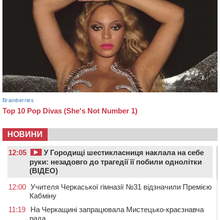
НОВИНИ
12:05
У Городищі шестикласниця наклала на себе
руки: незадовго до трагедії її побили однолітки
(ВІДЕО)
12:00
Учителя Черкаської гімназії №31 відзначили Премією
Кабміну
11:19
На Черкащині запрацювала Мистецько-краєзнавча
рада