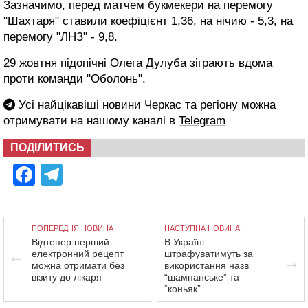
Зазначимо, перед матчем букмекери на перемогу
"Шахтаря" ставили коефіцієнт 1,36, на нічию - 5,3, на
перемогу "ЛНЗ" - 9,8.
29 жовтня підопічні Олега Дулуба зіграють вдома
проти команди "Оболонь".
Усі найцікавіші новини Черкас та регіону можна
отримувати на нашому каналі в
Telegram
ПОДІЛИТИСЬ
Facebook
Telegram
ПОПЕРЕДНЯ НОВИНА
НАСТУПНА НОВИНА
Відтепер перший
В Україні
електронний рецепт
штрафуватимуть за
можна отримати без
використання назв
візиту до лікаря
“шампанське” та
“коньяк”