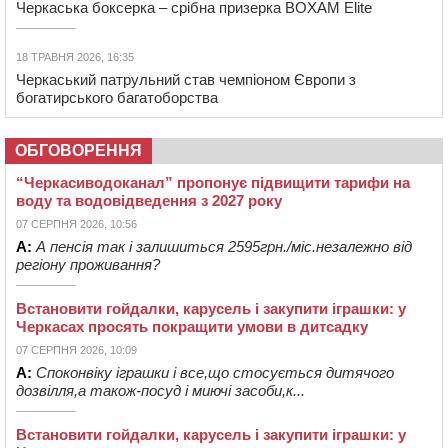
Черкаська боксерка – срібна призерка BOXAM Elite
18 ТРАВНЯ 2026, 16:35
Черкаський патрульний став чемпіоном Європи з
богатирського багатоборства
ОБГОВОРЕННЯ
“Черкасиводоканал” пропонує підвищити тарифи на
воду та водовідведення з 2027 року
07 СЕРПНЯ 2026, 10:56
А:
А пенсія так і залишиться 2595грн./міс.незалежно від
регіону проживання?
Встановити гойдалки, карусель і закупити іграшки: у
Черкасах просять покращити умови в дитсадку
07 СЕРПНЯ 2026, 10:09
А:
Споконвіку іграшки і все,що стосується дитячого
дозвілля,а також-посуд і миючі засоби,к...
Встановити гойдалки, карусель і закупити іграшки: у