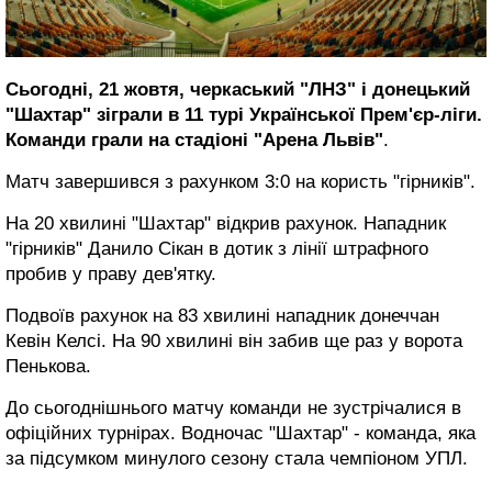
Сьогодні, 21 жовтя, черкаський "ЛНЗ" і донецький
"Шахтар" зіграли в 11 турі Української Прем'єр-ліги.
Команди грали на стадіоні "Арена Львів"
.
Матч завершився з рахунком 3:0 на користь "гірників".
На 20 хвилині "Шахтар" відкрив рахунок. Нападник
"гірників" Данило Сікан в дотик з лінії штрафного
пробив у праву дев'ятку.
Подвоїв рахунок на 83 хвилині нападник донеччан
Кевін Келсі. На 90 хвилині він забив ще раз у ворота
Пенькова.
До сьогоднішнього матчу команди не зустрічалися в
офіційних турнірах. Водночас "Шахтар" - команда, яка
за підсумком минулого сезону стала чемпіоном УПЛ.