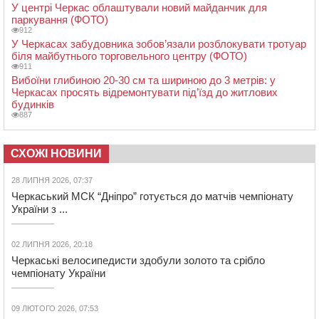
У центрі Черкас облаштували новий майданчик для
паркування (ФОТО)
912
У Черкасах забудовника зобов’язали розблокувати тротуар
біля майбутнього торговельного центру (ФОТО)
911
Вибоїни глибиною 20-30 см та шириною до 3 метрів: у
Черкасах просять відремонтувати під’їзд до житлових
будинків
887
СХОЖІ НОВИНИ
28 ЛИПНЯ 2026, 07:37
Черкаський МСК “Дніпро” готується до матчів чемпіонату
України з ...
02 ЛИПНЯ 2026, 20:18
Черкаські велосипедисти здобули золото та срібло
чемпіонату України
09 ЛЮТОГО 2026, 07:53