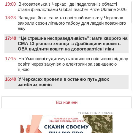
19:00
Вихователька з Черкас і дві педагогині з області
стали фіналістками Global Teacher Prize Ukraine 2026
18:23
Зарядка, йога, сапи та нові знайомства: у Черкасах
закрили сезон літнього табору для людей поважного
віку
17:48
“Це страшна несправедливість”: мати хворого на
СМА 13-річного хлопця із Драбівщини просить
ОВА виділити кошти на дороговартісні ліки
17:15
На Уманщині судитимуть колишню очільницю відділу
освіти через закупівлю електрики за завищеною
ціною
16:40
У Черкасах провели в останню путь двох
загиблих воїнів
16:07
До 1 вересня у Черкасах оновлюють дорожню
розмітку біля навчальних закладів (ФОТОФАКТ)
Всі новини
15:39
На честь загиблого захисника і чемпіона світу в
Черкасах відкрили спортивно-реабілітаційний центр
СОЦІАЛЬНА РЕКЛАМА
15:05
На Звенигородщині, попри заборону міськради,
проведуть “Ше.Fest”