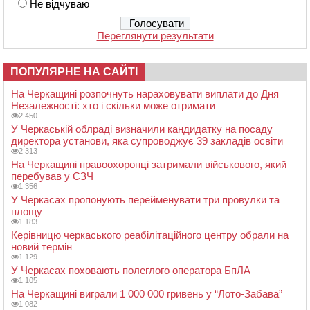
Не відчуваю
Переглянути результати
ПОПУЛЯРНЕ НА САЙТІ
На Черкащині розпочнуть нараховувати виплати до Дня
Незалежності: хто і скільки може отримати
2 450
У Черкаській облраді визначили кандидатку на посаду
директора установи, яка супроводжує 39 закладів освіти
2 313
На Черкащині правоохоронці затримали військового, який
перебував у СЗЧ
1 356
У Черкасах пропонують перейменувати три провулки та
площу
1 183
Керівницю черкаського реабілітаційного центру обрали на
новий термін
1 129
У Черкасах поховають полеглого оператора БпЛА
1 105
На Черкащині виграли 1 000 000 гривень у “Лото-Забава”
1 082