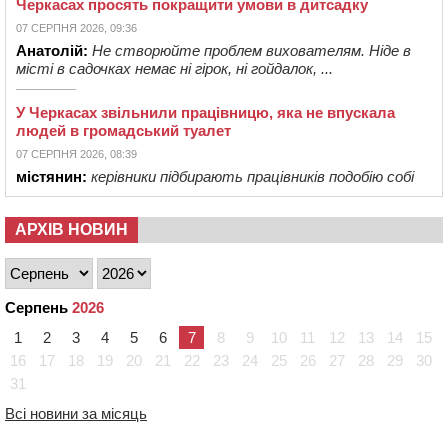
Черкасах просять покращити умови в дитсадку
07 СЕРПНЯ 2026, 09:36
Анатолій:
Не створюйте проблем вихователям. Ніде в
місті в садочках немає ні гірок, ні гойдалок, ...
У Черкасах звільнили працівницю, яка не впускала
людей в громадський туалет
07 СЕРПНЯ 2026, 08:39
містянин:
керівники підбирають працівників подобію собі
АРХІВ НОВИН
Серпень
2026
1
2
3
4
5
6
7
8
9
10
11
12
13
14
15
16
17
18
19
20
21
22
23
24
25
26
27
28
29
30
31
Всі новини за місяць