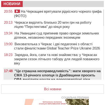
НОВИНИ
20:55
На Черкащині врятували рідкісного чорного грифа
(ФОТО)
20:13
Черкаси виділять близько 20 млн грн на роботу
ліцею “Перспектива” до кінця року
19:34
На Уманщині суд припинив право оренди земельних
ділянок, незаконно переданих іноземцем
19:00
Вихователька з Черкас і дві педагогині з області
стали фіналістками Global Teacher Prize Ukraine 2026
18:23
Зарядка, йога, сапи та нові знайомства: у Черкасах
закрили сезон літнього табору для людей поважного
віку
17:48
“Це страшна несправедливість”: мати хворого на
СМА 13-річного хлопця із Драбівщини просить
ОВА виділити кошти на дороговартісні ліки
17:15
На Уманщині судитимуть колишню очільницю відділу
Всі новини
освіти через закупівлю електрики за завищеною
ціною
СОЦІАЛЬНА РЕКЛАМА
16:40
У Черкасах провели в останню путь двох