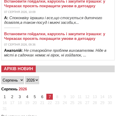
Встановити гойдалки, карусель і закупити іграшки: у
Черкасах просять покращити умови в дитсадку
07 СЕРПНЯ 2026, 10:09
А:
Споконвіку іграшки і все,що стосується дитячого
дозвілля,а також-посуд і миючі засоби,к...
Встановити гойдалки, карусель і закупити іграшки: у
Черкасах просять покращити умови в дитсадку
07 СЕРПНЯ 2026, 09:36
Анатолій:
Не створюйте проблем вихователям. Ніде в
місті в садочках немає ні гірок, ні гойдалок, ...
АРХІВ НОВИН
Серпень
2026
1
2
3
4
5
6
7
8
9
10
11
12
13
14
15
16
17
18
19
20
21
22
23
24
25
26
27
28
29
30
31