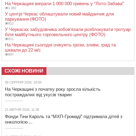
На Черкащині виграли 1 000 000 гривень у “Лото-Забава”
1 082
У центрі Черкас облаштували новий майданчик для
паркування (ФОТО)
912
У Черкасах забудовника зобов’язали розблокувати тротуар
біля майбутнього торговельного центру (ФОТО)
911
На Черкащині сьогодні очікують грози, зливи, град та
шквали до 22 м/с
897
СХОЖІ НОВИНИ
06 СЕРПНЯ 2026, 18:50
На Черкащині з початку року зросла кількість
постраждалих від укусів тварин
21 КВІТНЯ 2026, 11:35
Фонди Тіни Кароль та “МХП-Громаді” підтримала дітей з
онкологією ...