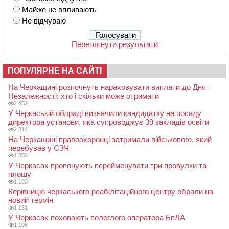
Майже не впливають
Не відчуваю
Переглянути результати
ПОПУЛЯРНЕ НА САЙТІ
На Черкащині розпочнуть нараховувати виплати до Дня
Незалежності: хто і скільки може отримати
2 452
У Черкаській облраді визначили кандидатку на посаду
директора установи, яка супроводжує 39 закладів освіти
2 314
На Черкащині правоохоронці затримали військового, який
перебував у СЗЧ
1 358
У Черкасах пропонують перейменувати три провулки та
площу
1 183
Керівницю черкаського реабілітаційного центру обрали на
новий термін
1 131
У Черкасах поховають полеглого оператора БпЛА
1 106