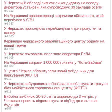
У Черкаській облраді визначили кандидатку на посаду
директора установи, яка супроводжує 39 закладів освіти
2 313
На Черкащині правоохоронці затримали військового, який
перебував у СЗЧ
1 357
У Черкасах пропонують перейменувати три провулки та
площу
1 183
Керівницю черкаського реабілітаційного центру обрали на
новий термін
1 130
У Черкасах поховають полеглого оператора БпЛА
1 105
На Черкащині виграли 1 000 000 гривень у “Лото-Забава”
1 082
У центрі Черкас облаштували новий майданчик для
паркування (ФОТО)
912
У Черкасах забудовника зобов’язали розблокувати тротуар
біля майбутнього торговельного центру (ФОТО)
911
Вибоїни глибиною 20-30 см та шириною до 3 метрів: у
Черкасах просять відремонтувати під’їзд до житлових
будинків
887