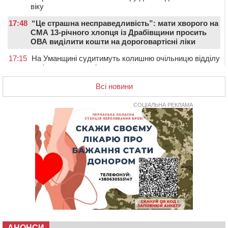
віку
17:48
“Це страшна несправедливість”: мати хворого на
СМА 13-річного хлопця із Драбівщини просить
ОВА виділити кошти на дороговартісні ліки
17:15
На Уманщині судитимуть колишню очільницю відділу
освіти через закупівлю електрики за завищеною
ціною
Всі новини
16:40
У Черкасах провели в останню путь двох
загиблих воїнів
СОЦІАЛЬНА РЕКЛАМА
16:07
До 1 вересня у Черкасах оновлюють дорожню
розмітку біля навчальних закладів (ФОТОФАКТ)
15:39
На честь загиблого захисника і чемпіона світу в
Черкасах відкрили спортивно-реабілітаційний центр
15:05
На Звенигородщині, попри заборону міськради,
проведуть “Ше.Fest”
14:31
У Каневі аномальна спека призвела до перебоїв у
роботі електромереж та комунальних служб
14:02
На Черкащині намолотили перший мільйон тонн
зерна нового врожаю
АНОНСИ