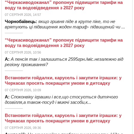
“Черкасиводоканал” пропонує підвищити тарифи на
воду та водовідведення з 2027 року
07 СЕРПНЯ 2026, 14:57
Чорнобаївець:
якщо гривня піде в круте піке, то не
врятують ці підвищення жоден тариф- підвищений чи ...
“Черкасиводоканал” пропонує підвищити тарифи на
воду та водовідведення з 2027 року
07 СЕРПНЯ 2026, 10:56
А:
А пенсія так і залишиться 2595грн./міс.незалежно від
регіону проживання?
Встановити гойдалки, карусель і закупити іграшки: у
Черкасах просять покращити умови в дитсадку
07 СЕРПНЯ 2026, 10:09
А:
Споконвіку іграшки і все,що стосується дитячого
дозвілля,а також-посуд і миючі засоби,к...
Встановити гойдалки, карусель і закупити іграшки: у
Черкасах просять покращити умови в дитсадку
07 СЕРПНЯ 2026, 09:36