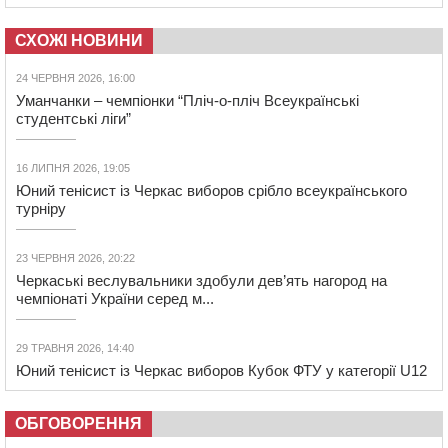
СХОЖІ НОВИНИ
24 ЧЕРВНЯ 2026, 16:00
Уманчанки – чемпіонки “Пліч-о-пліч Всеукраїнські
студентські ліги”
16 ЛИПНЯ 2026, 19:05
Юний тенісист із Черкас виборов срібло всеукраїнського
турніру
23 ЧЕРВНЯ 2026, 20:22
Черкаські веслувальники здобули дев’ять нагород на
чемпіонаті України серед м...
29 ТРАВНЯ 2026, 14:40
Юний тенісист із Черкас виборов Кубок ФТУ у категорії U12
ОБГОВОРЕННЯ