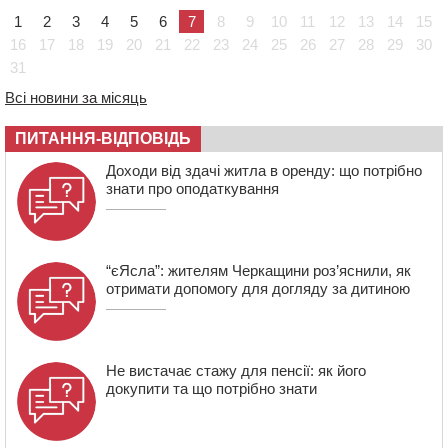
полеглий біля Кліщіївки воїн
1
2
3
4
5
6
7
8
9
10
11
12
13
14
15
07:30
Понад 968 мільйонів гривень земельного податку
16
17
18
19
20
21
22
23
24
25
26
27
28
29
30
сплатили на Черкащині
31
06 СЕРПНЯ 2026, ЧЕТВЕР
Всі новини за місяць
21:13
Вісім медалей, з яких чотири золоті: черкаські
спортсмени тріумфували на чемпіонаті України
ПИТАННЯ-ВІДПОВІДЬ
20:31
На Черкащині спека протримається ще день
Доходи від здачі житла в оренду: що потрібно
знати про оподаткування
“єЯсла”: жителям Черкащини роз’яснили, як
отримати допомогу для догляду за дитиною
Не вистачає стажу для пенсії: як його
докупити та що потрібно знати