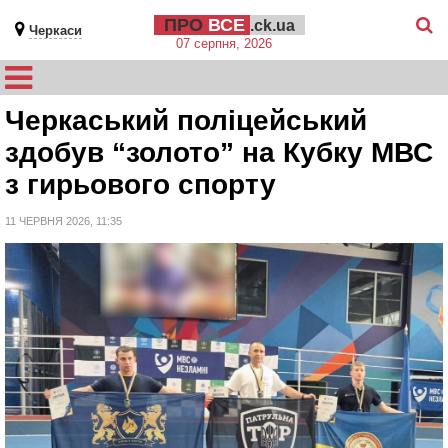
ПРО
ВСЕ
.ck.ua
Черкаси
07 серпня, 2026
Черкаський поліцейський
здобув “золото” на Кубку МВС
з гирьового спорту
11 ЧЕРВНЯ 2026, 11:35