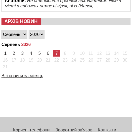
Анатолій:
Не створюйте проблем вихователям. Ніде в
місті в садочках немає ні гірок, ні гойдалок, ...
АРХІВ НОВИН
Серпень
2026
1
2
3
4
5
6
7
8
9
10
11
12
13
14
15
16
17
18
19
20
21
22
23
24
25
26
27
28
29
30
31
Всі новини за місяць
Корисні телефони
Зворотний зв’язок
Контакти