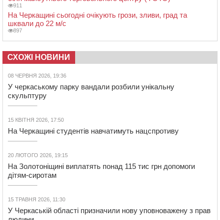
911
На Черкащині сьогодні очікують грози, зливи, град та
шквали до 22 м/с
897
СХОЖІ НОВИНИ
08 ЧЕРВНЯ 2026, 19:36
У черкаському парку вандали розбили унікальну
скульптуру
15 КВІТНЯ 2026, 17:50
На Черкащині студентів навчатимуть нацспротиву
20 ЛЮТОГО 2026, 19:15
На Золотоніщині виплатять понад 115 тис грн допомоги
дітям-сиротам
15 ТРАВНЯ 2026, 11:30
У Черкаській області призначили нову уповноважену з прав
людини