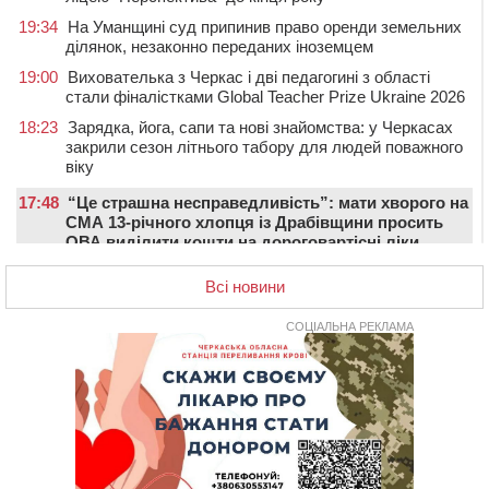
19:34
На Уманщині суд припинив право оренди земельних
ділянок, незаконно переданих іноземцем
19:00
Вихователька з Черкас і дві педагогині з області
стали фіналістками Global Teacher Prize Ukraine 2026
18:23
Зарядка, йога, сапи та нові знайомства: у Черкасах
закрили сезон літнього табору для людей поважного
віку
17:48
“Це страшна несправедливість”: мати хворого на
СМА 13-річного хлопця із Драбівщини просить
ОВА виділити кошти на дороговартісні ліки
17:15
На Уманщині судитимуть колишню очільницю відділу
Всі новини
освіти через закупівлю електрики за завищеною
ціною
СОЦІАЛЬНА РЕКЛАМА
16:40
У Черкасах провели в останню путь двох
загиблих воїнів
16:07
До 1 вересня у Черкасах оновлюють дорожню
розмітку біля навчальних закладів (ФОТОФАКТ)
15:39
На честь загиблого захисника і чемпіона світу в
Черкасах відкрили спортивно-реабілітаційний центр