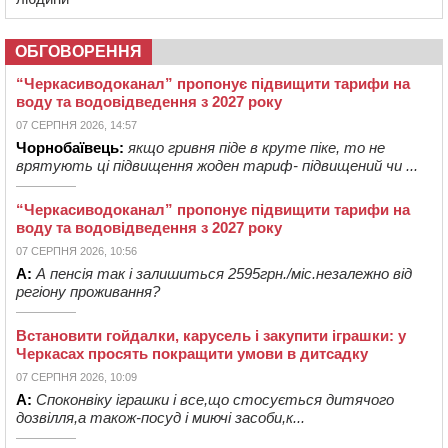
ОБГОВОРЕННЯ
“Черкасиводоканал” пропонує підвищити тарифи на
воду та водовідведення з 2027 року
07 СЕРПНЯ 2026, 14:57
Чорнобаївець:
якщо гривня піде в круте піке, то не
врятують ці підвищення жоден тариф- підвищений чи ...
“Черкасиводоканал” пропонує підвищити тарифи на
воду та водовідведення з 2027 року
07 СЕРПНЯ 2026, 10:56
А:
А пенсія так і залишиться 2595грн./міс.незалежно від
регіону проживання?
Встановити гойдалки, карусель і закупити іграшки: у
Черкасах просять покращити умови в дитсадку
07 СЕРПНЯ 2026, 10:09
А:
Споконвіку іграшки і все,що стосується дитячого
дозвілля,а також-посуд і миючі засоби,к...