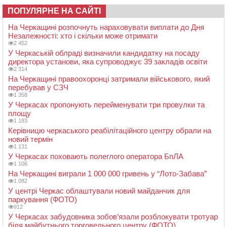
ПОПУЛЯРНЕ НА САЙТІ
На Черкащині розпочнуть нараховувати виплати до Дня
Незалежності: хто і скільки може отримати
2 452
У Черкаській облраді визначили кандидатку на посаду
директора установи, яка супроводжує 39 закладів освіти
2 314
На Черкащині правоохоронці затримали військового, який
перебував у СЗЧ
1 358
У Черкасах пропонують перейменувати три провулки та
площу
1 183
Керівницю черкаського реабілітаційного центру обрали на
новий термін
1 131
У Черкасах поховають полеглого оператора БпЛА
1 106
На Черкащині виграли 1 000 000 гривень у “Лото-Забава”
1 082
У центрі Черкас облаштували новий майданчик для
паркування (ФОТО)
912
У Черкасах забудовника зобов’язали розблокувати тротуар
біля майбутнього торговельного центру (ФОТО)