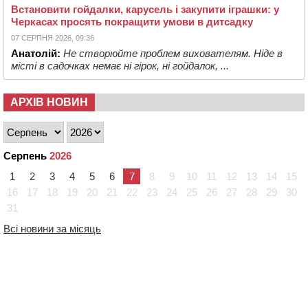
Встановити гойдалки, карусель і закупити іграшки: у
Черкасах просять покращити умови в дитсадку
07 СЕРПНЯ 2026, 09:36
Анатолій:
Не створюйте проблем вихователям. Ніде в
місті в садочках немає ні гірок, ні гойдалок, ...
АРХІВ НОВИН
Серпень
2026
1
2
3
4
5
6
7
8
9
10
11
12
13
14
15
16
17
18
19
20
21
22
23
24
25
26
27
28
29
30
31
Всі новини за місяць