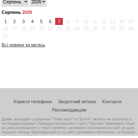
Серпень
2026
1
2
3
4
5
6
7
8
9
10
11
12
13
14
15
16
17
18
19
20
21
22
23
24
25
26
27
28
29
30
31
Всі новини за місяць
Корисні телефони
Зворотний зв’язок
Контакти
Рекламодавцям
Думки, викладені у рубриках "Точка зору" та "Блоги", можуть не збігатися із
поглядами редакції. Передрук матеріалів з сайту "Про все" можливий тільки
за умов розміщення у тексті прямого і активного посилання на сайт не далі
першого абзацу. Відповідальність за зміст рекламних оголошень та банерів
несе рекламодавець