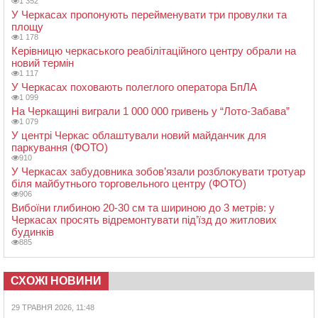
1 352
У Черкасах пропонують перейменувати три провулки та
площу
1 178
Керівницю черкаського реабілітаційного центру обрали на
новий термін
1 117
У Черкасах поховають полеглого оператора БпЛА
1 099
На Черкащині виграли 1 000 000 гривень у “Лото-Забава”
1 079
У центрі Черкас облаштували новий майданчик для
паркування (ФОТО)
910
У Черкасах забудовника зобов’язали розблокувати тротуар
біля майбутнього торговельного центру (ФОТО)
906
Вибоїни глибиною 20-30 см та шириною до 3 метрів: у
Черкасах просять відремонтувати під’їзд до житлових
будинків
885
СХОЖІ НОВИНИ
29 ТРАВНЯ 2026, 11:48