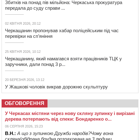
Збитків на понад пів мільйона: Черкаська прокуратура
передала до суду справи ...
02 КВІТНЯ 2026, 20:12
Черкащанин пропонував хабар поліцейським під час
перевірки на сп’яніння
25 КВІТНЯ 2026, 10:12
Черкащанину, який намагався взяти працівників ТЦК у
заручники, дали понад 3 р...
20 БЕРЕЗНЯ 2026, 13:12
У Жашкові чоловік викрав дорожню скульптуру
ОБГОВОРЕННЯ
У Черкасах містяни через нову скляну зупинку і вирізані
дерева потерпають від спеки: Бондаренко о...
06 СЕРПНЯ 2026, 15:23
В.Н.:
А що з зупинкою Дружби народів?Чому вона
скляна(обідрана,брудна,розрахована на 3 людини...