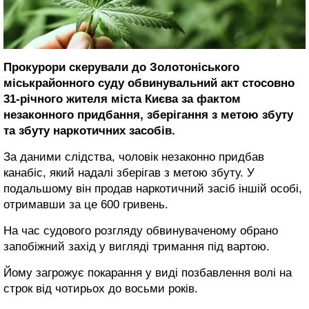
Прокурори скерували до Золотоніського
міськрайонного суду обвинувальний акт стосовно
31-річного жителя міста Києва за фактом
незаконного придбання, зберігання з метою збуту
та збуту наркотичних засобів.
За даними слідства, чоловік незаконно придбав
канабіс, який надалі зберігав з метою збуту. У
подальшому він продав наркотичний засіб іншій особі,
отримавши за це 600 гривень.
На час судового розгляду обвинуваченому обрано
запобіжний захід у вигляді тримання під вартою.
Йому загрожує покарання у виді позбавлення волі на
строк від чотирьох до восьми років.