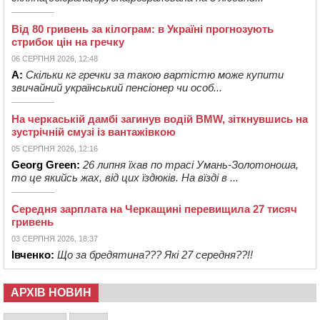
Від 80 гривень за кілограм: в Україні прогнозують
стрибок цін на гречку
06 СЕРПНЯ 2026, 12:48
А:
Скільки кг гречки за такою вартістю може купити
звичайний український пенсіонер чи особ...
На черкаській дамбі загинув водій BMW, зіткнувшись на
зустрічній смузі із вантажівкою
05 СЕРПНЯ 2026, 12:16
Georg Green:
26 липня їхав по трасі Умань-Золотоноша,
то це якийсь жах, від цих їздюків. На вїзді в ...
Середня зарплата на Черкащині перевищила 27 тисяч
гривень
03 СЕРПНЯ 2026, 18:37
Івченко:
Що за бредятина??? Які 27 середня??!!
АРХІВ НОВИН