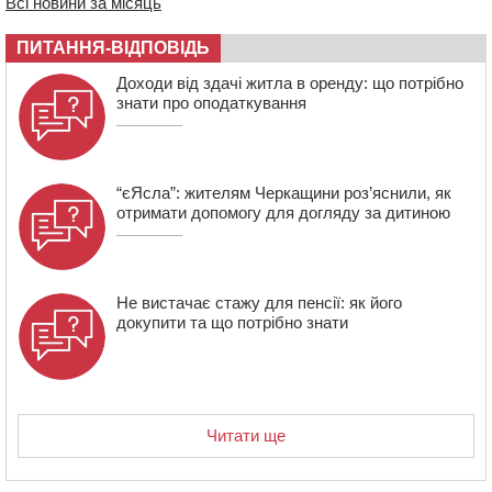
Всі новини за місяць
торфу
11:35
Від 80 гривень за кілограм: в Україні прогнозують
ПИТАННЯ-ВІДПОВІДЬ
стрибок цін на гречку
Доходи від здачі житла в оренду: що потрібно
10:56
Захисника зі Звенигородщини, який обороняв
знати про оподаткування
Авдіївку, нагородили “Комбатантським хрестом”
“єЯсла”: жителям Черкащини роз’яснили, як
отримати допомогу для догляду за дитиною
Не вистачає стажу для пенсії: як його
докупити та що потрібно знати
Читати ще