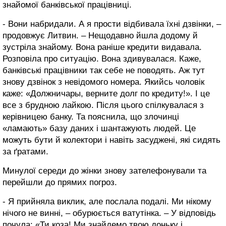
знайомої банківської працівниці.
- Вони набридали. А я прости відбивала їхні дзвінки, –
продовжує Литвин. – Нещодавно йшла додому й
зустріла знайому. Вона раніше кредити видавала.
Розповіла про ситуацію. Вона здивувалася. Каже,
банківські працівники так себе не поводять. Аж тут
знову дзвінок з невідомого номера. Якийсь чоловік
каже: «Должничары, верните долг по кредиту!». І це
все з брудною лайкою. Після цього спілкувалася з
керівницею банку. Та пояснила, що злочинці
«ламають» базу даних і шантажують людей. Це
можуть бути й колектори і навіть засуджені, які сидять
за ґратами.
Минулої середи до жінки знову зателефонували та
перейшли до прямих погроз.
- Я прийняла виклик, але послала подалі. Ми нікому
нічого не винні, – обурюється ватутінка. – У відповідь
почула: «Ти коза! Ми знайдемо твою доньку і