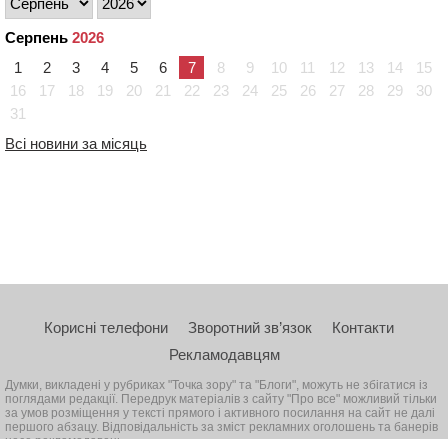
Серпень
2026
1
2
3
4
5
6
7
8
9
10
11
12
13
14
15
16
17
18
19
20
21
22
23
24
25
26
27
28
29
30
31
Всі новини за місяць
Корисні телефони
Зворотний зв’язок
Контакти
Рекламодавцям
Думки, викладені у рубриках "Точка зору" та "Блоги", можуть не збігатися із
поглядами редакції. Передрук матеріалів з сайту "Про все" можливий тільки
за умов розміщення у тексті прямого і активного посилання на сайт не далі
першого абзацу. Відповідальність за зміст рекламних оголошень та банерів
несе рекламодавець