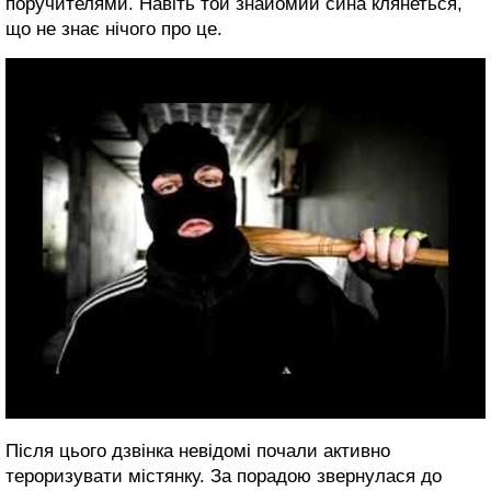
поручителями. Навіть той знайомий сина клянеться,
що не знає нічого про це.
Після цього дзвінка невідомі почали активно
тероризувати містянку. За порадою звернулася до