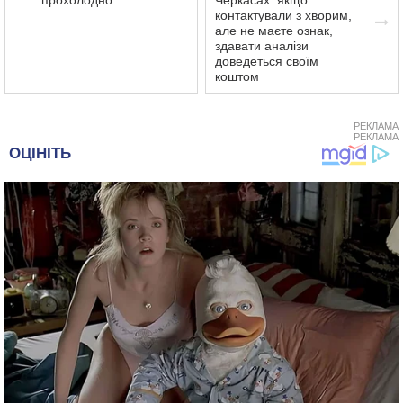
контактували з хворим,
але не маєте ознак,
здавати аналізи
доведеться своїм
коштом
РЕКЛАМА
РЕКЛАМА