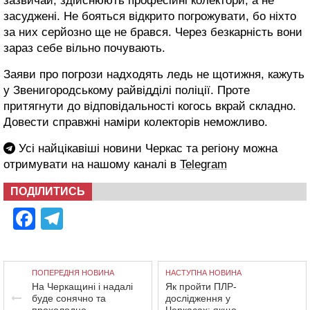
зазвичай, здійснюють професійні колектори, а не
засуджені. Не бояться відкрито погрожувати, бо ніхто
за них серйозно ще не брався. Через безкарність вони
зараз себе вільно почувають.
Заяви про погрози надходять ледь не щотижня, кажуть
у Звенигородському райвідділі поліції. Проте
притягнути до відповідальності когось вкрай складно.
Довести справжні наміри колекторів неможливо.
Усі найцікавіші новини Черкас та регіону можна
отримувати на нашому каналі в
Telegram
ПОДІЛИТИСЬ
Facebook
Telegram
ПОПЕРЕДНЯ НОВИНА
НАСТУПНА НОВИНА
На Черкащині і надалі
Як пройти ПЛР-
буде сонячно та
дослідження у
прохолодно
Черкасах: якщо