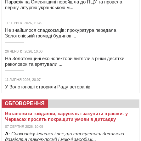
Парафія на Смілянщині перейшла до ПЦУ та провела
першу літургію українською м...
11 ЧЕРВНЯ 2026, 19:45
Не знайшлося спадкоємців: прокуратура передала
Золотоніській громаді будинок ...
26 ЧЕРВНЯ 2026, 10:00
На Золотоніщині екоінспектори витягли з річки десятки
раколовок та врятували ...
11 ЛИПНЯ 2026, 20:07
У Золотоноші створили Раду ветеранів
ОБГОВОРЕННЯ
Встановити гойдалки, карусель і закупити іграшки: у
Черкасах просять покращити умови в дитсадку
07 СЕРПНЯ 2026, 10:09
А:
Споконвіку іграшки і все,що стосується дитячого
дозвілля,а також-посуд і миючі засоби,к...