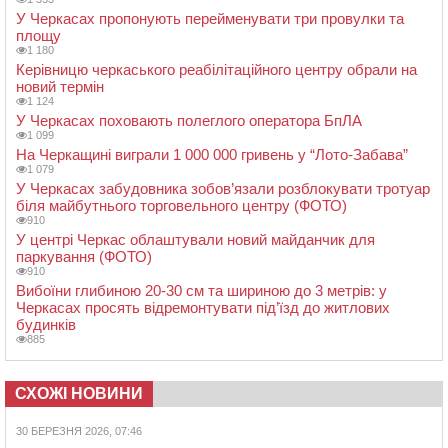
У Черкасах пропонують перейменувати три провулки та
площу
1 180
Керівницю черкаського реабілітаційного центру обрали на
новий термін
1 124
У Черкасах поховають полеглого оператора БпЛА
1 099
На Черкащині виграли 1 000 000 гривень у “Лото-Забава”
1 079
У Черкасах забудовника зобов’язали розблокувати тротуар
біля майбутнього торговельного центру (ФОТО)
910
У центрі Черкас облаштували новий майданчик для
паркування (ФОТО)
910
Вибоїни глибиною 20-30 см та шириною до 3 метрів: у
Черкасах просять відремонтувати під’їзд до житлових
будинків
885
СХОЖІ НОВИНИ
30 БЕРЕЗНЯ 2026, 07:46