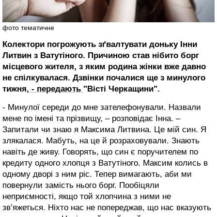
фото тематичне
Колектори погрожують зґвалтувати доньку Інни
Литвин з Ватутіного. Причиною став нібито борг
місцевого жителя, з яким родина жінки вже давно
не спілкувалася. Дзвінки почалися ще з минулого
тижня
, - передають
"Вісті Черкащини".
- Минулої середи до мне зателефонували. Назвали
мене по імені та прізвищу, – розповідає Інна. –
Запитали чи знаю я Максима Литвина. Це мій син. Я
злякалася. Мабуть, на це й розраховували. Знають
навіть де живу. Говорять, що син є поручителем по
кредиту одного хлопця з Ватутіного. Максим колись в
одному дворі з ним ріс. Тепер вимагають, аби ми
повернули замість нього борг. Пообіцяли
неприємності, якщо той хлопчина з ними не
зв’яжеться. Ніхто нас не попереджав, що нас вказують