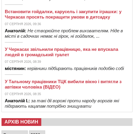
Встановити гойдалки, карусель і закупити іграшки: у
Черкасах просять покращити умови в дитсадку
07 СЕРПНЯ 2026, 09:36
Анатолій:
Не створюйте проблем вихователям. Ніде в
місті в садочках немає ні гірок, ні гойдалок, ...
У Черкасах звільнили працівницю, яка не впускала
людей в громадський туалет
07 СЕРПНЯ 2026, 08:39
містянин:
керівники підбирають працівників подобію собі
У Тальному працівники ТЦК вибили вікно і витягли з
автівки чоловіка (ВІДЕО)
07 СЕРПНЯ 2026, 08:35
Анатолій І.:
за такі дії ворожі проти народу ворогів які
підграють кацапам потрібно знищувати
АРХІВ НОВИН