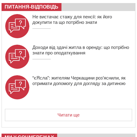
зерна нового врожаю
ПИТАННЯ-ВІДПОВІДЬ
13:40
На Кам’янщині сталася масштабна пожежа
Не вистачає стажу для пенсії: як його
сміттєзвалища
докупити та що потрібно знати
Доходи від здачі житла в оренду: що потрібно
знати про оподаткування
“єЯсла”: жителям Черкащини роз’яснили, як
отримати допомогу для догляду за дитиною
Читати ще