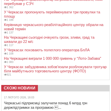
перебував у СЗЧ
1 362
У Черкасах пропонують перейменувати три провулки та
площу
1 188
Керівницю черкаського реабілітаційного центру обрали на
новий термін
1 137
На Черкащині сьогодні очікують грози, зливи, град та
шквали до 22 м/с
1 117
У Черкасах поховають полеглого оператора БпЛА
1 108
На Черкащині виграли 1 000 000 гривень у “Лото-Забава”
1 083
У Черкасах забудовника зобов’язали розблокувати тротуар
біля майбутнього торговельного центру (ФОТО)
921
СХОЖІ НОВИНИ
17 ЛЮТОГО 2026, 18:03
Черкаські підприємці залучили понад 6 млрд грн
держпідтримки за програмою ...