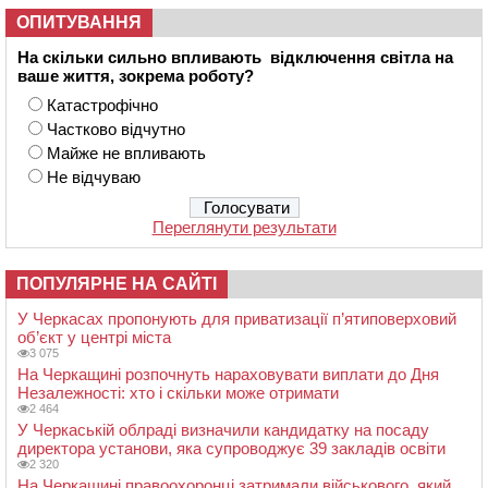
ОПИТУВАННЯ
На скільки сильно впливають відключення світла на
ваше життя, зокрема роботу?
Катастрофічно
Частково відчутно
Майже не впливають
Не відчуваю
Переглянути результати
ПОПУЛЯРНЕ НА САЙТІ
У Черкасах пропонують для приватизації п’ятиповерховий
об’єкт у центрі міста
3 075
На Черкащині розпочнуть нараховувати виплати до Дня
Незалежності: хто і скільки може отримати
2 464
У Черкаській облраді визначили кандидатку на посаду
директора установи, яка супроводжує 39 закладів освіти
2 320
На Черкащині правоохоронці затримали військового, який