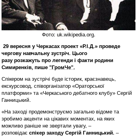
Фото: uk.wikipedia.org.
29 вересня у Черкасах проект «Р.І.Д.» проведе
чергову навчальну зустріч. Цього
разу розкажуть про легенди і факти родини
Симиренків, пише
"ГромЧе".
Спікером на зустрічі буде історик, краєзнавець,
екскурсовод, співорганізатор «Ораторської
платформи» та «Черкаського дебатного клубу» Сергій
Ганницький.
«На заході продемонструємо загально відоме та
зробимо акценти на цікавих моментах, на яких
можливо раніше не звертали увагу, –
розповідає
спікер заходу Сергій Ганницький.
–