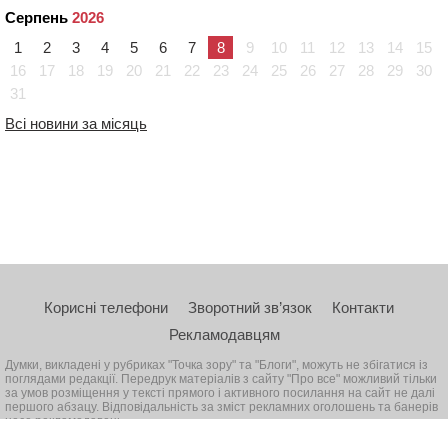
Серпень
2026
1
2
3
4
5
6
7
8
9
10
11
12
13
14
15
16
17
18
19
20
21
22
23
24
25
26
27
28
29
30
31
Всі новини за місяць
Корисні телефони
Зворотний зв’язок
Контакти
Рекламодавцям
Думки, викладені у рубриках "Точка зору" та "Блоги", можуть не збігатися із
поглядами редакції. Передрук матеріалів з сайту "Про все" можливий тільки
за умов розміщення у тексті прямого і активного посилання на сайт не далі
першого абзацу. Відповідальність за зміст рекламних оголошень та банерів
несе рекламодавець
© 2026, Всі права захищені