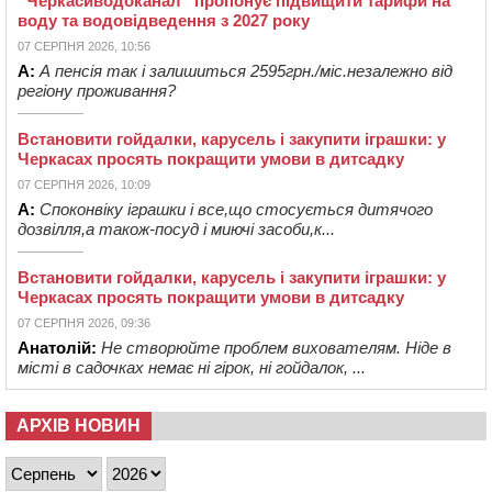
“Черкасиводоканал” пропонує підвищити тарифи на
воду та водовідведення з 2027 року
07 СЕРПНЯ 2026, 10:56
А:
А пенсія так і залишиться 2595грн./міс.незалежно від
регіону проживання?
Встановити гойдалки, карусель і закупити іграшки: у
Черкасах просять покращити умови в дитсадку
07 СЕРПНЯ 2026, 10:09
А:
Споконвіку іграшки і все,що стосується дитячого
дозвілля,а також-посуд і миючі засоби,к...
Встановити гойдалки, карусель і закупити іграшки: у
Черкасах просять покращити умови в дитсадку
07 СЕРПНЯ 2026, 09:36
Анатолій:
Не створюйте проблем вихователям. Ніде в
місті в садочках немає ні гірок, ні гойдалок, ...
АРХІВ НОВИН