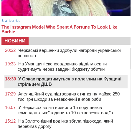
НОВИНИ
20:32
Черкаські вершники здобули нагороди української
першості
19:33
На Уманщині експосадовицю відділу освіти
судитимуть через завдані бюджету збитки
18:30
У Єрках прощатимуться з полеглим на Курщині
стрільцем ДШВ
17:29
Апеляційний суд підтвердив стягнення майже 250
тис. грн шкоди за незаконний вилов риби
16:07
У Черкасах за ніч виявили 15 порушників
комендантської години та 10 нетверезих водіїв
15:12
На Золотоніщині водійка збила пішохода, який
перебігав дорогу