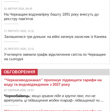
01 КВІТНЯ 2026, 09:45
На Черкащині водонапірну башту 1891 року внесуть до
реєстру пам’яток
17 ЛЮТОГО 2026, 13:11
Залишилися три доньки: на війні загинув захисник із Канева
26 ЛЮТОГО 2026, 13:11
Учетверте змінили графік відключення світла по Черкащині
на сьогодні
ОБГОВОРЕННЯ
“Черкасиводоканал” пропонує підвищити тарифи на
воду та водовідведення з 2027 року
07 СЕРПНЯ 2026, 14:57
Чорнобаївець:
якщо гривня піде в круте піке, то не
врятують ці підвищення жоден тариф- підвищений чи ...