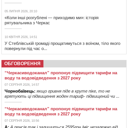
05 ЛИПНЯ 2026, 20:10
«Коли інші розгублені — приходимо ми»: історія
рятувальника з Черкас
10 КВІТНЯ 2026, 14:51
У Стеблівській громаді прощатимуться з воїном, тіло якого
повернули під час о...
ОБГОВОРЕННЯ
“Черкасиводоканал” пропонує підвищити тарифи на
воду та водовідведення з 2027 року
07 СЕРПНЯ 2026, 14:57
Чорнобаївець:
якщо гривня піде в круте піке, то не
врятують ці підвищення жоден тариф- підвищений чи ...
“Черкасиводоканал” пропонує підвищити тарифи на
воду та водовідведення з 2027 року
07 СЕРПНЯ 2026, 10:56
А:
А пенсія так і залишиться 2595грн./міс.незалежно від