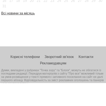
16
17
18
19
20
21
22
23
24
25
26
27
28
29
30
31
Всі новини за місяць
Корисні телефони
Зворотний зв’язок
Контакти
Рекламодавцям
Думки, викладені у рубриках "Точка зору" та "Блоги", можуть не збігатися із
поглядами редакції. Передрук матеріалів з сайту "Про все" можливий тільки
за умов розміщення у тексті прямого і активного посилання на сайт не далі
першого абзацу. Відповідальність за зміст рекламних оголошень та банерів
несе рекламодавець
© 2026, Всі права захищені