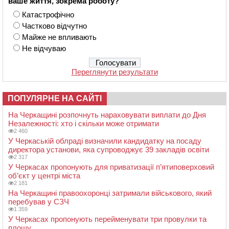
ваше життя, зокрема роботу?
Катастрофічно
Частково відчутно
Майже не впливають
Не відчуваю
Переглянути результати
ПОПУЛЯРНЕ НА САЙТІ
На Черкащині розпочнуть нараховувати виплати до Дня
Незалежності: хто і скільки може отримати
2 460
У Черкаській облраді визначили кандидатку на посаду
директора установи, яка супроводжує 39 закладів освіти
2 317
У Черкасах пропонують для приватизації п’ятиповерховий
об’єкт у центрі міста
2 181
На Черкащині правоохоронці затримали військового, який
перебував у СЗЧ
1 359
У Черкасах пропонують перейменувати три провулки та
площу