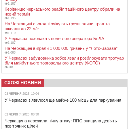
1 187
Керівницю черкаського реабілітаційного центру обрали на
новий термін
1 135
На Черкащині сьогодні очікують грози, зливи, град та
шквали до 22 м/с
1 110
У Черкасах поховають полеглого оператора БпЛА
1 107
На Черкащині виграли 1 000 000 гривень у “Лото-Забава”
1 083
У Черкасах забудовника зобов’язали розблокувати тротуар
біля майбутнього торговельного центру (ФОТО)
918
СХОЖІ НОВИНИ
03 ЧЕРВНЯ 2026, 10:04
У Черкасах з’явилося ще майже 100 місць для паркування
02 ЧЕРВНЯ 2026, 08:30
Черкащина пережила нічну атаку: ППО знищила дев’ять
повітряних цілей