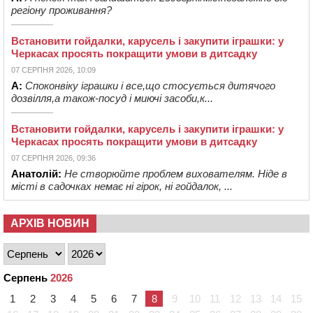
регіону проживання?
Встановити гойдалки, карусель і закупити іграшки: у
Черкасах просять покращити умови в дитсадку
07 СЕРПНЯ 2026, 10:09
А:
Споконвіку іграшки і все,що стосується дитячого
дозвілля,а також-посуд і миючі засоби,к...
Встановити гойдалки, карусель і закупити іграшки: у
Черкасах просять покращити умови в дитсадку
07 СЕРПНЯ 2026, 09:36
Анатолій:
Не створюйте проблем вихователям. Ніде в
місті в садочках немає ні гірок, ні гойдалок, ...
АРХІВ НОВИН
Серпень
2026
1
2
3
4
5
6
7
8
9
10
11
12
13
14
15