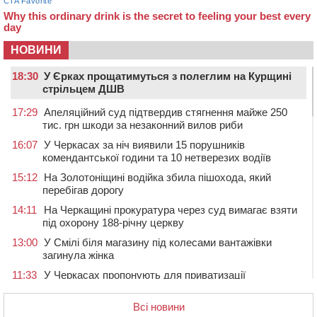
НОВИНИ
18:30
У Єрках прощатимуться з полеглим на Курщині
стрільцем ДШВ
17:29
Апеляційний суд підтвердив стягнення майже 250
тис. грн шкоди за незаконний вилов риби
16:07
У Черкасах за ніч виявили 15 порушників
комендантської години та 10 нетверезих водіїв
15:12
На Золотоніщині водійка збила пішохода, який
перебігав дорогу
14:11
На Черкащині прокуратура через суд вимагає взяти
під охорону 188-річну церкву
13:00
У Смілі біля магазину під колесами вантажівки
загинула жінка
11:33
У Черкасах пропонують для приватизації
п’ятиповерховий об’єкт у центрі міста
Всі новини
10:00
Не вистачає стажу для пенсії: як його докупити та що