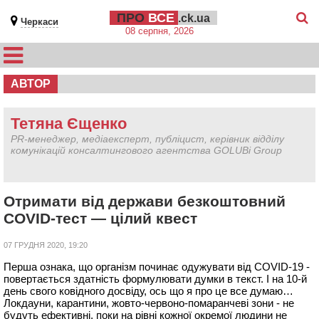
ПРО
ВСЕ
.ck.ua
Черкаси
08 серпня, 2026
АВТОР
Тетяна Єщенко
PR-менеджер, медіаексперт, публіцист, керівник відділу
комунікацій консалтингового агентства GOLUBi Group
Отримати від держави безкоштовний
COVID-тест — цілий квест
07 ГРУДНЯ 2020, 19:20
Перша ознака, що організм починає одужувати від COVID-19 -
повертається здатність формулювати думки в текст. І на 10-й
день свого ковідного досвіду, ось що я про це все думаю…
Локдауни, карантини, жовто-червоно-помаранчеві зони - не
будуть ефективні, поки на рівні кожної окремої людини не