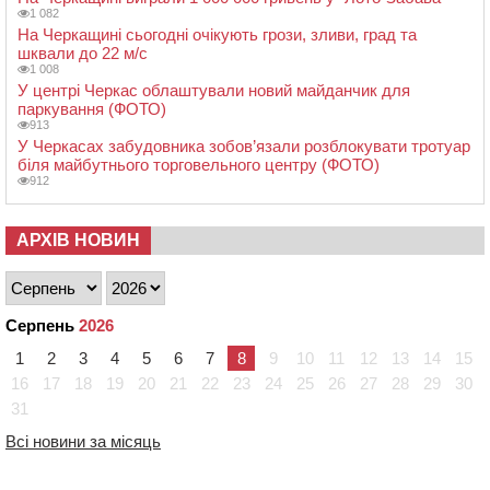
1 082
На Черкащині сьогодні очікують грози, зливи, град та
шквали до 22 м/с
1 008
У центрі Черкас облаштували новий майданчик для
паркування (ФОТО)
913
У Черкасах забудовника зобов’язали розблокувати тротуар
біля майбутнього торговельного центру (ФОТО)
912
АРХІВ НОВИН
Серпень
2026
1
2
3
4
5
6
7
8
9
10
11
12
13
14
15
16
17
18
19
20
21
22
23
24
25
26
27
28
29
30
31
Всі новини за місяць