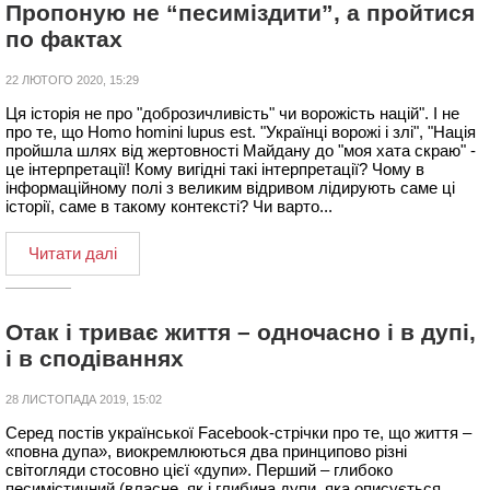
Пропоную не “песиміздити”, а пройтися
по фактах
22 ЛЮТОГО 2020, 15:29
Ця історія не про "доброзичливість" чи ворожість націй". І не
про те, що Homo homini lupus est. "Українці ворожі і злі", "Нація
пройшла шлях від жертовності Майдану до "моя хата скраю" -
це інтерпретації! Кому вигідні такі інтерпретації? Чому в
інформаційному полі з великим відривом лідирують саме ці
історії, саме в такому контексті? Чи варто...
Читати далі
Отак і триває життя – одночасно і в дупі,
і в сподіваннях
28 ЛИСТОПАДА 2019, 15:02
Серед постів української Facebook-стрічки про те, що життя –
«повна дупа», виокремлюються два принципово різні
світогляди стосовно цієї «дупи». Перший – глибоко
песимістичний (власне, як і глибина дупи, яка описується