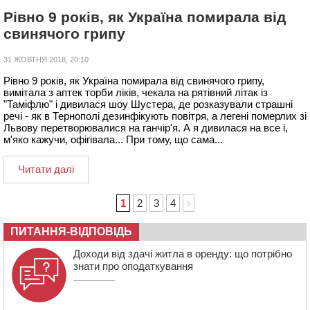
Рівно 9 років, як Україна помирала від
свинячого грипу
31 ЖОВТНЯ 2018, 20:10
Рівно 9 років, як Україна помирала від свинячого грипу,
вимітала з аптек торби ліків, чекала на рятівний літак із
"Таміфлю" і дивилася шоу Шустера, де розказували страшні
речі - як в Тернополі дезинфікують повітря, а легені померлих зі
Львову перетворювалися на ганчір'я. А я дивилася на все і,
м'яко кажучи, офігівала... При тому, що сама...
Читати далі
1
2
3
4
ПИТАННЯ-ВІДПОВІДЬ
Доходи від здачі житла в оренду: що потрібно
знати про оподаткування