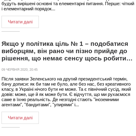
будуть вирішені основні та елементарні питання. Перше: чіткий
і елементарний порядок...
Читати далі
Якщо у політика ціль № 1 – подобатися
виборцям, він рано чи пізно прийде до
рішення, що немає сенсу щось робити…
09 ЧЕРВНЯ 2020, 20:45
Після заявки Зеленського на другий президентський термін,
бачу дописи: як би там не було, але без нас, без креативного
класу, в Україні нічого бути не може. Та є північний сусід, який
довів: може, ще й як може бути. Є відчуття, що ми рухаємося
саме в їхню реальність. Де незгодні стають "іноземними
агентами", "бандитами", "упирями" і...
Читати далі