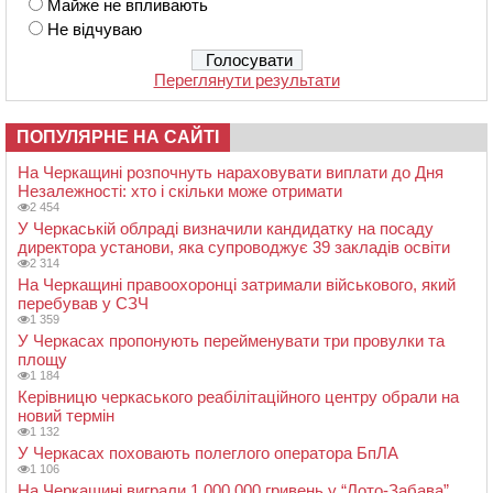
Майже не впливають
Не відчуваю
Переглянути результати
ПОПУЛЯРНЕ НА САЙТІ
На Черкащині розпочнуть нараховувати виплати до Дня
Незалежності: хто і скільки може отримати
2 454
У Черкаській облраді визначили кандидатку на посаду
директора установи, яка супроводжує 39 закладів освіти
2 314
На Черкащині правоохоронці затримали військового, який
перебував у СЗЧ
1 359
У Черкасах пропонують перейменувати три провулки та
площу
1 184
Керівницю черкаського реабілітаційного центру обрали на
новий термін
1 132
У Черкасах поховають полеглого оператора БпЛА
1 106
На Черкащині виграли 1 000 000 гривень у “Лото-Забава”