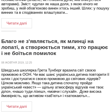
авторами). Зміст: «дупа» як наша доля, з якою нічого не
зробиш, у якій обов’язково винен хтось інший. Шлях: у пошуку
винних та в сподіваннях влаштувати...
Читати далі
Благо не з’являється, як млинці на
лопаті, а створюється тими, хто працює
і не боїться помилок
08 ЖОВТНЯ 2019, 12:25
Шведська школярка Грета Тунберг вразила світ своєю
промовою в ООН. Чи має шанс українська дитина повторити її
шлях і достукатися своєю промовою до світових лідерів?
Цілком можливо. Якщо така дитина спочатку пройде
український «квест» — щільну атмосферу відгуків «не твоє
діло», «нашо туди лізеш», «мовчи і слухай». Дуже висока
ймовірність, що активізм «заб'ють» і «затюкають»...
Читати далі