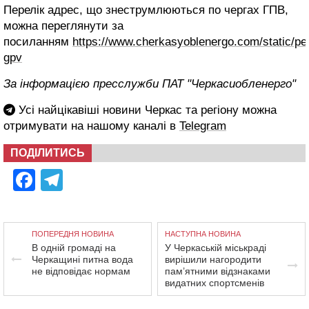
Перелік адрес, що знеструмлюються по чергах ГПВ,
можна переглянути за
посиланням
https://www.cherkasyoblenergo.com/static/per
gpv
За інформацією пресслужби ПАТ "Черкасиобленерго"
Усі найцікавіші новини Черкас та регіону можна
отримувати на нашому каналі в
Telegram
ПОДІЛИТИСЬ
Facebook
Telegram
ПОПЕРЕДНЯ НОВИНА
НАСТУПНА НОВИНА
В одній громаді на
У Черкаській міськраді
Черкащині питна вода
вирішили нагородити
не відповідає нормам
пам’ятними відзнаками
видатних спортсменів