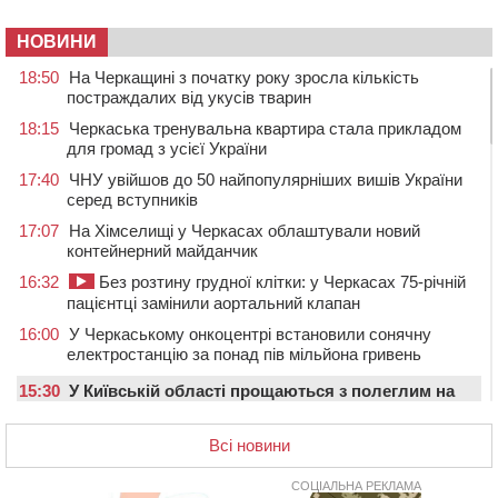
НОВИНИ
18:50
На Черкащині з початку року зросла кількість
постраждалих від укусів тварин
18:15
Черкаська тренувальна квартира стала прикладом
для громад з усієї України
17:40
ЧНУ увійшов до 50 найпопулярніших вишів України
серед вступників
17:07
На Хімселищі у Черкасах облаштували новий
контейнерний майданчик
16:32
Без розтину грудної клітки: у Черкасах 75-річній
пацієнтці замінили аортальний клапан
16:00
У Черкаському онкоцентрі встановили сонячну
електростанцію за понад пів мільйона гривень
15:30
У Київській області прощаються з полеглим на
фронті жителем Монастирищини
Всі новини
14:53
У Черкасах містяни через нову скляну зупинку і
вирізані дерева потерпають від спеки: Бондаренко
обіцяє масштабне озеленення
СОЦІАЛЬНА РЕКЛАМА