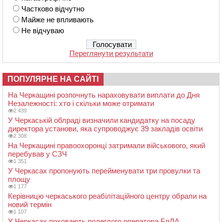
Частково відчутно
Майже не впливають
Не відчуваю
Переглянути результати
ПОПУЛЯРНЕ НА САЙТІ
На Черкащині розпочнуть нараховувати виплати до Дня
Незалежності: хто і скільки може отримати
2 439
У Черкаській облраді визначили кандидатку на посаду
директора установи, яка супроводжує 39 закладів освіти
2 308
На Черкащині правоохоронці затримали військового, який
перебував у СЗЧ
1 351
У Черкасах пропонують перейменувати три провулки та
площу
1 177
Керівницю черкаського реабілітаційного центру обрали на
новий термін
1 107
У Черкасах поховають полеглого оператора БпЛА