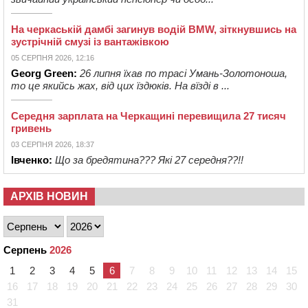
На черкаській дамбі загинув водій BMW, зіткнувшись на
зустрічній смузі із вантажівкою
05 СЕРПНЯ 2026, 12:16
Georg Green:
26 липня їхав по трасі Умань-Золотоноша,
то це якийсь жах, від цих їздюків. На вїзді в ...
Середня зарплата на Черкащині перевищила 27 тисяч
гривень
03 СЕРПНЯ 2026, 18:37
Івченко:
Що за бредятина??? Які 27 середня??!!
АРХІВ НОВИН
Серпень
2026
1
2
3
4
5
6
7
8
9
10
11
12
13
14
15
16
17
18
19
20
21
22
23
24
25
26
27
28
29
30
31