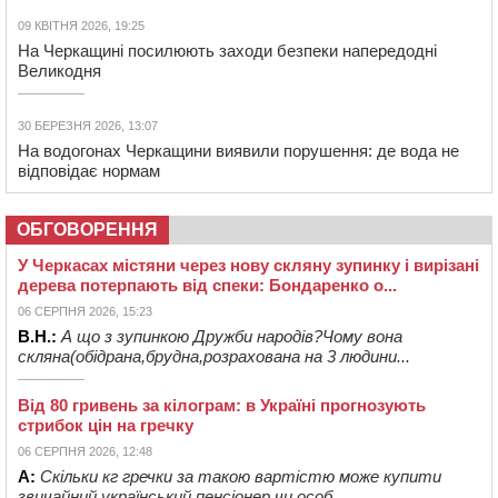
09 КВІТНЯ 2026, 19:25
На Черкащині посилюють заходи безпеки напередодні
Великодня
30 БЕРЕЗНЯ 2026, 13:07
На водогонах Черкащини виявили порушення: де вода не
відповідає нормам
ОБГОВОРЕННЯ
У Черкасах містяни через нову скляну зупинку і вирізані
дерева потерпають від спеки: Бондаренко о...
06 СЕРПНЯ 2026, 15:23
В.Н.:
А що з зупинкою Дружби народів?Чому вона
скляна(обідрана,брудна,розрахована на 3 людини...
Від 80 гривень за кілограм: в Україні прогнозують
стрибок цін на гречку
06 СЕРПНЯ 2026, 12:48
А:
Скільки кг гречки за такою вартістю може купити
звичайний український пенсіонер чи особ...