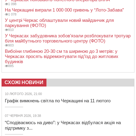
1 098
На Черкащині виграли 1 000 000 гривень у “Лото-Забава”
1 078
У центрі Черкас облаштували новий майданчик для
паркування (ФОТО)
910
У Черкасах забудовника зобов’язали розблокувати тротуар
біля майбутнього торговельного центру (ФОТО)
903
Вибоїни глибиною 20-30 см та шириною до 3 метрів: у
Черкасах просять відремонтувати під’їзд до житлових
будинків
885
СХОЖІ НОВИНИ
10 ЛЮТОГО 2026, 21:00
Графік вимкнень світла по Черкащині на 11 лютого
07 ЧЕРВНЯ 2026, 19:38
“Сподіваємось на диво”: у Черкасах відбулася акція на
підтримку з...