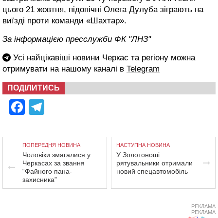
цього 21 жовтня, підопічні Олега Дулуба зіграють на
виїзді проти команди «Шахтар».
За інформацією пресслужби ФК "ЛНЗ"
Усі найцікавіші новини Черкас та регіону можна
отримувати на нашому каналі в
Telegram
ПОДІЛИТИСЬ
Facebook
Telegram
ПОПЕРЕДНЯ НОВИНА
НАСТУПНА НОВИНА
Чоловіки змагалися у
У Золотоноші
Черкасах за звання
рятувальники отримали
“Файного пана-
новий спецавтомобіль
захисника”
РЕКЛАМА
РЕКЛАМА