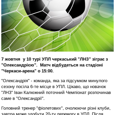
7 жовтня у 10 турі УПЛ черкаський "ЛНЗ" зіграє з
"Олександрією". Матч відбудеться на стадіоні
"Черкаси-арена" о 15:00.
"Олександрія" - команда, яка за підсумком минулого
сезону посіла 6-те місце в УПЛ. Цікаво, що новачок
"ЛНЗ" Іван Калюжний поточний Чемпіонат розпочинав
саме в "Олександрії".
Головний тренер "фіолетових", очолюючи різні клуби,
завтра може здобути 20-ту перемогу в УПЛ. Після