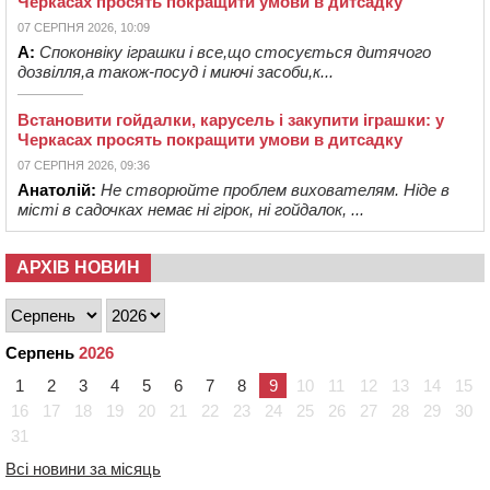
Черкасах просять покращити умови в дитсадку
07 СЕРПНЯ 2026, 10:09
А:
Споконвіку іграшки і все,що стосується дитячого
дозвілля,а також-посуд і миючі засоби,к...
Встановити гойдалки, карусель і закупити іграшки: у
Черкасах просять покращити умови в дитсадку
07 СЕРПНЯ 2026, 09:36
Анатолій:
Не створюйте проблем вихователям. Ніде в
місті в садочках немає ні гірок, ні гойдалок, ...
АРХІВ НОВИН
Серпень
2026
1
2
3
4
5
6
7
8
9
10
11
12
13
14
15
16
17
18
19
20
21
22
23
24
25
26
27
28
29
30
31
Всі новини за місяць