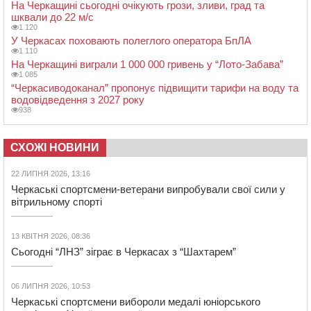
На Черкащині сьогодні очікують грози, зливи, град та
шквали до 22 м/с
1 120
У Черкасах поховають полеглого оператора БпЛА
1 110
На Черкащині виграли 1 000 000 гривень у “Лото-Забава”
1 085
“Черкасиводоканал” пропонує підвищити тарифи на воду та
водовідведення з 2027 року
938
СХОЖІ НОВИНИ
22 ЛИПНЯ 2026, 13:16
Черкаські спортсмени-ветерани випробували свої сили у
вітрильному спорті
13 КВІТНЯ 2026, 08:36
Сьогодні “ЛНЗ” зіграє в Черкасах з “Шахтарем”
06 ЛИПНЯ 2026, 10:53
Черкаські спортсмени вибороли медалі юніорського