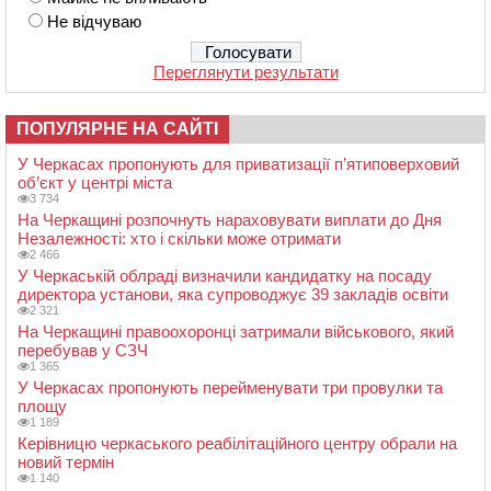
Не відчуваю
Переглянути результати
ПОПУЛЯРНЕ НА САЙТІ
У Черкасах пропонують для приватизації п’ятиповерховий
об’єкт у центрі міста
3 734
На Черкащині розпочнуть нараховувати виплати до Дня
Незалежності: хто і скільки може отримати
2 466
У Черкаській облраді визначили кандидатку на посаду
директора установи, яка супроводжує 39 закладів освіти
2 321
На Черкащині правоохоронці затримали військового, який
перебував у СЗЧ
1 365
У Черкасах пропонують перейменувати три провулки та
площу
1 189
Керівницю черкаського реабілітаційного центру обрали на
новий термін
1 140