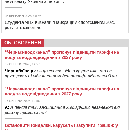
чемпіонату України з легкої ...
05 БЕРЕЗНЯ 2026, 08:36
Студента ЧНУ визнали “Найкращим спортсменом 2025
року” з таеквон-до
ОБГОВОРЕННЯ
“Черкасиводоканал” пропонує підвищити тарифи на
воду та водовідведення з 2027 року
07 СЕРПНЯ 2026, 14:57
Чорнобаївець:
якщо гривня піде в круте піке, то не
врятують ці підвищення жоден тариф- підвищений чи ...
“Черкасиводоканал” пропонує підвищити тарифи на
воду та водовідведення з 2027 року
07 СЕРПНЯ 2026, 10:56
А:
А пенсія так і залишиться 2595грн./міс.незалежно від
регіону проживання?
Встановити гойдалки, карусель і закупити іграшки: у