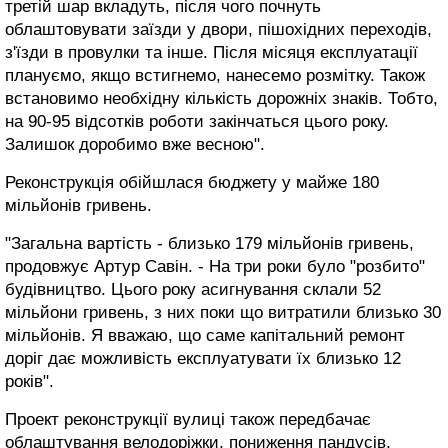
третій шар вкладуть, після чого почнуть
облаштовувати заїзди у двори, пішохідних переходів,
з'їзди в провулки та інше. Після місяця експлуатації
плануємо, якщо встигнемо, нанесемо розмітку. Також
встановимо необхідну кількість дорожніх знаків. Тобто,
на 90-95 відсотків роботи закінчаться цього року.
Залишок доробимо вже весною".
Реконструкція обійшлася бюджету у майже 180
мільйонів гривень.
"Загальна вартість - близько 179 мільйонів гривень,
продовжує Артур Савін. - На три роки було "розбито"
будівництво. Цього року асигнування склали 52
мільйони гривень, з них поки що витратили близько 30
мільйонів. Я вважаю, що саме капітальний ремонт
доріг дає можливість експлуатувати їх близько 12
років".
Проект реконструкції вулиці також передбачає
облаштування велодоріжки, пониження пандусів,