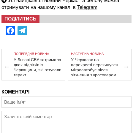
Усі найцікавіші новини Черкас та регіону можна
отримувати на нашому каналі в
Telegram
ПОДІЛИТИСЬ
Facebook
Telegram
ПОПЕРЕДНЯ НОВИНА
НАСТУПНА НОВИНА
У Львові СБУ затримала
У Черкасах на
двох підлітків із
перехресті перекинувся
Черкащини, які готували
мікроавтобус після
теракт
зіткнення з кросовером
КОМЕНТАРІ