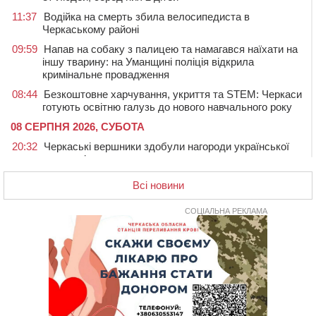
11:37
Водійка на смерть збила велосипедиста в
Черкаському районі
09:59
Напав на собаку з палицею та намагався наїхати на
іншу тварину: на Уманщині поліція відкрила
кримінальне провадження
08:44
Безкоштовне харчування, укриття та STEM: Черкаси
готують освітню галузь до нового навчального року
08 СЕРПНЯ 2026, СУБОТА
20:32
Черкаські вершники здобули нагороди української
першості
19:33
На Уманщині експосадовицю відділу освіти
Всі новини
судитимуть через завдані бюджету збитки
СОЦІАЛЬНА РЕКЛАМА
18:30
У Єрках прощатимуться з полеглим на Курщині
стрільцем ДШВ
17:29
Апеляційний суд підтвердив стягнення майже 250
тис. грн шкоди за незаконний вилов риби
16:07
У Черкасах за ніч виявили 15 порушників
комендантської години та 10 нетверезих водіїв
15:12
На Золотоніщині водійка збила пішохода, який