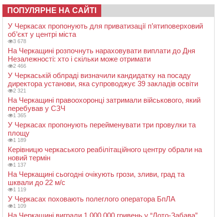
ПОПУЛЯРНЕ НА САЙТІ
У Черкасах пропонують для приватизації п’ятиповерховий
об’єкт у центрі міста
3 678
На Черкащині розпочнуть нараховувати виплати до Дня
Незалежності: хто і скільки може отримати
2 466
У Черкаській облраді визначили кандидатку на посаду
директора установи, яка супроводжує 39 закладів освіти
2 321
На Черкащині правоохоронці затримали військового, який
перебував у СЗЧ
1 365
У Черкасах пропонують перейменувати три провулки та
площу
1 189
Керівницю черкаського реабілітаційного центру обрали на
новий термін
1 137
На Черкащині сьогодні очікують грози, зливи, град та
шквали до 22 м/с
1 119
У Черкасах поховають полеглого оператора БпЛА
1 109
На Черкащині виграли 1 000 000 гривень у “Лото-Забава”