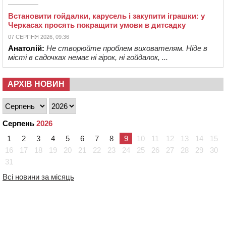
Встановити гойдалки, карусель і закупити іграшки: у
Черкасах просять покращити умови в дитсадку
07 СЕРПНЯ 2026, 09:36
Анатолій:
Не створюйте проблем вихователям. Ніде в
місті в садочках немає ні гірок, ні гойдалок, ...
АРХІВ НОВИН
Серпень
2026
1
2
3
4
5
6
7
8
9
10
11
12
13
14
15
16
17
18
19
20
21
22
23
24
25
26
27
28
29
30
31
Всі новини за місяць