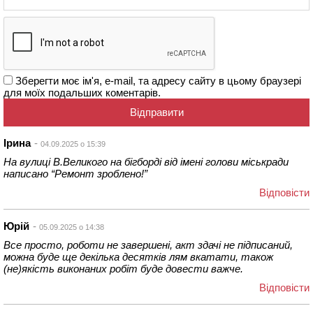
Зберегти моє ім'я, e-mail, та адресу сайту в цьому браузері
для моїх подальших коментарів.
Ірина
04.09.2025 о 15:39
На вулиці В.Великого на бігборді від імені голови міськради
написано “Ремонт зроблено!”
Відповіcти
Юрій
05.09.2025 о 14:38
Все просто, роботи не завершені, акт здачі не підписаний,
можна буде ще декілька десятків лям вкатати, також
(не)якість виконаних робіт буде довести важче.
Відповіcти