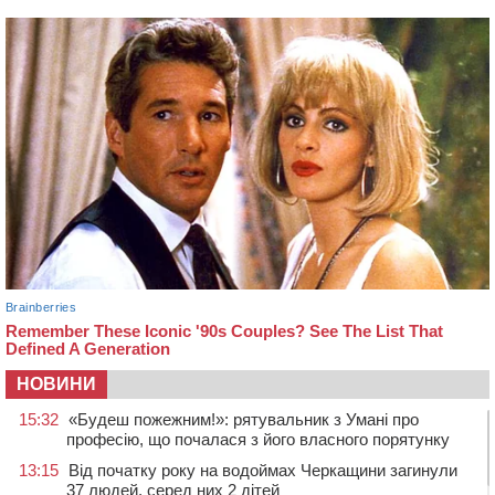
НОВИНИ
15:32
«Будеш пожежним!»: рятувальник з Умані про
професію, що почалася з його власного порятунку
13:15
Від початку року на водоймах Черкащини загинули
37 людей, серед них 2 дітей