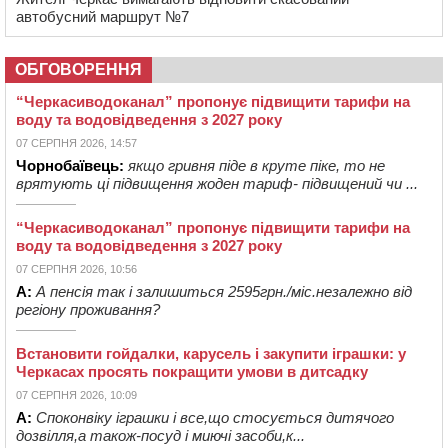
автобусний маршрут №7
ОБГОВОРЕННЯ
“Черкасиводоканал” пропонує підвищити тарифи на
воду та водовідведення з 2027 року
07 СЕРПНЯ 2026, 14:57
Чорнобаївець:
якщо гривня піде в круте піке, то не
врятують ці підвищення жоден тариф- підвищений чи ...
“Черкасиводоканал” пропонує підвищити тарифи на
воду та водовідведення з 2027 року
07 СЕРПНЯ 2026, 10:56
А:
А пенсія так і залишиться 2595грн./міс.незалежно від
регіону проживання?
Встановити гойдалки, карусель і закупити іграшки: у
Черкасах просять покращити умови в дитсадку
07 СЕРПНЯ 2026, 10:09
А:
Споконвіку іграшки і все,що стосується дитячого
дозвілля,а також-посуд і миючі засоби,к...