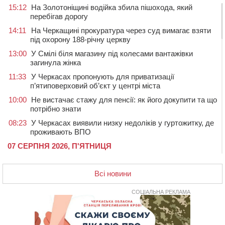
15:12
На Золотоніщині водійка збила пішохода, який
перебігав дорогу
14:11
На Черкащині прокуратура через суд вимагає взяти
під охорону 188-річну церкву
13:00
У Смілі біля магазину під колесами вантажівки
загинула жінка
11:33
У Черкасах пропонують для приватизації
п’ятиповерховий об’єкт у центрі міста
10:00
Не вистачає стажу для пенсії: як його докупити та що
потрібно знати
08:23
У Черкасах виявили низку недоліків у гуртожитку, де
проживають ВПО
07 СЕРПНЯ 2026, П'ЯТНИЦЯ
20:55
На Черкащині врятували рідкісного чорного грифа
(ФОТО)
Всі новини
20:13
Черкаси виділять близько 20 млн грн на роботу
ліцею “Перспектива” до кінця року
СОЦІАЛЬНА РЕКЛАМА
19:34
На Уманщині суд припинив право оренди земельних
ділянок, незаконно переданих іноземцем