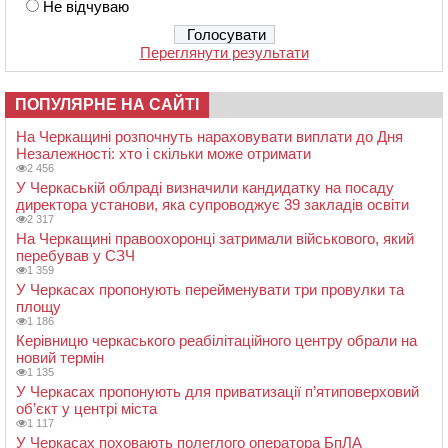
Не відчуваю
Переглянути результати
ПОПУЛЯРНЕ НА САЙТІ
На Черкащині розпочнуть нараховувати виплати до Дня
Незалежності: хто і скільки може отримати
2 456
У Черкаській облраді визначили кандидатку на посаду
директора установи, яка супроводжує 39 закладів освіти
2 317
На Черкащині правоохоронці затримали військового, який
перебував у СЗЧ
1 359
У Черкасах пропонують перейменувати три провулки та
площу
1 186
Керівницю черкаського реабілітаційного центру обрали на
новий термін
1 135
У Черкасах пропонують для приватизації п’ятиповерховий
об’єкт у центрі міста
1 117
У Черкасах поховають полеглого оператора БпЛА