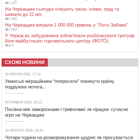
1 107
На Черкащині сьогодні очікують грози, зливи, град та
шквали до 22 м/с
1 098
На Черкащині виграли 1 000 000 гривень у “Лото-Забава”
1 083
У Черкасах забудовника зобов’язали розблокувати тротуар
біля майбутнього торговельного центру (ФОТО)
917
СХОЖІ НОВИНИ
16 КВІТНЯ 2026, 17:12
Уманські міграційники “попросили” покинути країну
подружжя нелега...
04 ТРАВНЯ 2026, 18:12
Посівна між заморозками і тривогами: як працює сучасне
агро на Черкащині
18 ЛЮТОГО 2026, 19:25
Чотири години на розморожування щодня: як просувається