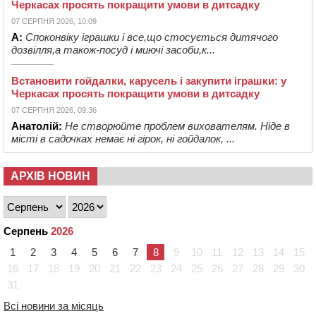
Черкасах просять покращити умови в дитсадку
07 СЕРПНЯ 2026, 10:09
А:
Споконвіку іграшки і все,що стосується дитячого
дозвілля,а також-посуд і миючі засоби,к...
Встановити гойдалки, карусель і закупити іграшки: у
Черкасах просять покращити умови в дитсадку
07 СЕРПНЯ 2026, 09:36
Анатолій:
Не створюйте проблем вихователям. Ніде в
місті в садочках немає ні гірок, ні гойдалок, ...
АРХІВ НОВИН
Серпень
2026
1
2
3
4
5
6
7
8
9
10
11
12
13
14
15
16
17
18
19
20
21
22
23
24
25
26
27
28
29
30
31
Всі новини за місяць