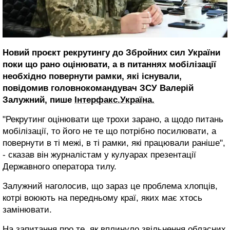
Новий проєкт рекрутингу до Збройних сил України
поки що рано оцінювати, а в питаннях мобілізації
необхідно повернути рамки, які існували,
повідомив головнокомандувач ЗСУ Валерій
Залужний, пише
Інтерфакс.Україна.
"Рекрутинг оцінювати ще трохи зарано, а щодо питань
мобілізації, то його не те що потрібно посилювати, а
повернути в ті межі, в ті рамки, які працювали раніше",
- сказав він журналістам у кулуарах презентації
Державного оператора тилу.
Залужний наголосив, що зараз це проблема хлопців,
котрі воюють на передньому краї, яких має хтось
замінювати.
На запитання про те, як вплинуло звільнення обласних