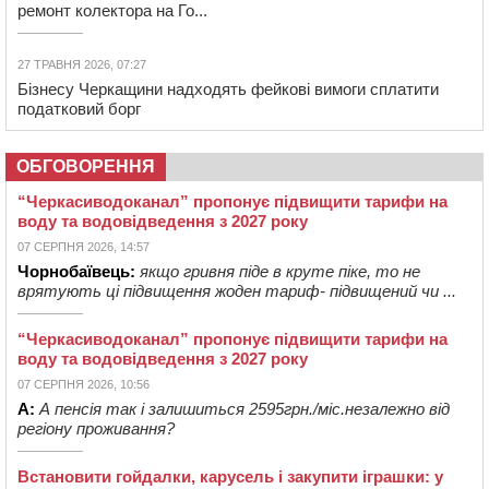
ремонт колектора на Го...
27 ТРАВНЯ 2026, 07:27
Бізнесу Черкащини надходять фейкові вимоги сплатити
податковий борг
ОБГОВОРЕННЯ
“Черкасиводоканал” пропонує підвищити тарифи на
воду та водовідведення з 2027 року
07 СЕРПНЯ 2026, 14:57
Чорнобаївець:
якщо гривня піде в круте піке, то не
врятують ці підвищення жоден тариф- підвищений чи ...
“Черкасиводоканал” пропонує підвищити тарифи на
воду та водовідведення з 2027 року
07 СЕРПНЯ 2026, 10:56
А:
А пенсія так і залишиться 2595грн./міс.незалежно від
регіону проживання?
Встановити гойдалки, карусель і закупити іграшки: у