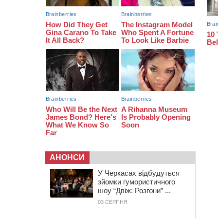
16:55
На Лисянщині проведуть в
останню путь полеглого
внаслідок атаки FPV-дрона
воїна
16:16
У Дахнівському лісництві
екоінспектори натрапили на
незаконне будівництво
15:38
У лікарні померла жінка, яку на
пішохідному переході в
Черкаському районі збила автівка
АНОНСИ
У Черкасах відбудуться
зйомки гумористичного
шоу “Двіж: Розгони” ...
03 СЕРПНЯ