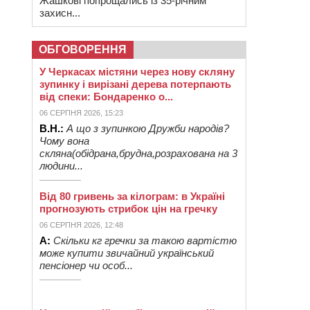
Жашкові попрощались із 35-річним
захисн...
ОБГОВОРЕННЯ
У Черкасах містяни через нову скляну
зупинку і вирізані дерева потерпають
від спеки: Бондаренко о...
06 СЕРПНЯ 2026, 15:23
В.Н.:
А що з зупинкою Дружби народів?
Чому вона
скляна(обідрана,брудна,розрахована на 3
людини...
Від 80 гривень за кілограм: в Україні
прогнозують стрибок цін на гречку
06 СЕРПНЯ 2026, 12:48
А:
Скільки кг гречки за такою вартістю
може купити звичайний український
пенсіонер чи особ...