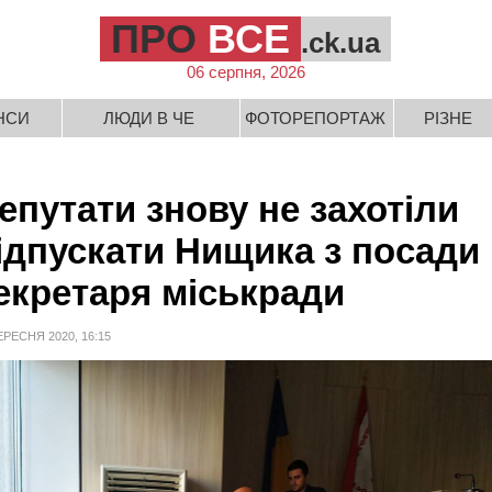
ПРО
ВСЕ
.ck.ua
06 серпня, 2026
НСИ
ЛЮДИ В ЧЕ
ФОТОРЕПОРТАЖ
РІЗНЕ
епутати знову не захотіли
ідпускати Нищика з посади
екретаря міськради
ЕРЕСНЯ 2020, 16:15