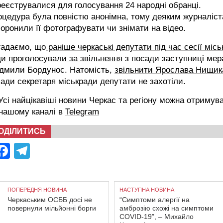
еєструвалися для голосування 24 народні обранці.
цедура була повністю анонімна, тому деяким журналіс
оронили її фотографувати чи знімати на відео.
гадаємо, що
раніше черкаські депутати під час сесії місь
и проголосували за звільнення
з посади заступниці мер
дмили Бордунос. Натомість,
звільнити Ярослава Нищик
ади секретаря міськради депутати не захотіли.
сі найцікавіші новини Черкас та регіону можна отримув
 нашому каналі в
Telegram
ОДІЛИТИСЬ
Facebook
Telegram
ПОПЕРЕДНЯ НОВИНА
НАСТУПНА НОВИНА
Черкаським ОСББ досі не
“Симптоми алергії на
повернули мільйонні борги
амброзію схожі на симптоми
COVID-19”, – Михайло