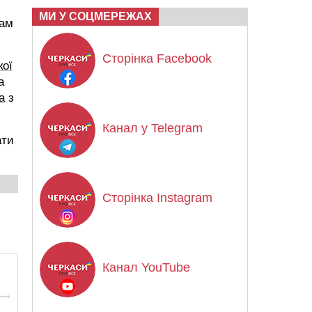
МИ У СОЦМЕРЕЖАХ
там
Сторінка Facebook
кої
а
а
з
Канал у Telegram
ати
Сторінка Instagram
Канал YouTube