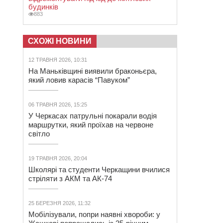
будинків
883
СХОЖІ НОВИНИ
12 ТРАВНЯ 2026, 10:31
На Маньківщині виявили браконьєра,
який ловив карасів “Павуком”
06 ТРАВНЯ 2026, 15:25
У Черкасах патрульні покарали водія
маршрутки, який проїхав на червоне
світло
19 ТРАВНЯ 2026, 20:04
Школярі та студенти Черкащини вчилися
стріляти з АКМ та АК-74
25 БЕРЕЗНЯ 2026, 11:32
Мобілізували, попри наявні хвороби: у