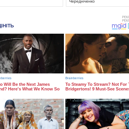
Чередніченко
РЕК
РЕК