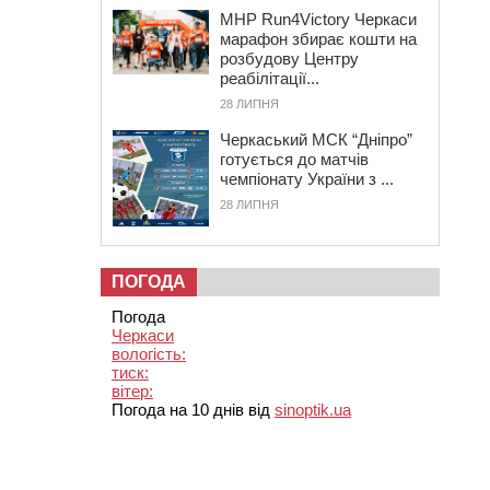
MHP Run4Victory Черкаси
марафон збирає кошти на
розбудову Центру
реабілітації...
28 ЛИПНЯ
Черкаський МСК “Дніпро”
готується до матчів
чемпіонату України з ...
28 ЛИПНЯ
ПОГОДА
Погода
Черкаси
вологість:
тиск:
вітер:
Погода на 10 днів від
sinoptik.ua