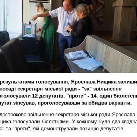
 результатами голосування, Ярослава Нищика залиш
посаді секретаря міської ради - "за" звільнення
оголосували 12 депутатів, "проти" - 14, один бюлетен
путат зіпсував, проголосувавши за обидва варіанти.
дострокове звільнення секретаря міської ради Ярослава
щика голосували бюлетнями. У кожному було два квадр
за" та "проти", які демонстрували позицію депутатів.