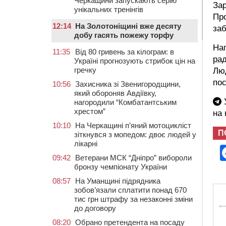
Черкащини запускають серію
Зар
унікальних тренінгів
Про
12:14
На Золотоніщині вже десяту
заб
добу гасять пожежу торфу
На
11:35
Від 80 гривень за кілограм: в
рад
Україні прогнозують стрибок цін на
гречку
Лю
пос
10:56
Захисника зі Звенигородщини,
який обороняв Авдіївку,
У
нагородили “Комбатантським
хрестом”
на
10:10
На Черкащині п’яний мотоцикліст
П
зіткнувся з мопедом: двоє людей у
лікарні
09:42
Ветерани МСК “Дніпро” вибороли
бронзу чемпіонату України
08:57
На Уманщині підрядника
зобов’язали сплатити понад 670
тис грн штрафу за незаконні зміни
до договору
08:20
Обрано претендента на посаду