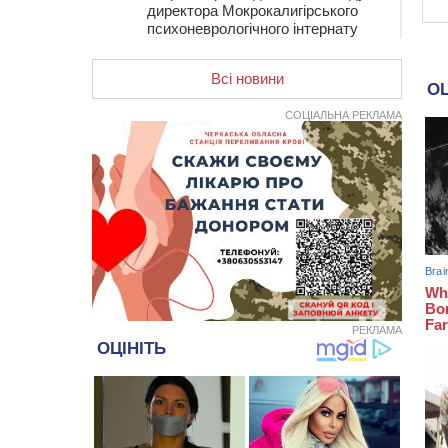
директора Мокрокалигірського
психоневрологічного інтернату
07:23
Уманські міграційники видворили з
країни грузина, який відсидів
Всі новини
термін у колонії
СОЦІАЛЬНА РЕКЛАМА
05 СЕРПНЯ 2026, СЕРЕДА
20:28
Наступні два дні на Черкащині
прогнозують пік африканського
“пекла”
19:30
Проєкт просторового розвитку
Корсунь-Шевченківської громади
рекомендували до погодження
18:45
У Звенигородці влада заборонила
проводити масові заходи
18:07
Боксерка з Черкащини готується
РЕКЛАМА
до чемпіонату Європи серед
молоді
17:30
На Черкащині державі повернуть
понад 2,6 га земель природно-
заповідного фонду