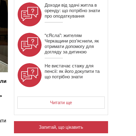
Доходи від здачі житла в
оренду: що потрібно знати
про оподаткування
“єЯсла”: жителям
Черкащини роз’яснили, як
отримати допомогу для
догляду за дитиною
Не вистачає стажу для
пенсії: як його докупити та
що потрібно знати
или
ь
Читати ще
ати
Запитай, що цікавить