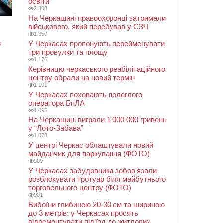
освіти
2 308
На Черкащині правоохоронці затримали
військового, який перебував у СЗЧ
1 350
У Черкасах пропонують перейменувати
три провулки та площу
1 176
Керівницю черкаського реабілітаційного
центру обрали на новий термін
1 101
У Черкасах поховають полеглого
оператора БпЛА
1 095
На Черкащині виграли 1 000 000 гривень
у “Лото-Забава”
1 078
У центрі Черкас облаштували новий
майданчик для паркування (ФОТО)
909
У Черкасах забудовника зобов’язали
розблокувати тротуар біля майбутнього
торговельного центру (ФОТО)
901
Вибоїни глибиною 20-30 см та шириною
до 3 метрів: у Черкасах просять
відремонтувати під’їзд до житлових