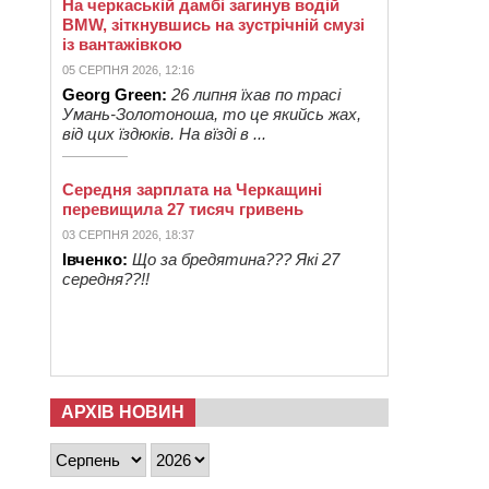
На черкаській дамбі загинув водій
BMW, зіткнувшись на зустрічній смузі
із вантажівкою
05 СЕРПНЯ 2026, 12:16
Georg Green:
26 липня їхав по трасі
Умань-Золотоноша, то це якийсь жах,
від цих їздюків. На вїзді в ...
Середня зарплата на Черкащині
перевищила 27 тисяч гривень
03 СЕРПНЯ 2026, 18:37
Івченко:
Що за бредятина??? Які 27
середня??!!
АРХІВ НОВИН