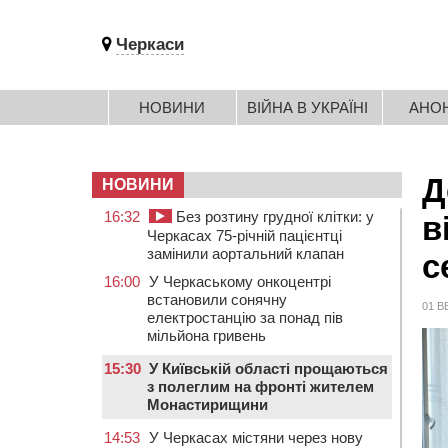
Черкаси
НОВИНИ
ВІЙНА В УКРАЇНІ
АНО
Д
НОВИНИ
16:32
Без розтину грудної клітки: у
в
Черкасах 75-річній пацієнтці
замінили аортальний клапан
с
16:00
У Черкаському онкоцентрі
встановили сонячну
01 В
електростанцію за понад пів
мільйона гривень
15:30
У Київській області прощаються
з полеглим на фронті жителем
Монастирищини
14:53
У Черкасах містяни через нову