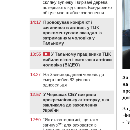
скляну зупинку і вирізані дерева
потерпають від спеки: Бондаренко
обіцяє масштабне озеленення
14:17
Провокував конфлікт і
зачинився в автівці: у ТЦК
прокоментували скандал із
затриманням чоловіка у
Тальному
13:55
У Тальному працівники ТЦК
вибили вікно і витягли з автівки
чоловіка (ВІДЕО)
13:27
На Звенигородщині чоловік до
За
смерті побив 82-річного
на 
односельця
пр
12:57
У Черкасах СБУ викрила
де
прокремлівську агітаторку, яка
закликала до захоплення
За 
України
Ни
12:50
“Як сказати дитині, що тато
- "
загинув?”: для вихователів