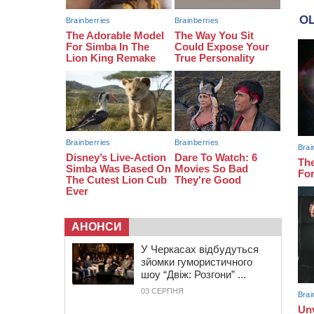
бронзу чемпіонату України
08:57
На Уманщині підрядника
зобов’язали сплатити понад 670
тис грн штрафу за незаконні зміни
до договору
08:20
Обрано претендента на посаду
директора Мокрокалигірського
психоневрологічного інтернату
АНОНСИ
У Черкасах відбудуться
зйомки гумористичного
шоу “Двіж: Розгони” ...
03 СЕРПНЯ