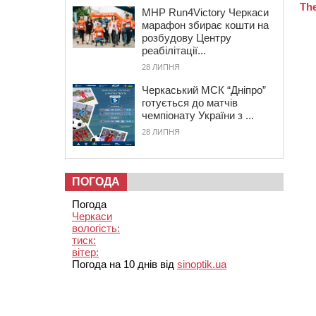
MHP Run4Victory Черкаси
марафон збирає кошти на
розбудову Центру
реабілітації...
28 ЛИПНЯ
Черкаський МСК “Дніпро”
готується до матчів
чемпіонату України з ...
28 ЛИПНЯ
ПОГОДА
Погода
Черкаси
вологість:
тиск:
вітер:
Погода на 10 днів від
sinoptik.ua