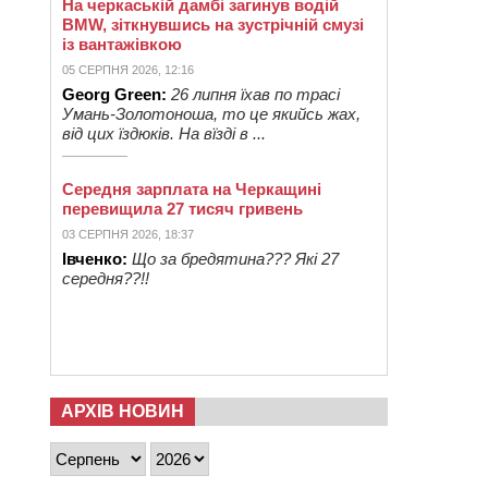
На черкаській дамбі загинув водій
BMW, зіткнувшись на зустрічній смузі
із вантажівкою
05 СЕРПНЯ 2026, 12:16
Georg Green:
26 липня їхав по трасі
Умань-Золотоноша, то це якийсь жах,
від цих їздюків. На вїзді в ...
Середня зарплата на Черкащині
перевищила 27 тисяч гривень
03 СЕРПНЯ 2026, 18:37
Івченко:
Що за бредятина??? Які 27
середня??!!
АРХІВ НОВИН