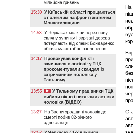
мільйона гривень
На 
15:30
У Київській області прощаються
піщ
з полеглим на фронті жителем
не
Монастирищини
обр
14:53
У Черкасах містяни через нову
бул
скляну зупинку і вирізані дерева
кор
потерпають від спеки: Бондаренко
обіцяє масштабне озеленення
Впр
14:17
Провокував конфлікт і
при
зачинився в автівці: у ТЦК
сли
прокоментували скандал із
без
затриманням чоловіка у
Тальному
піс
пон
13:55
У Тальному працівники ТЦК
чер
вибили вікно і витягли з автівки
пра
чоловіка (ВІДЕО)
Ста
13:27
На Звенигородщині чоловік до
смерті побив 82-річного
авт
односельця
авт
зн
12:57
У Черкасах СБУ викрила