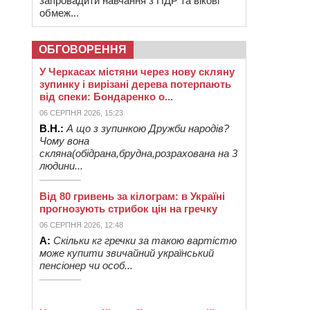
запровадити навчання з ПДР та вікові
обмеж...
ОБГОВОРЕННЯ
У Черкасах містяни через нову скляну
зупинку і вирізані дерева потерпають
від спеки: Бондаренко о...
06 СЕРПНЯ 2026, 15:23
В.Н.:
А що з зупинкою Дружби народів?
Чому вона
скляна(обідрана,брудна,розрахована на 3
людини...
Від 80 гривень за кілограм: в Україні
прогнозують стрибок цін на гречку
06 СЕРПНЯ 2026, 12:48
А:
Скільки кг гречки за такою вартістю
може купити звичайний український
пенсіонер чи особ...