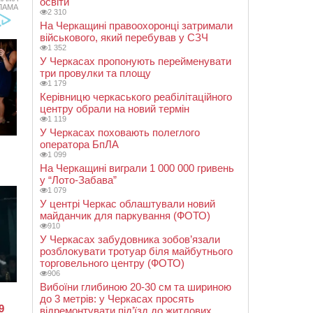
освіти
ЛАМА
2 310
На Черкащині правоохоронці затримали
військового, який перебував у СЗЧ
1 352
У Черкасах пропонують перейменувати
три провулки та площу
1 179
Керівницю черкаського реабілітаційного
центру обрали на новий термін
1 119
У Черкасах поховають полеглого
оператора БпЛА
1 099
На Черкащині виграли 1 000 000 гривень
у “Лото-Забава”
1 079
У центрі Черкас облаштували новий
майданчик для паркування (ФОТО)
910
У Черкасах забудовника зобов’язали
розблокувати тротуар біля майбутнього
торговельного центру (ФОТО)
906
Вибоїни глибиною 20-30 см та шириною
до 3 метрів: у Черкасах просять
відремонтувати під’їзд до житлових