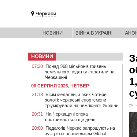
Черкаси
НОВИНИ
ВІЙНА В УКРАЇНІ
АНО
З
НОВИНИ
07:30
Понад 968 мільйонів гривень
о
земельного податку сплатили на
Черкащині
1
06 СЕРПНЯ 2026, ЧЕТВЕР
с
21:13
Вісім медалей, з яких чотири
золоті: черкаські спортсмени
тріумфували на чемпіонаті України
26 Г
20:31
На Черкащині спека
протримається ще день
20:00
Педагогів Черкас запрошують на
зустріч із переможцем Global