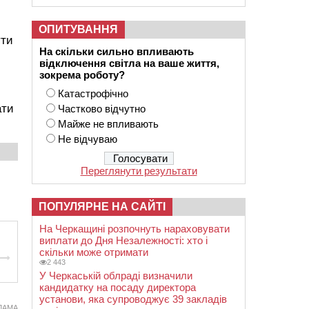
ОПИТУВАННЯ
ути
На скільки сильно впливають
відключення світла на ваше життя,
зокрема роботу?
Катастрофічно
ати
Частково відчутно
Майже не впливають
Не відчуваю
Переглянути результати
ПОПУЛЯРНЕ НА САЙТІ
На Черкащині розпочнуть нараховувати
виплати до Дня Незалежності: хто і
скільки може отримати
2 443
У Черкаській облраді визначили
кандидатку на посаду директора
установи, яка супроводжує 39 закладів
ЛАМА