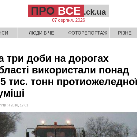
ПРО
ВСЕ
.ck.ua
07 серпня, 2026
НСИ
ЛЮДИ В ЧЕ
ФОТОРЕПОРТАЖ
РІЗНЕ
а три доби на дорогах
бласті використали понад
,5 тис. тонн протиожеледно
уміші
РУДНЯ 2016, 17:01