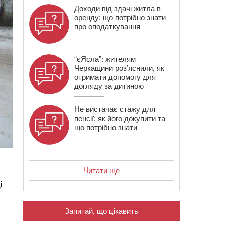
Доходи від здачі житла в
оренду: що потрібно знати
про оподаткування
“єЯсла”: жителям
Черкащини роз’яснили, як
отримати допомогу для
догляду за дитиною
Не вистачає стажу для
пенсії: як його докупити та
що потрібно знати
Читати ще
і
Запитай, що цікавить