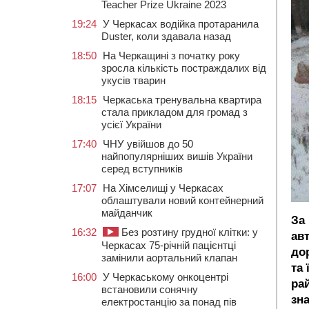
Teacher Prize Ukraine 2023
19:24
У Черкасах водійка протаранила
Duster, коли здавала назад
18:50
На Черкащині з початку року
зросла кількість постраждалих від
укусів тварин
18:15
Черкаська тренувальна квартира
стала прикладом для громад з
усієї України
17:40
ЧНУ увійшов до 50
найпопулярніших вишів України
серед вступників
17:07
На Хімселищі у Черкасах
облаштували новий контейнерний
майданчик
За
16:32
Без розтину грудної клітки: у
ав
Черкасах 75-річній пацієнтці
до
замінили аортальний клапан
та 
16:00
У Черкаському онкоцентрі
ра
встановили сонячну
зн
електростанцію за понад пів