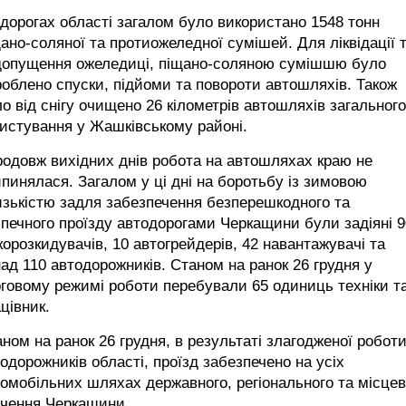
дорогах області загалом було використано 1548 тонн
ано-соляної та протиожеледної сумішей. Для ліквідації 
допущення ожеледиці, піщано-соляною сумішшю було
облено спуски, підйоми та повороти автошляхів. Також
о від снігу очищено 26 кілометрів автошляхів загального
истування у Жашківському районі.
одовж вихідних днів робота на автошляхах краю не
пинялася. Загалом у ці дні на боротьбу із зимовою
зькістю задля забезпечення безперешкодного та
печного проїзду автодорогами Черкащини були задіяні 9
корозкидувачів, 10 автогрейдерів, 42 навантажувачі та
ад 110 автодорожників. Станом на ранок 26 грудня у
говому режимі роботи перебували 65 одиниць техніки т
цівник.
ном на ранок 26 грудня, в результаті злагодженої робот
одорожників області, проїзд забезпечено на усіх
омобільних шляхах державного, регіонального та місцев
ачення Черкащини.