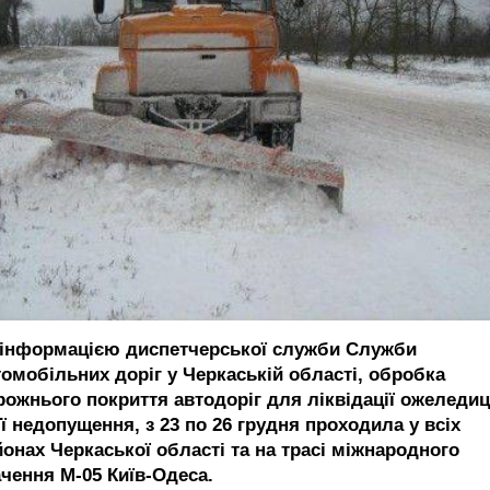
 інформацією диспетчерської служби Служби
томобільних доріг у Черкаській області, обробка
рожнього покриття автодоріг для ліквідації ожеледиц
її недопущення, з 23 по 26 грудня проходила у всіх
йонах Черкаської області та на трасі міжнародного
ачення М-05 Київ-Одеса.