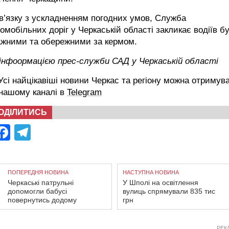
в’язку з ускладненням погодних умов, Служба
омобільних доріг у Черкаській області закликає водіїв б
ажними та обережними за кермом.
 інфоормацією прес-служби САД у Черкаській області
сі найцікавіші новини Черкас та регіону можна отримув
 нашому каналі в
Telegram
ОДІЛИТИСЬ
Facebook
Telegram
ПОПЕРЕДНЯ НОВИНА
НАСТУПНА НОВИНА
Черкаські патрульні
У Шполі на освітлення
допомогли бабусі
вулиць спрямували 835 тис
повернутись додому
грн
РЕК