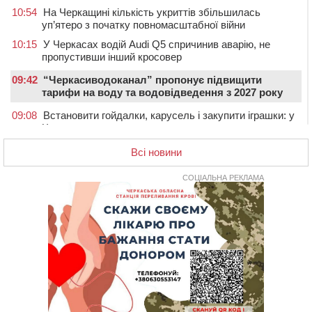
10:54
На Черкащині кількість укриттів збільшилась
уп’ятеро з початку повномасштабної війни
10:15
У Черкасах водій Audi Q5 спричинив аварію, не
пропустивши інший кросовер
09:42
“Черкасиводоканал” пропонує підвищити
тарифи на воду та водовідведення з 2027 року
09:08
Встановити гойдалки, карусель і закупити іграшки: у
Черкасах просять покращити умови в дитсадку
08:22
“На щиті” у Чорнобаївську громаду повертається
Всі новини
полеглий біля Кліщіївки воїн
СОЦІАЛЬНА РЕКЛАМА
07:30
Понад 968 мільйонів гривень земельного податку
сплатили на Черкащині
06 СЕРПНЯ 2026, ЧЕТВЕР
21:13
Вісім медалей, з яких чотири золоті: черкаські
спортсмени тріумфували на чемпіонаті України
20:31
На Черкащині спека протримається ще день
20:00
Педагогів Черкас запрошують на зустріч із
переможцем Global Teacher Prize Ukraine 2023