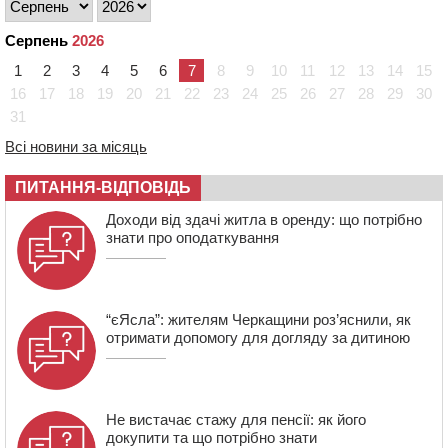
14:17
Провокував конфлікт і зачинився в автівці: у ТЦК
прокоментували скандал із затриманням
Серпень
2026
чоловіка у Тальному
1
2
3
4
5
6
7
8
9
10
11
12
13
14
15
13:55
У Тальному працівники ТЦК вибили вікно і
16
17
18
19
20
21
22
23
24
25
26
27
28
29
30
витягли з автівки чоловіка (ВІДЕО)
31
13:27
На Звенигородщині чоловік до смерті побив 82-
Всі новини за місяць
річного односельця
ПИТАННЯ-ВІДПОВІДЬ
12:57
У Черкасах СБУ викрила прокремлівську
агітаторку, яка закликала до захоплення України
Доходи від здачі житла в оренду: що потрібно
знати про оподаткування
“єЯсла”: жителям Черкащини роз’яснили, як
отримати допомогу для догляду за дитиною
Не вистачає стажу для пенсії: як його
докупити та що потрібно знати