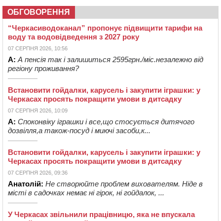
ОБГОВОРЕННЯ
“Черкасиводоканал” пропонує підвищити тарифи на
воду та водовідведення з 2027 року
07 СЕРПНЯ 2026, 10:56
А:
А пенсія так і залишиться 2595грн./міс.незалежно від
регіону проживання?
Встановити гойдалки, карусель і закупити іграшки: у
Черкасах просять покращити умови в дитсадку
07 СЕРПНЯ 2026, 10:09
А:
Споконвіку іграшки і все,що стосується дитячого
дозвілля,а також-посуд і миючі засоби,к...
Встановити гойдалки, карусель і закупити іграшки: у
Черкасах просять покращити умови в дитсадку
07 СЕРПНЯ 2026, 09:36
Анатолій:
Не створюйте проблем вихователям. Ніде в
місті в садочках немає ні гірок, ні гойдалок, ...
У Черкасах звільнили працівницю, яка не впускала