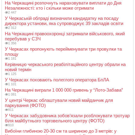
На Черкащині розпочнуть нараховувати виплати до Дня
Незалежності: хто і скільки може отримати
2 447
У Черкаській облраді визначили кандидатку на посаду
директора установи, яка супроводжує 39 закладів освіти
2 312
На Черкащині правоохоронці затримали військового, який
перебував у СЗЧ
1 356
У Черкасах пропонують перейменувати три провулки та
площу
1 181
Керівницю черкаського реабілітаційного центру обрали на
новий термін
1 125
У Черкасах поховають полеглого оператора БпЛА
1 101
На Черкащині виграли 1 000 000 гривень у “Лото-Забава”
1 081
У центрі Черкас облаштували новий майданчик для
паркування (ФОТО)
911
У Черкасах забудовника зобов’язали розблокувати тротуар
біля майбутнього торговельного центру (ФОТО)
910
Вибоїни глибиною 20-30 см та шириною до 3 метрів: у