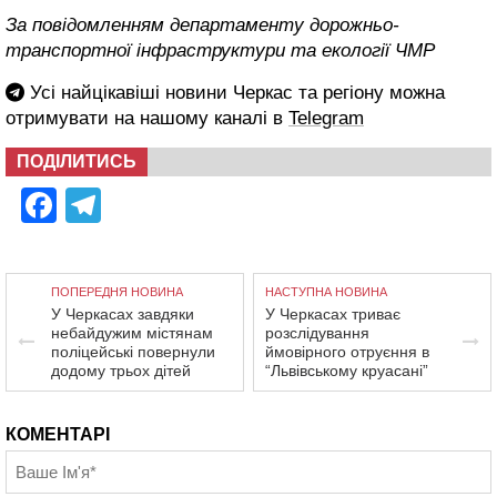
За повідомленням департаменту дорожньо-
транспортної інфраструктури та екології ЧМР
Усі найцікавіші новини Черкас та регіону можна
отримувати на нашому каналі в
Telegram
ПОДІЛИТИСЬ
Facebook
Telegram
ПОПЕРЕДНЯ НОВИНА
НАСТУПНА НОВИНА
У Черкасах завдяки
У Черкасах триває
небайдужим містянам
розслідування
поліцейські повернули
ймовірного отруєння в
додому трьох дітей
“Львівському круасані”
КОМЕНТАРІ