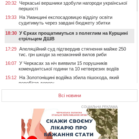
20:32
Черкаські вершники здобули нагороди української
першості
19:33
На Уманщині експосадовицю відділу освіти
судитимуть через завдані бюджету збитки
18:30
У Єрках прощатимуться з полеглим на Курщині
стрільцем ДШВ
17:29
Апеляційний суд підтвердив стягнення майже 250
тис. грн шкоди за незаконний вилов риби
16:07
У Черкасах за ніч виявили 15 порушників
комендантської години та 10 нетверезих водіїв
15:12
На Золотоніщині водійка збила пішохода, який
перебігав дорогу
14:11
На Черкащині прокуратура через суд вимагає взяти
Всі новини
під охорону 188-річну церкву
13:00
У Смілі біля магазину під колесами вантажівки
СОЦІАЛЬНА РЕКЛАМА
загинула жінка
11:33
У Черкасах пропонують для приватизації
п’ятиповерховий об’єкт у центрі міста
10:00
Не вистачає стажу для пенсії: як його докупити та що