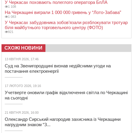
У Черкасах поховають полеглого оператора БпЛА
1 108
На Черкащині виграли 1 000 000 гривень у “Лото-Забава”
1 083
У Черкасах забудовника зобов’язали розблокувати тротуар
біля майбутнього торговельного центру (ФОТО)
921
СХОЖІ НОВИНИ
13 КВІТНЯ 2026, 17:46
Суд на Звенигородщині визнав недійсними угоди на
постачання електроенергії
17 ЛЮТОГО 2026, 19:16
Учетверте оновили графік відключення світла по Черкащині
на сьогодні
21 КВІТНЯ 2026, 16:00
Олександр Сирський нагородив захисника із Черкащини
нагрудним знаком “З...