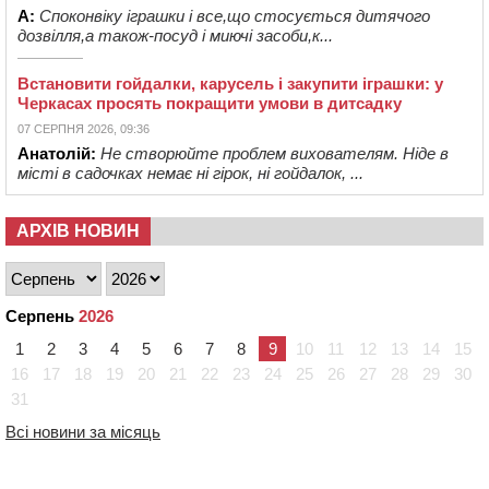
А:
Споконвіку іграшки і все,що стосується дитячого
дозвілля,а також-посуд і миючі засоби,к...
Встановити гойдалки, карусель і закупити іграшки: у
Черкасах просять покращити умови в дитсадку
07 СЕРПНЯ 2026, 09:36
Анатолій:
Не створюйте проблем вихователям. Ніде в
місті в садочках немає ні гірок, ні гойдалок, ...
АРХІВ НОВИН
Серпень
2026
1
2
3
4
5
6
7
8
9
10
11
12
13
14
15
16
17
18
19
20
21
22
23
24
25
26
27
28
29
30
31
Всі новини за місяць