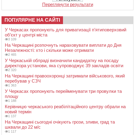
Переглянути результати
ПОПУЛЯРНЕ НА САЙТІ
У Черкасах пропонують для приватизації п’ятиповерховий
об’єкт у центрі міста
3 109
На Черкащині розпочнуть нараховувати виплати до Дня
Незалежності: хто і скільки може отримати
2 465
У Черкаській облраді визначили кандидатку на посаду
директора установи, яка супроводжує 39 закладів освіти
2 320
На Черкащині правоохоронці затримали військового, який
перебував у СЗЧ
1 363
У Черкасах пропонують перейменувати три провулки та
площу
1 188
Керівницю черкаського реабілітаційного центру обрали на
новий термін
1 137
На Черкащині сьогодні очікують грози, зливи, град та
шквали до 22 м/с
1 117