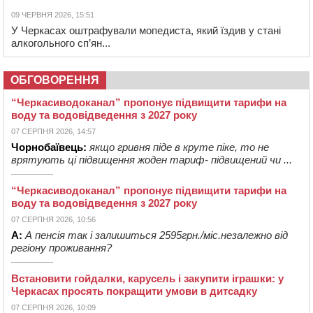
09 ЧЕРВНЯ 2026, 15:51
У Черкасах оштрафували мопедиста, який їздив у стані
алкогольного сп’ян...
ОБГОВОРЕННЯ
“Черкасиводоканал” пропонує підвищити тарифи на
воду та водовідведення з 2027 року
07 СЕРПНЯ 2026, 14:57
Чорнобаївець:
якщо гривня піде в круте піке, то не
врятують ці підвищення жоден тариф- підвищений чи ...
“Черкасиводоканал” пропонує підвищити тарифи на
воду та водовідведення з 2027 року
07 СЕРПНЯ 2026, 10:56
А:
А пенсія так і залишиться 2595грн./міс.незалежно від
регіону проживання?
Встановити гойдалки, карусель і закупити іграшки: у
Черкасах просять покращити умови в дитсадку
07 СЕРПНЯ 2026, 10:09