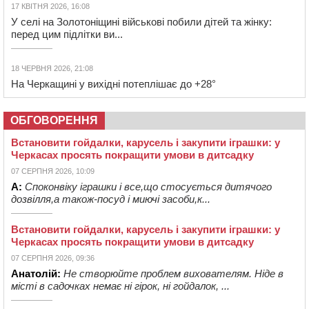
17 КВІТНЯ 2026, 16:08
У селі на Золотоніщині військові побили дітей та жінку:
перед цим підлітки ви...
18 ЧЕРВНЯ 2026, 21:08
На Черкащині у вихідні потеплішає до +28°
ОБГОВОРЕННЯ
Встановити гойдалки, карусель і закупити іграшки: у
Черкасах просять покращити умови в дитсадку
07 СЕРПНЯ 2026, 10:09
А:
Споконвіку іграшки і все,що стосується дитячого
дозвілля,а також-посуд і миючі засоби,к...
Встановити гойдалки, карусель і закупити іграшки: у
Черкасах просять покращити умови в дитсадку
07 СЕРПНЯ 2026, 09:36
Анатолій:
Не створюйте проблем вихователям. Ніде в
місті в садочках немає ні гірок, ні гойдалок, ...