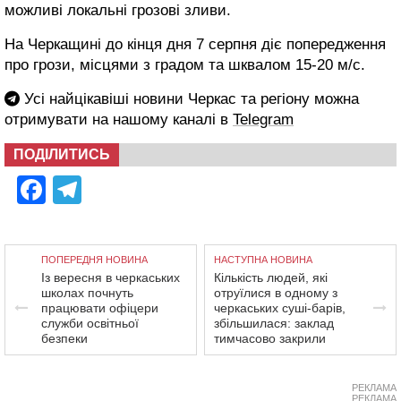
можливі локальні грозові зливи.
На Черкащині до кінця дня 7 серпня діє попередження
про грози, місцями з градом та шквалом 15-20 м/с.
Усі найцікавіші новини Черкас та регіону можна
отримувати на нашому каналі в
Telegram
ПОДІЛИТИСЬ
Facebook
Telegram
ПОПЕРЕДНЯ НОВИНА
НАСТУПНА НОВИНА
Із вересня в черкаських
Кількість людей, які
школах почнуть
отруїлися в одному з
працювати офіцери
черкаських суші-барів,
служби освітньої
збільшилася: заклад
безпеки
тимчасово закрили
РЕКЛАМА
РЕКЛАМА