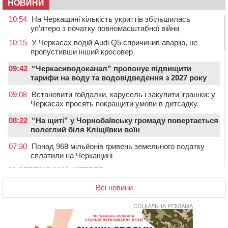
НОВИНИ
10:54
На Черкащині кількість укриттів збільшилась
уп’ятеро з початку повномасштабної війни
10:15
У Черкасах водій Audi Q5 спричинив аварію, не
пропустивши інший кросовер
09:42
“Черкасиводоканал” пропонує підвищити
тарифи на воду та водовідведення з 2027 року
09:08
Встановити гойдалки, карусель і закупити іграшки: у
Черкасах просять покращити умови в дитсадку
08:22
“На щиті” у Чорнобаївську громаду повертається
полеглий біля Кліщіївки воїн
07:30
Понад 968 мільйонів гривень земельного податку
сплатили на Черкащині
06 СЕРПНЯ 2026, ЧЕТВЕР
21:13
Вісім медалей, з яких чотири золоті: черкаські
Всі новини
спортсмени тріумфували на чемпіонаті України
20:31
На Черкащині спека протримається ще день
СОЦІАЛЬНА РЕКЛАМА
20:00
Педагогів Черкас запрошують на зустріч із