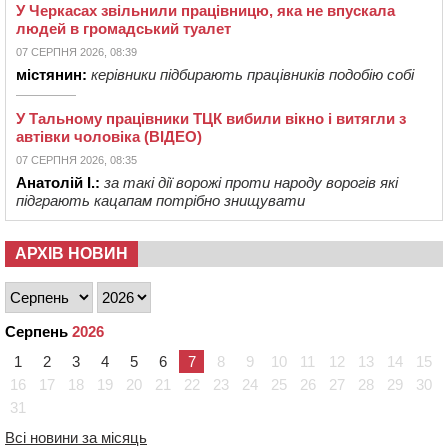
У Черкасах звільнили працівницю, яка не впускала
людей в громадський туалет
07 СЕРПНЯ 2026, 08:39
містянин:
керівники підбирають працівників подобію собі
У Тальному працівники ТЦК вибили вікно і витягли з
автівки чоловіка (ВІДЕО)
07 СЕРПНЯ 2026, 08:35
Анатолій І.:
за такі дії ворожі проти народу ворогів які
підграють кацапам потрібно знищувати
АРХІВ НОВИН
Серпень
2026
1
2
3
4
5
6
7
8
9
10
11
12
13
14
15
16
17
18
19
20
21
22
23
24
25
26
27
28
29
30
31
Всі новини за місяць