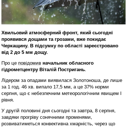
Хвильовий атмосферний фронт, який сьогодні
проявився дощами та грозами, вже покидає
Черкащину. В підсумку по області зареєстровано
від 2 до 5 мм дощу.
Про це
повідомив
начальник обласного
гідрометцентру Віталій Постригань
.
Лідером за опадами виявилася Золотоноша, де лише
за 1 год. 46 хв. випало 17,5 мм, а це 37% норми
серпня, що є небезпечним метеорологічним явищем І
рівня.
У другій половині дня сьогодні та завтра, 8 серпня,
завдяки прогріву сонячними променями,
розвиватиметься конвективна хмарність, через що