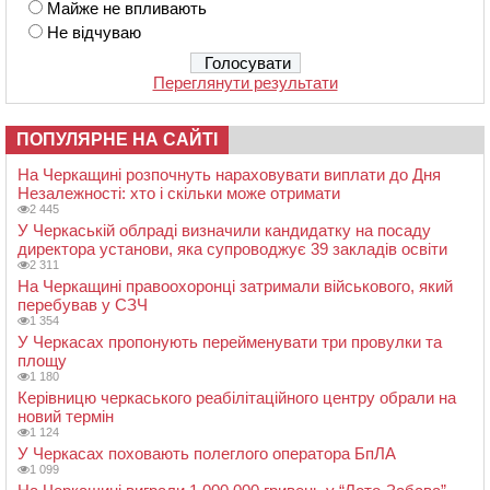
Майже не впливають
Не відчуваю
Переглянути результати
ПОПУЛЯРНЕ НА САЙТІ
На Черкащині розпочнуть нараховувати виплати до Дня
Незалежності: хто і скільки може отримати
2 445
У Черкаській облраді визначили кандидатку на посаду
директора установи, яка супроводжує 39 закладів освіти
2 311
На Черкащині правоохоронці затримали військового, який
перебував у СЗЧ
1 354
У Черкасах пропонують перейменувати три провулки та
площу
1 180
Керівницю черкаського реабілітаційного центру обрали на
новий термін
1 124
У Черкасах поховають полеглого оператора БпЛА
1 099