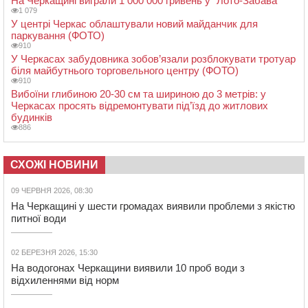
На Черкащині виграли 1 000 000 гривень у “Лото-Забава”
1 079
У центрі Черкас облаштували новий майданчик для
паркування (ФОТО)
910
У Черкасах забудовника зобов’язали розблокувати тротуар
біля майбутнього торговельного центру (ФОТО)
910
Вибоїни глибиною 20-30 см та шириною до 3 метрів: у
Черкасах просять відремонтувати під’їзд до житлових
будинків
886
СХОЖІ НОВИНИ
09 ЧЕРВНЯ 2026, 08:30
На Черкащині у шести громадах виявили проблеми з якістю
питної води
02 БЕРЕЗНЯ 2026, 15:30
На водогонах Черкащини виявили 10 проб води з
відхиленнями від норм